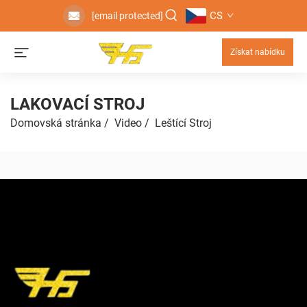
CS
[email protected]
Získat nabídku
LAKOVACÍ STROJ
Domovská stránka
/
Video
/
Leštící Stroj