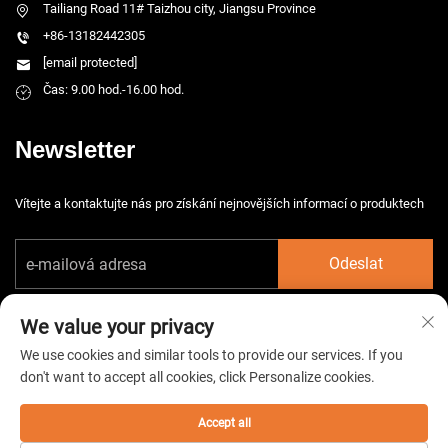
Tailiang Road 11# Taizhou city, Jiangsu Province
+86-13182442305
[email protected]
Čas: 9.00 hod.-16.00 hod.
Newsletter
Vítejte a kontaktujte nás pro získání nejnovějších informací o produktech
Odeslat
We value your privacy
We use cookies and similar tools to provide our services. If you
don't want to accept all cookies, click Personalize cookies.
Copyright © 2026 China Taizhou HarsMarg Electromechenical Co. Ltd.
Všechna práva vyhrazena. -
Zásady ochrany soukromí
Accept all