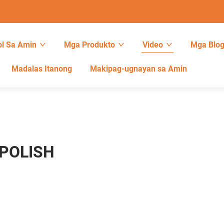
l Sa Amin
Mga Produkto
Video
Mga Blo
Madalas Itanong
Makipag-ugnayan sa Amin
POLISH