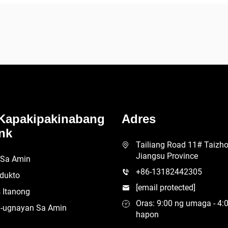
Kapakipakinabang
Adres
nk
Tailiang Road 11# Taizhou
Jiangsu Province
 Sa Amin
+86-13182442305
dukto
[email protected]
 Itanong
Oras: 9:00 ng umaga - 4:
-ugnayan Sa Amin
hapon