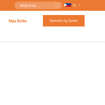
TL
Kumuha ng Quote
g
Mga Balita