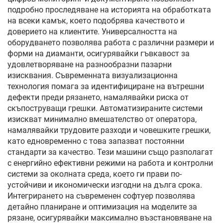
подробно проследяване на историята на обработката
на всеки камък, което подобрява качеството и
доверието на клиентите. Универсалността на
оборудването позволява работа с различни размери и
форми на диаманти, осигурявайки гъвкавост за
удовлетворяване на разнообразни пазарни
изисквания. Съвременната визуализационна
технология помага за идентифициране на вътрешни
дефекти преди рязането, намалявайки риска от
скъпоструващи грешки. Автоматизираните системи
изискват минимално вмешателство от оператора,
намалявайки трудовите разходи и човешките грешки,
като едновременно с това запазват постоянни
стандарти за качество. Тези машини също разполагат
с енергийно ефективни режими на работа и контролни
системи за околната среда, което ги прави по-
устойчиви и икономически изгодни на дълга срока.
Интегрирането на съвременен софтуер позволява
детайно планиране и оптимизация на моделите за
рязане, осигурявайки максимално възстановяване на