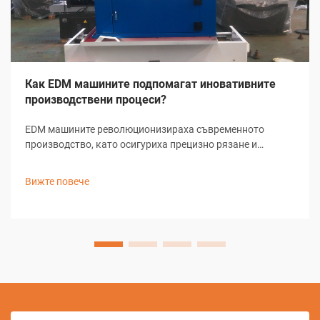
Как EDM машините подпомагат иновативните
производствени процеси?
EDM машините революционизираха съвременното
производство, като осигуриха прецизно рязане и
оформяне на сложни геометрии, които биха били
невъзможни с конвенционални методи за обработване.
Вижте повече
Тези сложни системи за електроерозионно обработване
използват кон...