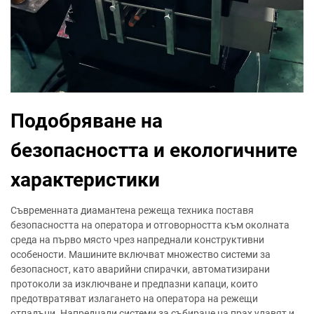
Подобряване на
безопасността и екологичните
характеристики
Съвременната диамантена режеща техника поставя
безопасността на оператора и отговорността към околната
среда на първо място чрез напреднали конструктивни
особености. Машините включват множество системи за
безопасност, като аварийни спирачки, автоматизирани
протоколи за изключване и предпазни капаци, които
предотвратяват излагането на оператора на режещи
отпадъци. Напреднали системи за събиране на прах улавят и