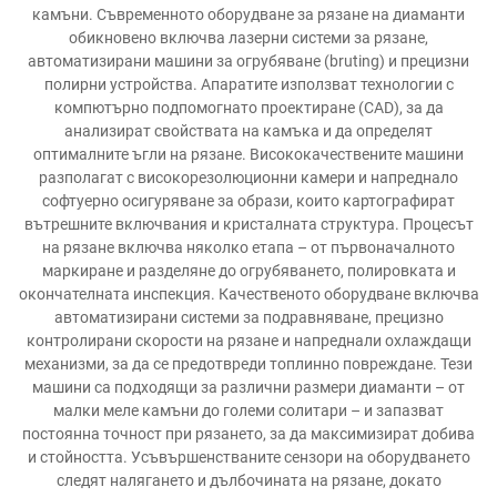
камъни. Съвременното оборудване за рязане на диаманти
обикновено включва лазерни системи за рязане,
автоматизирани машини за огрубяване (bruting) и прецизни
полирни устройства. Апаратите използват технологии с
компютърно подпомогнато проектиране (CAD), за да
анализират свойствата на камъка и да определят
оптималните ъгли на рязане. Висококачествените машини
разполагат с високорезолюционни камери и напреднало
софтуерно осигуряване за образи, които картографират
вътрешните включвания и кристалната структура. Процесът
на рязане включва няколко етапа – от първоначалното
маркиране и разделяне до огрубяването, полировката и
окончателната инспекция. Качественото оборудване включва
автоматизирани системи за подравняване, прецизно
контролирани скорости на рязане и напреднали охлаждащи
механизми, за да се предотвреди топлинно повреждане. Тези
машини са подходящи за различни размери диаманти – от
малки меле камъни до големи солитари – и запазват
постоянна точност при рязането, за да максимизират добива
и стойността. Усъвършенстваните сензори на оборудването
следят налягането и дълбочината на рязане, докато