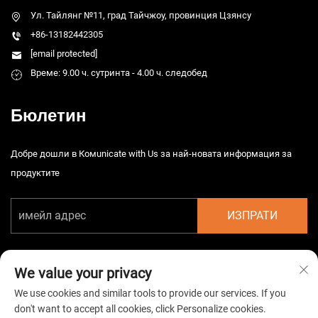
Ул. Тайлянг №11, град Тайчжоу, провинция Цзянсу
+86-13182442305
[email protected]
Време: 9.00 ч. сутринта - 4.00 ч. следобед
Бюлетин
Добре дошли в Комunicate with Us за най-новата информация за
продуктите
ИЗПРАТИ
We value your privacy
We use cookies and similar tools to provide our services. If you
don't want to accept all cookies, click Personalize cookies.
Автоматично право © 2026 Китайска Taizhou HarsMarg