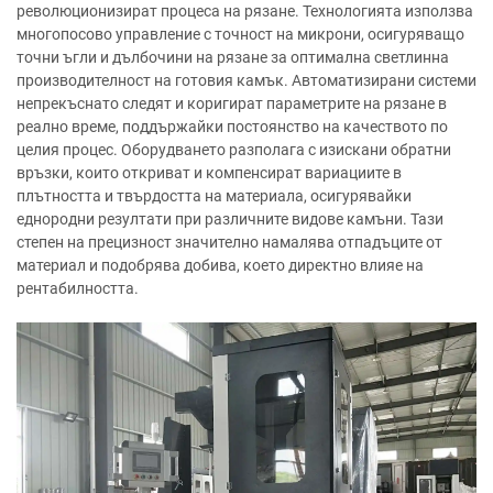
революционизират процеса на рязане. Технологията използва
многопосово управление с точност на микрони, осигуряващо
точни ъгли и дълбочини на рязане за оптимална светлинна
производителност на готовия камък. Автоматизирани системи
непрекъснато следят и коригират параметрите на рязане в
реално време, поддържайки постоянство на качеството по
целия процес. Оборудването разполага с изискани обратни
връзки, които откриват и компенсират вариациите в
плътността и твърдостта на материала, осигурявайки
еднородни резултати при различните видове камъни. Тази
степен на прецизност значително намалява отпадъците от
материал и подобрява добива, което директно влияе на
рентабилността.