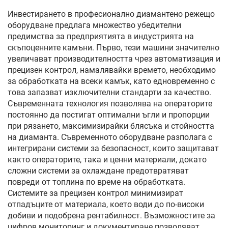
Инвестирането в професионално диамантено режещо
оборудване предлага множество убедителни
предимства за предприятията в индустрията на
скъпоценните камъни. Първо, тези машини значително
увеличават производителността чрез автоматизация и
прецизен контрол, намалявайки времето, необходимо
за обработката на всеки камък, като едновременно с
това запазват изключителни стандарти за качество.
Съвременната технология позволява на операторите
постоянно да постигат оптимални ъгли и пропорции
при рязането, максимизирайки блясъка и стойността
на диаманта. Съвременното оборудване разполага с
интегрирани системи за безопасност, които защитават
както операторите, така и ценни материали, докато
сложни системи за охлаждане предотвратяват
повреди от топлина по време на обработката.
Системите за прецизен контрол минимизират
отпадъците от материала, което води до по-високи
добиви и подобрена рентабилност. Възможностите за
цифров мониторинг и документиране позволяват