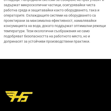
задържат микроскопични частици, осигурявайки чиста
работна среда и защитавайки както оборудването, така и
операторите. Охлаждащите системи на оборудването са
проектирани за максимална ефективност, намалявайки
консумацията на вода, докато поддържат оптимални режещи
температури. Тези екологични съображения не само
подобряват безопасността на работното място, но и
допринасят за устойчиви производствени практики.