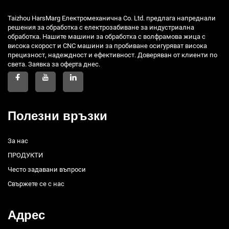
Taizhou HarsMarg Електромеханична Co. Ltd. предлага напреднали
решения за обработка с електрозабиване за индустриална
обработка. Нашите машини за обработка с волфрамова жица с
висока скорост и CNC машини за пробиване осигуряват висока
прецизност, надеждност и ефективност. Доверяван от клиенти по
света. Заявка за оферта днес.
Полезни връзки
За нас
ПРОДУКТИ
Често задавани въпроси
Свържете се с нас
Адрес