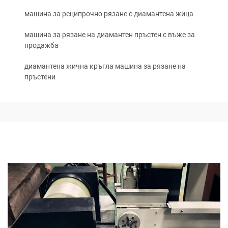
машина за реципрочно рязане с диамантена жица
машина за рязане на диамантен пръстен с въже за
продажба
диамантена жична кръгла машина за рязане на
пръстени