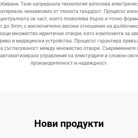
биване. Тази напреднала технология използва електрическ
атериали, независимо от тяхната твърдост. Процесът изпо
 централната си част, което позволява бързо и точно форм
m до 3mm, с изключително високи отношения на дълбочин
кващи множество идентични отвори, като компоненти за а
ориво и медицински устройства. Процесът гарантира прев
лна съгласуваност между множество отвори. Съвременните
автоматизирано управление на електродите и сложни систе
производителност и надеждност.
Нови продукти