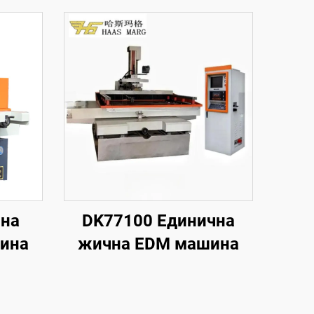
чна
DK77100 Единична
ина
жична EDM машина