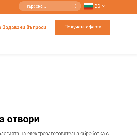
BG
Получете оферта
о Задавани Въпроси
а отвори
логията на електрозаготовителна обработка с