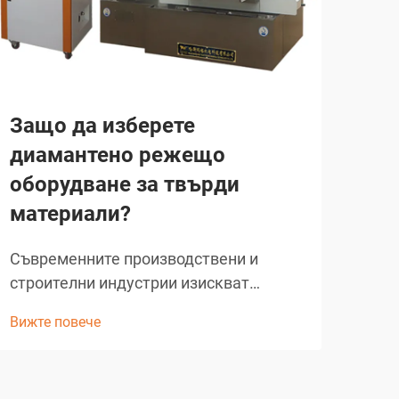
Защо да изберете
Ка
диамантено режещо
по
оборудване за твърди
пр
материали?
EDM
съв
Съвременните производствени и
осиг
строителни индустрии изискват
Вижт
офо
прецизни режещи решения, способни
Вижте повече
бих
да обработват най-твърдите
кон
материали, познати в инженерството.
обра
От армиробетонни конструкции до
еле