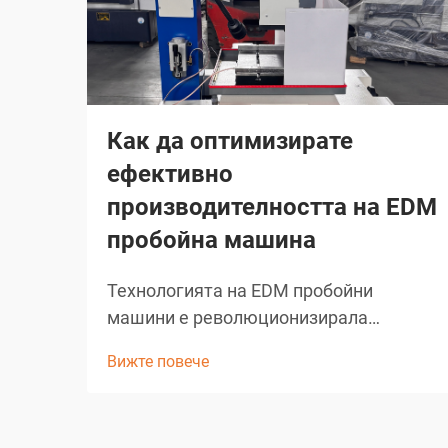
Как да оптимизирате
ефективно
производителността на EDM
пробойна машина
Технологията на EDM пробойни
машини е революционизирала
прецизното производство в индустрии,
Вижте повече
изискващи възможности за пробиване
на микроразстояния. Тези сложни
електрически разрядни машини