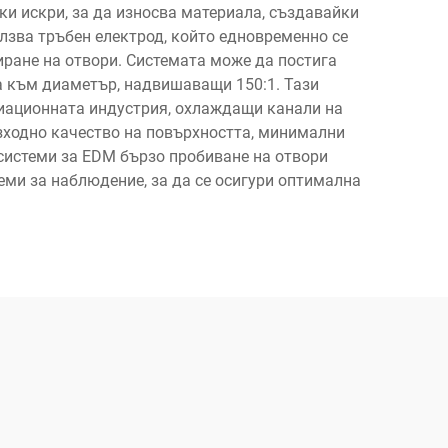
и искри, за да износва материала, създавайки
лзва тръбен електрод, който едновременно се
иране на отвори. Системата може да постига
а към диаметър, надвишаващи 150:1. Тази
виационната индустрия, охлаждащи канали на
ъзходно качество на повърхността, минимални
 системи за EDM бързо пробиване на отвори
ми за наблюдение, за да се осигури оптимална