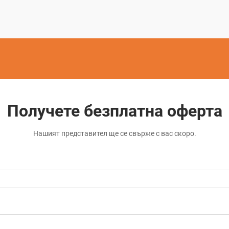
производствен процес използва
контролирани...
Получете безплатна оферта
Нашият представител ще се свърже с вас скоро.