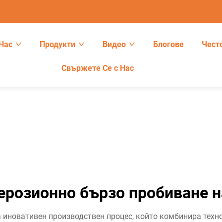
Нас
Продукти
Видео
Блогове
Чест
Свържете Се с Нас
ерозионно бързо пробиване н
 иновативен производствен процес, който комбинира техно