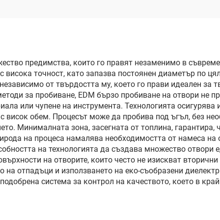
ество предимства, които го правят незаменимо в съвреме
 висока точност, като запазва постоянен диаметър по ця
независимо от твърдостта му, което го прави идеален за 
етоди за пробиване, EDM бързо пробиване на отвори не пр
ала или чупене на инструмента. Технологията осигурява 
с висок обем. Процесът може да пробива под ъгъл, без не
ето. Минималната зона, засегната от топлина, гарантира, 
ирода на процеса намалява необходимостта от намеса на о
особността на технологията да създава множество отвори
овърхности на отворите, които често не изискват вторичн
на отпадъци и използването на еко-съобразени диелектри
и подобрена система за контрол на качеството, което в кр