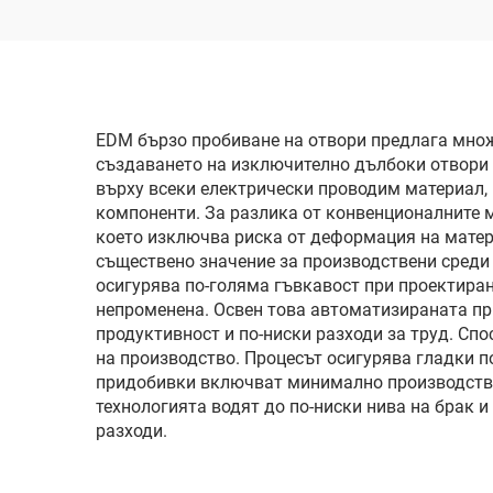
EDM бързо пробиване на отвори предлага множ
създаването на изключително дълбоки отвори с
върху всеки електрически проводим материал, 
компоненти. За разлика от конвенционалните м
което изключва риска от деформация на матери
съществено значение за производствени среди 
осигурява по-голяма гъвкавост при проектиран
непроменена. Освен това автоматизираната пр
продуктивност и по-ниски разходи за труд. Сп
на производство. Процесът осигурява гладки п
придобивки включват минимално производство 
технологията водят до по-ниски нива на брак 
разходи.