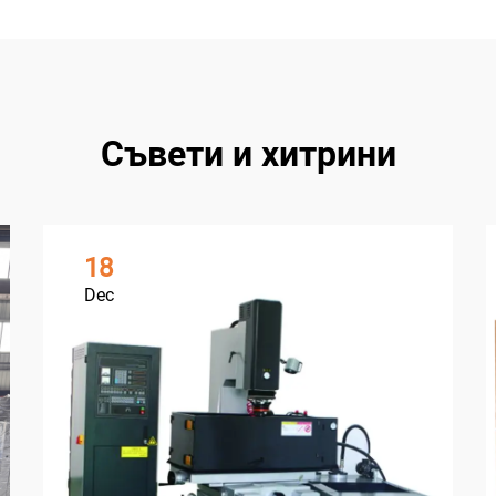
Съвети и хитрини
18
Dec