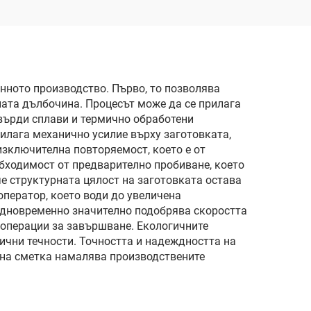
нното производство. Първо, то позволява
лата дълбочина. Процесът може да се прилага
твърди сплави и термично обработени
илага механично усилие върху заготовката,
изключителна повторяемост, което е от
обходимост от предварително пробиване, което
че структурната цялост на заготовката остава
ператор, което води до увеличена
 едновременно значително подобрява скоростта
и операции за завършване. Екологичните
чни течности. Точността и надеждността на
айна сметка намалява производствените