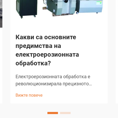
Какви са основните
предимства на
електроерозионната
обработка?
Електроерозионната обработка е
революционизирала прецизното
производство в много индустрии, като
Вижте повече
предлага безпрецедентни
възможности за създаване на сложни
геометрии и детайли. Този напреднал