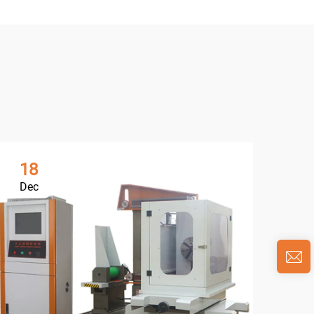
18
1
Dec
De