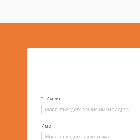
осигуряват безпрецедентна точност
при създаването на отвори с размери
до 0,0...
Имейл
Име