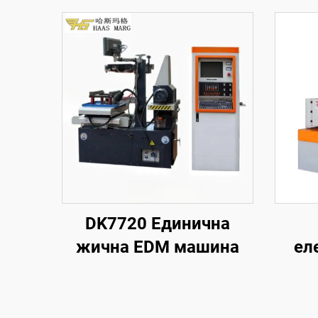
DK7720 Единична
жична EDM машина
ел