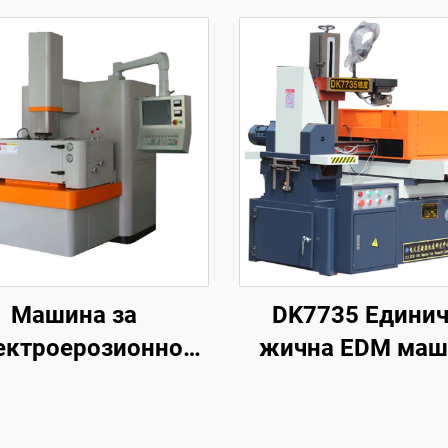
Машина за
DK7735 Едини
ектроерозионно
жична EDM маш
обработване с
проникване на
формата