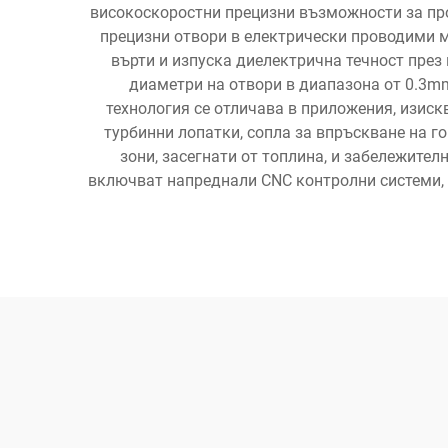
високоскоростни прецизни възможности за про
прецизни отвори в електрически проводими м
върти и изпуска диелектрична течност през
диаметри на отвори в диапазона от 0.3m
технология се отличава в приложения, изис
турбинни лопатки, сопла за впръскване на г
зони, засегнати от топлина, и забележите
включват напреднали CNC контролни системи, 