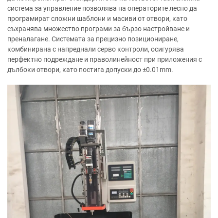
система за управление позволява на операторите лесно да
програмират сложни шаблони и масиви от отвори, като
съхранява множество програми за бързо настройване и
преналагане. Системата за прецизно позициониране,
комбинирана с напреднали серво контроли, осигурява
перфектно подреждане и праволинейност при приложения с
дълбоки отвори, като постига допуски до ±0.01mm.