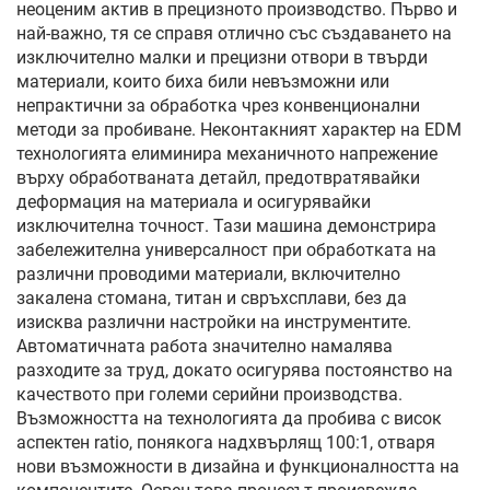
неоценим актив в прецизното производство. Първо и
най-важно, тя се справя отлично със създаването на
изключително малки и прецизни отвори в твърди
материали, които биха били невъзможни или
непрактични за обработка чрез конвенционални
методи за пробиване. Неконтакният характер на EDM
технологията елиминира механичното напрежение
върху обработваната детайл, предотвратявайки
деформация на материала и осигурявайки
изключителна точност. Тази машина демонстрира
забележителна универсалност при обработката на
различни проводими материали, включително
закалена стомана, титан и свръхсплави, без да
изисква различни настройки на инструментите.
Автоматичната работа значително намалява
разходите за труд, докато осигурява постоянство на
качеството при големи серийни производства.
Възможността на технологията да пробива с висок
аспектен ratio, понякога надхвърлящ 100:1, отваря
нови възможности в дизайна и функционалността на