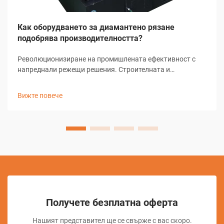
Как оборудването за диамантено рязане
подобрява производителността?
Революционизиране на промишлената ефективност с
напреднали режещи решения. Строителната и
производствената индустрия переживяват значителни
трансформации благодарение на технологичния
Вижте повече
напредък, като диамантените режещи устройства стоят
начело...
Получете безплатна оферта
Нашият представител ще се свърже с вас скоро.