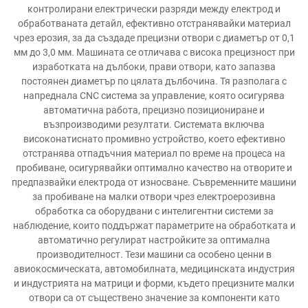
контролирани електрически разряди между електрод и
обработваната детайл, ефективно отстранявайки материал
чрез ерозия, за да създаде прецизни отвори с диаметър от 0,1
мм до 3,0 мм. Машината се отличава с висока прецизност при
изработката на дълбоки, прави отвори, като запазва
постоянен диаметър по цялата дълбочина. Тя разполага с
напреднала CNC система за управление, която осигурява
автоматична работа, прецизно позициониране и
възпроизводими резултати. Системата включва
високонатиснато промивно устройство, което ефективно
отстранява отпадъчния материал по време на процеса на
пробиване, осигурявайки оптимално качество на отворите и
предпазвайки електрода от износване. Съвременните машини
за пробиване на малки отвори чрез електроерозивна
обработка са оборудвани с интелигентни системи за
наблюдение, които поддържат параметрите на обработката и
автоматично регулират настройките за оптимална
производителност. Тези машини са особено ценни в
авиокосмическата, автомобилната, медицинската индустрия
и индустрията на матрици и форми, където прецизните малки
отвори са от съществено значение за компоненти като