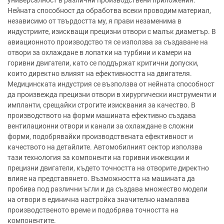
универсалност в различни производствени приложения.
Нейната способност да обработва всеки проводим материал,
независимо от твърдостта му, я прави незаменима в
индустриите, изискващи прецизни отвори с малък диаметър. В
авиационното производство тя се използва за създаване на
отвори за охлаждане в лопатки на турбини и камери на
горивни двигатели, като се поддържат критични допуски,
които директно влияят на ефективността на двигателя.
Медицинската индустрия се възползва от нейната способност
да произвежда прецизни отвори в хирургически инструменти и
импланти, срещайки строгите изисквания за качество. В
производството на форми машината ефективно създава
вентилационни отвори и канали за охлаждане в сложни
форми, подобрявайки производствената ефективност и
качеството на детайлите. Автомобилният сектор използва
тази технология за компоненти на горивни инжекции и
прецизни двигатели, където точността на отворите директно
влияе на представянето. Възможността на машината да
пробива под различни ъгли и да създава множество модели
на отвори в единична настройка значително намалява
производственото време и подобрява точността на
компонентите.