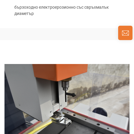
бързоходно електроерозионно със свръхмалък
диаметър