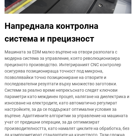
Напреднала контролна
система и прецизност
Машината за EDM малко въртене на отвори разполага с
модерна система за управление, която революционизира
прецизното производство. Интегрираният CNC контролер
осигурява позиционираща точност под микрона,
позволявайки точно позициониране на отворите и
последователни резултати върху множество заготовки.
Системи за реално време непрекъснато следят ключови
параметри като междинен процеп, налягане на диелектрика и
износване на електродите, като автоматично регулират
настройките, за да се поддържат оптимални условия за
въртене. Адаптивните алгоритми за управление на машината
учат от предишни операции, за да оптимизират
производителността, като намалят циклите на обработка, без
да компрометират стандартите на качеството. Тази сложна