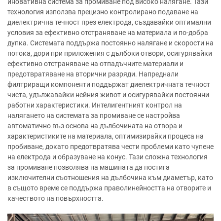
иновативна система за промиване под високо налягане. Тази
технология използва прецизно контролирано подаване на
диелектрична течност през електрода, създавайки оптимални
условия за ефективно отстраняване на материала и по-добра
дупка. Системата поддържа постоянно налягане и скорости на
потока, дори при приложения с дълбоки отвори, осигурявайки
ефективно отстраняване на отпадъчните материали и
предотвратяване на вторични разряди. Напреднали
филтриращи компоненти поддържат диелектричната течност
чиста, удължавайки нейния живот и осигурявайки постоянни
работни характеристики. Интелигентният контрол на
налягането на системата за промиване се настройва
автоматично въз основа на дълбочината на отвора и
характеристиките на материала, оптимизирайки процеса на
пробиване, докато предотвратява чести проблеми като чупене
на електрода и образуване на конус. Тази сложна технология
за промиване позволява на машината да постига
изключителни съотношения на дълбочина към диаметър, като
в същото време се поддържа праволинейността на отворите и
качеството на повърхността.