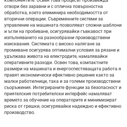
компонентите. Освен това процесът произвежда
отвори без заравни и с отлична повърхностна
обработка, което елиминира необходимостта от
вторични операции. Съвременните системи за
управление на машината позволяват сложни шаблони
и ъгли на пробиване, осигурявайки гъвкавост при
изпълняването на разнообразни производствени
изисквания. Системата с високо налягане за
промиване осигурява оптимални условия за рязане и
удължава живота на електродите, намалявайки
оперативните разходи. Освен това, компактните
размери на машината и енергоспестяващата работа я
правят икономически ефективно решение както за
малки работилници, така и за големи производствени
съоръжения. Интегрираните функции за безопасност и
приятелския потребителски интерфейс намаляват
времето за обучение на операторите и минимизират
риска от грешки, осигурявайки надеждно и ефективно
производство.