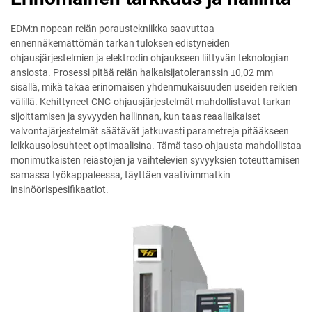
EDM:n nopean reiän poraustekniikka saavuttaa
ennennäkemättömän tarkan tuloksen edistyneiden
ohjausjärjestelmien ja elektrodin ohjaukseen liittyvän teknologian
ansiosta. Prosessi pitää reiän halkaisijatoleranssin ±0,02 mm
sisällä, mikä takaa erinomaisen yhdenmukaisuuden useiden reikien
välillä. Kehittyneet CNC-ohjausjärjestelmät mahdollistavat tarkan
sijoittamisen ja syvyyden hallinnan, kun taas reaaliaikaiset
valvontajärjestelmät säätävät jatkuvasti parametreja pitääkseen
leikkausolosuhteet optimaalisina. Tämä taso ohjausta mahdollistaa
monimutkaisten reiästöjen ja vaihtelevien syvyyksien toteuttamisen
samassa työkappaleessa, täyttäen vaativimmatkin
insinöörispesifikaatiot.