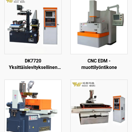
DK7720
CNC EDM -
Yksittäislevityksellinen
muottilyöntikone
langanpuristuskone