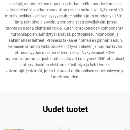
sen läpi, mahdollistaen nopean ja tarkan reiän muodostumisen.
Järjestelmällä voidaan saavuttaa reikien halkaisijat 0,3 mm:stä 3
mm:iin, poikkeuksellisen syvyyssuhde halkaisijaan nähden yli 150:1.
Tämä teknologia soveltuu erinomaisesti sovelluksiin, joissa
tarvitaan useita identtisiä reikiä, kuten lentokoneiden komponentit,
turbiinilapojen jäähdytyskanavat, polttoainesuihkunokkat ja
lääkinnälliset laitteet. Prosessi takaa erinomaisen pinnanlaadun,
vähäisen lämmön vaikutukseen liittyvän alueen ja huomattavan
yhtenäisyyden useiden reikien välillä. Nykyaikaiset EDM-
nopeareikäporausjärjestelmät sisältävät edistyneet CNC-ohjaukset,
automatisoidun elektrodinkäsittelyn ja kehittyneet
valvontajärjestelmät, jotka takaavat optimaalisen suorituskyvyn ja
luotettavuuden.
Uudet tuotet