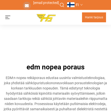
[email protected]
FI
Hanki tarjous
edm nopea poraus
EDM:n nopea reikäporaus edustaa uusinta valmistusteknologiaa,
joka yhdistää sähköpuristuskononeuvokkaan porausteknologian ja
korkean tarkkuuden nopeuden. Tämä edistynyt teknologia
hyödyntää sähköisiä kipinöitä materiaalin syövyttämiseen, jolloin
saadaan tarkkoja reikiä sähköä johtaviin materiaaleihin riippumatta
niiden kovuudesta. Prosessissa käytetään putkimaisia elektrodeja,
jotka pyörittävät samanaikaisesti ja puhaltavat dielektristä nestettä