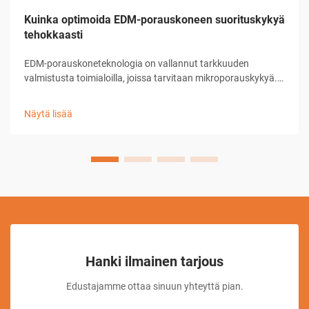
Kuinka optimoida EDM-porauskoneen suorituskykyä
tehokkaasti
EDM-porauskoneteknologia on vallannut tarkkuuden
valmistusta toimialoilla, joissa tarvitaan mikroporauskykyä.
Nämä kehittyneet sähköpuru-laitteet tarjoavat vertaansa
vailla pitävän tarkkuuden reikien tekemisessä aina 0,0...
Näytä lisää
kokoisiin
Hanki ilmainen tarjous
Edustajamme ottaa sinuun yhteyttä pian.