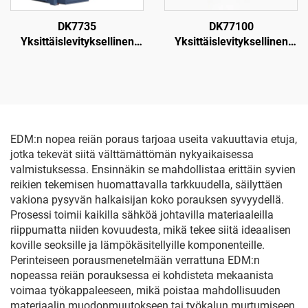
DK7735
DK77100
Yksittäislevityksellinen
Yksittäislevityksellinen
langanpuristuskone
langanpuristuskone
EDM:n nopea reiän poraus tarjoaa useita vakuuttavia etuja,
jotka tekevät siitä välttämättömän nykyaikaisessa
valmistuksessa. Ensinnäkin se mahdollistaa erittäin syvien
reikien tekemisen huomattavalla tarkkuudella, säilyttäen
vakiona pysyvän halkaisijan koko porauksen syvyydellä.
Prosessi toimii kaikilla sähköä johtavilla materiaaleilla
riippumatta niiden kovuudesta, mikä tekee siitä ideaalisen
koville seoksille ja lämpökäsitellyille komponenteille.
Perinteiseen porausmenetelmään verrattuna EDM:n
nopeassa reiän porauksessa ei kohdisteta mekaanista
voimaa työkappaleeseen, mikä poistaa mahdollisuuden
materiaalin muodonmuutokseen tai työkalun murtumiseen.