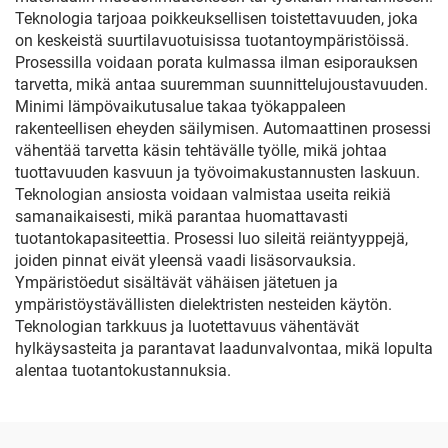
Teknologia tarjoaa poikkeuksellisen toistettavuuden, joka
on keskeistä suurtilavuotuisissa tuotantoympäristöissä.
Prosessilla voidaan porata kulmassa ilman esiporauksen
tarvetta, mikä antaa suuremman suunnittelujoustavuuden.
Minimi lämpövaikutusalue takaa työkappaleen
rakenteellisen eheyden säilymisen. Automaattinen prosessi
vähentää tarvetta käsin tehtävälle työlle, mikä johtaa
tuottavuuden kasvuun ja työvoimakustannusten laskuun.
Teknologian ansiosta voidaan valmistaa useita reikiä
samanaikaisesti, mikä parantaa huomattavasti
tuotantokapasiteettia. Prosessi luo sileitä reiäntyyppejä,
joiden pinnat eivät yleensä vaadi lisäsorvauksia.
Ympäristöedut sisältävät vähäisen jätetuen ja
ympäristöystävällisten dielektristen nesteiden käytön.
Teknologian tarkkuus ja luotettavuus vähentävät
hylkäysasteita ja parantavat laadunvalvontaa, mikä lopulta
alentaa tuotantokustannuksia.