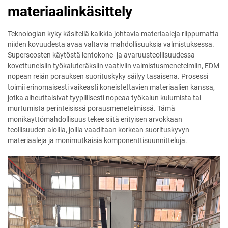
materiaalinkäsittely
Teknologian kyky käsitellä kaikkia johtavia materiaaleja riippumatta
niiden kovuudesta avaa valtavia mahdollisuuksia valmistuksessa.
Superseosten käytöstä lentokone- ja avaruusteollisuudessa
kovettuneisiin työkaluteräksiin vaativiin valmistusmenetelmiin, EDM
nopean reiän porauksen suorituskyky säilyy tasaisena. Prosessi
toimii erinomaisesti vaikeasti koneistettavien materiaalien kanssa,
jotka aiheuttaisivat tyypillisesti nopeaa työkalun kulumista tai
murtumista perinteisissä porausmenetelmissä. Tämä
monikäyttömahdollisuus tekee siitä erityisen arvokkaan
teollisuuden aloilla, joilla vaaditaan korkean suorituskyvyn
materiaaleja ja monimutkaisia komponenttisuunnitteluja.