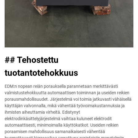
## Tehostettu
tuotantotehokkuus
EDM:n nopean reiän porauksella parannetaan merkittävästi
valmistustehokkuutta automaattisen toiminnan ja useiden reikien
porausmahdollisuudet. Järjestelmä voi toimia jatkuvasti vähäisellä
käyttäjän valvonnalla, mikä vähentää työvoimakustannuksia ja
ihmisten aiheuttamia virheitä. Edistynyt
elektrodinkäsittelyjärjestelmä vaihtaa kuluneet elektrodit
automaattisesti, minimoimalla käyttökatkot. Useiden reikien
poraamisen mahdollisuus samanaikaisesti vähentää
huomattavasti kierrosaikaa verrattuna perinteisiin menetelmiin.