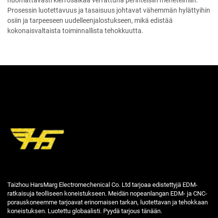
Prosessin luotettavuus ja tasaisuus johtavat vähemmän hylättyihin
osiin ja tarpeeseen uudelleenjalostukseen, mikä edistää
kokonaisvaltaista toiminnallista tehokkuutta.
Taizhou HarsMarg Electromechenical Co. Ltd tarjoaa edistettyjä EDM-
ratkaisuja teolliseen koneistukseen. Meidän nopeanlangan EDM- ja CNC-
porauskoneemme tarjoavat erinomaisen tarkan, luotettavan ja tehokkaan
koneistuksen. Luotettu globaalisti. Pyydä tarjous tänään.