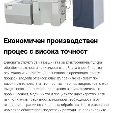
Економичен производствен
процес с висока точност
Ценовата структура на машината за електронно-импулсна
обработка е в пряка зависимост от нейната способност да
осигурява изключителна прецизност в производствените
процеси. Модели от висок клас, въпреки че изискват по-
високи цени, предлагат точност на ниво подмикрон, което е от
съществено значение за приложения в авиокосмическата
промишленост, медицината и прецизното инженерство. Тази
изключителна прецизност елиминира необходимостта от
вторични операции по финалната обработка, което ефективно
намалява общите производствени разходи. Първоначалните