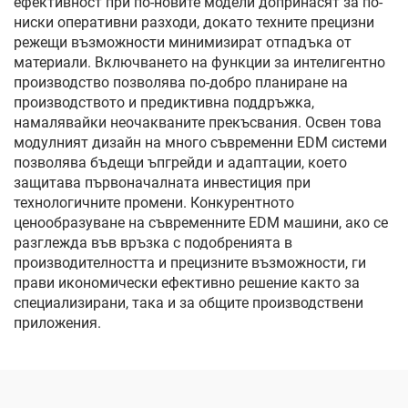
ефективност при по-новите модели допринасят за по-
ниски оперативни разходи, докато техните прецизни
режещи възможности минимизират отпадъка от
материали. Включването на функции за интелигентно
производство позволява по-добро планиране на
производството и предиктивна поддръжка,
намалявайки неочакваните прекъсвания. Освен това
модулният дизайн на много съвременни EDM системи
позволява бъдещи ъпгрейди и адаптации, което
защитава първоначалната инвестиция при
технологичните промени. Конкурентното
ценообразуване на съвременните EDM машини, ако се
разглежда във връзка с подобренията в
производителността и прецизните възможности, ги
прави икономически ефективно решение както за
специализирани, така и за общите производствени
приложения.