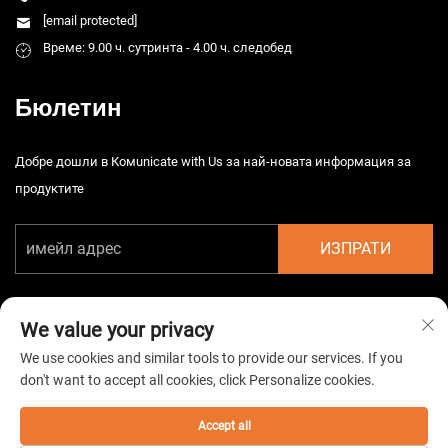
[email protected]
Време: 9.00 ч. сутринта - 4.00 ч. следобед
Бюлетин
Добре дошли в Комunicate with Us за най-новата информация за
продуктите
ИЗПРАТИ
We value your privacy
We use cookies and similar tools to provide our services. If you
don't want to accept all cookies, click Personalize cookies.
Автоматично право © 2026 Китайска Taizhou HarsMarg
Електромеханична Co. Ltd. Всички права запазени. -
Политика за
поверителност
Accept all