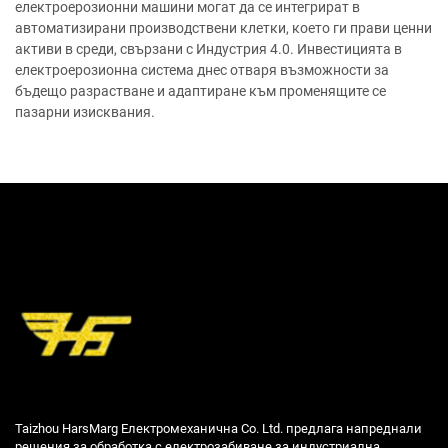
електроерозионни машини могат да се интегрират в
автоматизирани производствени клетки, което ги прави ценни
активи в среди, свързани с Индустрия 4.0. Инвестицията в
електроерозионна система днес отваря възможности за
бъдещо разрастване и адаптиране към променящите се
пазарни изисквания.
Taizhou HarsMarg Електромеханична Co. Ltd. предлага напреднали
решения за обработка с електрозабиване за индустриална