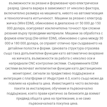
възможности за рязане и формоване чрез електрически
разряд. Цената варира в зависимост от няколко фактора,
включително размера на машината, нивото на автоматизация
и технологичната изтънченост. Машини за рязане с електрод-
жичка (Wire EDM), обикновено в диапазона от 50 000 до 150
000 долара, осигуряват изключителна точност при сложни
резания върху проводими материали. Машини за обработка с
формов електрод (Die-sinker EDM), обикновено с цена между 30
000 и 180 000 долара, се справят отлично при създаването на
детайлни полости и форми. Ценовата структура отразява
също така допълнителни функции като автоматично вкарване
на жичката, възможности за работа с няколко оси и
напреднали CNC контролни системи. Съвременните EDM
системи включват интелигентни функции като дистанционен
мониторинг, сигнали за предиктивно поддържане и
интеграция с платформи от Индустрия 4.0, което също може да
повлияе на крайната цена. Инвестицията често включва
пакети за инсталиране, обучение и първоначално
поддържане, което прави критично за бизнесите да вземат
предвид общата цена на притежание, а не само
първоначалната покупна цена.