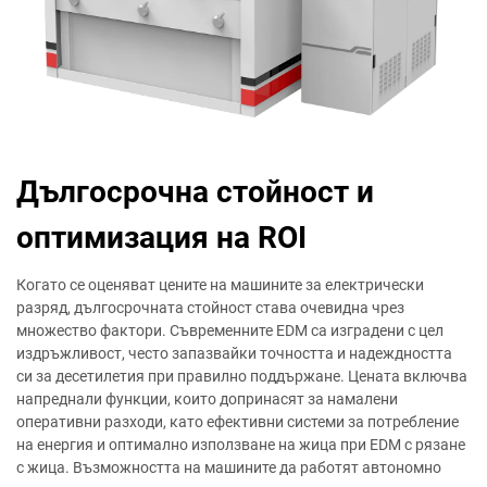
Дългосрочна стойност и
оптимизация на ROI
Когато се оценяват цените на машините за електрически
разряд, дългосрочната стойност става очевидна чрез
множество фактори. Съвременните EDM са изградени с цел
издръжливост, често запазвайки точността и надеждността
си за десетилетия при правилно поддържане. Цената включва
напреднали функции, които допринасят за намалени
оперативни разходи, като ефективни системи за потребление
на енергия и оптимално използване на жица при EDM с рязане
с жица. Възможността на машините да работят автономно