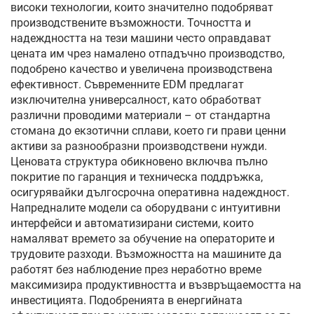
високи технологии, които значително подобряват
производствените възможности. Точността и
надеждността на тези машини често оправдават
цената им чрез намалено отпадъчно производство,
подобрено качество и увеличена производствена
ефективност. Съвременните EDM предлагат
изключителна универсалност, като обработват
различни проводими материали – от стандартна
стомана до екзотични сплави, което ги прави ценни
активи за разнообразни производствени нужди.
Ценовата структура обикновено включва пълно
покритие по гаранция и техническа поддръжка,
осигурявайки дългосрочна оперативна надеждност.
Напредналите модели са оборудвани с интуитивни
интерфейси и автоматизирани системи, които
намаляват времето за обучение на операторите и
трудовите разходи. Възможността на машините да
работят без наблюдение през неработно време
максимизира продуктивността и възвръщаемостта на
инвестицията. Подобренията в енергийната