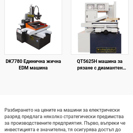
DK7780 Единична жична
QT5625H машина за
EDM машина
рязане с диамантен
волфрамов електрод
Разбирането на цените на машини за електрически
разряд предлага няколко стратегически предимства
за производствените предприятия. Първо, въпреки че
инвестицията е значителна, тя осигурява достъп до