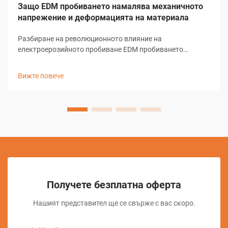
Защо EDM пробиването намалява механичното
напрежение и деформацията на материала
Разбиране на революционното влияние на
електроерозийното пробиване EDM пробиването
представлява едно от най-значимите постижения в
съвременната производствена технология. Този сложен
Вижте повече
процес на обработка е променил начина, по който
индустриите подхождат към предварителни...
Получете безплатна оферта
Нашият представител ще се свърже с вас скоро.