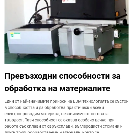
Превъзходни способности за
обработка на материалите
Един от най-значимите приноси на EDM технологията се състои
в способността ѝ да обработва практически всеки
електропроводим материал, независимо от неговата
твърдост. Тази способност се оказва особено ценна при
работа със сплави от свръхсплави, въглеродисти стомани и
други труднообработваеми материали, които се