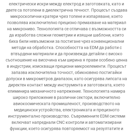
електрически искри между електрод и заготовката, като и
двете са потопени в диелектрична течност. Процесът създава
микроскопични кратери чрез топене и изпаряване, което
позволява изключително прецизно премахване на материал
на микрониво. Технологията се отличава с възможността си
да изработва сложни геометрии и изящни шаблони, които
биха били невъзможни за постигане чрез конвенционални
методи на обработка. Способността на EDM да работи с
втвърдени материали и да произвежда детайли с високо
съотношение на височина към ширина я прави особено ценна
в индустрии, изискващи прецизни микроелементи. Процесът
запазва изключителна точност, обикновено постигайки
допуски в микрометров диапазон, като осигурява липсата на
директен контакт между инструмента и заготовката, което
елиминира механичното напрежение. Технологията намира
широко приложение в различни сектори, включително
авиокосмическата промишленост, производството на
медицински устройства, електрониката и прецизното
инструментално производство. Съвременните EDM системи
включват напреднали CNC контроли и автоматизирани
функции, което осигурява повторяемост на резултатите и