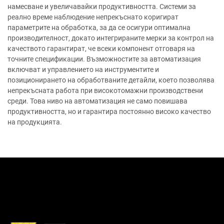
намесване и увеличавайки продуктивността. Системи за
реално време наблюдение непрекъснато коригират
параметрите на обработка, за да се осигури оптимална
производителност, докато интегрираните мерки за контрол на
качеството гарантират, че всеки компонент отговаря на
точните спецификации. Възможностите за автоматизация
включват и управлението на инструментите и
позиционирането на обработваните детайли, което позволява
непрекъсната работа при високотомажни производствени
среди. Това ниво на автоматизация не само повишава
продуктивността, но и гарантира постоянно високо качество
на продукцията.