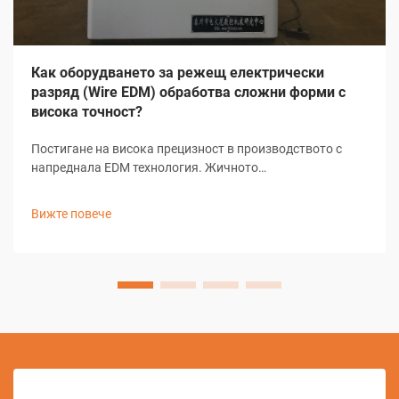
Как оборудването за режещ електрически
разряд (Wire EDM) обработва сложни форми с
висока точност?
Постигане на висока прецизност в производството с
напреднала EDM технология. Жичното
електроерозионно машинно обработване (EDM)
представлява основен елемент в съвременното
Вижте повече
прецизно производство и предлага безпрецедентни
възможности за създаване на сложни форми и
детайли...