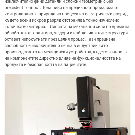
изключително фини детайли и сложни геометрии с без
precedent точност. Това ниво на прецизност произлиза от
контролираната природа на процеса на електрически разряд,
където всеки искров разряд отстранява точно изчислено
количество материал. Липсата на механични сили по време на
обработката гарантира, че дори и най-деликатните структури
остават непокътнати през целия процес. Тази прецизна
способност е изключително ценна в индустрии като
производството на медицински устройства, където точността
на компонентите директно влияе на функционалността на
продукта и безопасността на пациентите.