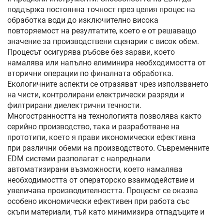
поддържа постоянна точност през целия процес на
обработка води до изключително висока
повторяемост на резултатите, което е от решаващо
значение за производствени сценарии с висок обем.
Процесът осигурява ръбове без зарави, което
намалява или напълно елиминира необходимостта от
вторични операции по финалната обработка.
Екологичните аспекти се отразяват чрез използването
на чисти, контролирани електрически разряди и
филтрирани диелектрични течности.
Многостранността на технологията позволява както
серийно производство, така и разработване на
прототипи, което я прави икономически ефективна
при различни обеми на производството. Съвременните
EDM системи разполагат с напреднали
автоматизирани възможности, което намалява
необходимостта от операторско взаимодействие и
увеличава производителността. Процесът се оказва
особено икономически ефективен при работа със
скъпи материали, тъй като минимизира отпадъците и