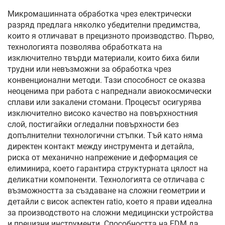
Микромашинната обработка чрез електрически
разряд предлага няколко убедителни предимства,
които я отличават в прецизното производство. Първо,
технологията позволява обработката на
изключително твърди материали, които биха били
трудни или невъзможни за обработка чрез
конвенционални методи. Тази способност се оказва
неоценима при работа с напреднали авиокосмически
сплави или закалени стомани. Процесът осигурява
изключително високо качество на повърхностния
слой, постигайки огледални повърхности без
допълнителни технологични стъпки. Тъй като няма
директен контакт между инструмента и детайла,
риска от механично напрежение и деформация се
елиминира, което гарантира структурната цялост на
деликатни компоненти. Технологията се отличава с
възможността за създаване на сложни геометрии и
детайли с висок аспектен ratio, което я прави идеална
за производството на сложни медицински устройства
и прецизни инструменти. Способността на EDM да