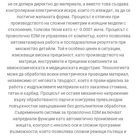
не се допира директно до материала, а вместо това създава
контролирани електрически искри, които го изяждат, за да се
постигне желаната форма. Процесът е отличен при
производството на сложни геометрии и изящни модели с
отклонения, толкова тесни като +/- 0.0001 инча. Процесът с
проволочно EDM се управлява от компютър, което позволява
автоматизирана работа и последователни резултати при
множество детайли. Той е особено ценен в ситуации,
изискващи висока прецизност, като производството на
матрици, инструменти и прецизни компоненти за
авиокосмическата и медицинската индустрия. Технологията
може да обработва всеки електрически проводим материал,
независимо от неговата твърдост, което я прави идеална за
работа с издръжливите материали като закалена стомана,
титан и карбид. Процесът не оставя механично напрежение
върху обработваното парче и осигурява превъзходни
повърхностни завършвания без допълнителни обработки.
Съвременните системи за проволочно EDM включват
напреднали функции като автоматично пронизване на
жицата, контрол с няколко оси и сложни програмни
възможности, което позволява сложни режещи пътища и