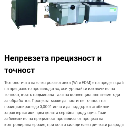
Непревзета прецизност и
точност
Технологията на електрозаготовка (Wire EDM) е на преден край
на прецизното производство, осигурявайки изключителна
точност, която надминава тази на конвенционалните методи
за обработка. Процесът може да постигне точност на
позициониране до 0,0001 инча и да поддържа стабилни
характеристики през цялата серийна продукция. Тази
забележителна прецизност произлиза от процеса на
контролирана ерозия, при която хиляди електрически разряди