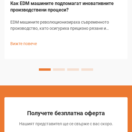
Как EDM машините подпомагат иновативните
производствени процеси?
EDM машините революционизираха съвременното
производство, като осигуриха прецизно рязане и
оформяне на сложни геометрии, които биха били
невъзможни с конвенционални методи за обработване.
Вижте повече
Тези сложни системи за електроерозионно обработване
използват кон...
Получете безплатна оферта
Нашият представител ще се свърже с вас скоро.