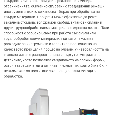
твърдост или якост. Тази универсалност елиминира
ограниченията, обичайно свързани с традиционни режещи
инструменти, които се износват бързо при обработка на
твърди материали. Процесът може ефективно да реже
закалена стомана, волфрамов карбид, титанови сплави и
други труднообработваеми материали с еднаква лекота. Тази
способност е особено ценна при работа със скъпи или
труднообработваеми материали, тъй като намалява
разходите за инструменти и гарантира постоянство на
качеството през целия процес на рязане. Универсалността на
технологията се разпространява и върху геометрията на
детайлите, което позволява създаването на сложни форми,
остри вътрешни ъгли и деликатни елементи, които биха били
невъзможни за постигане с конвенционални методи за
обработка.