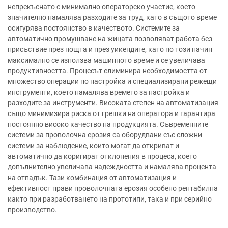
непрекъснато с минимално операторско участие, което
значително намалява разходите за труд, като в същото време
осигурява постоянство в качеството. Системите за
автоматично промушване на жицата позволяват работа без
присъствие през нощта и през уикендите, като по този начин
максимално се използва машинното време и се увеличава
продуктивността. Процесът елиминира необходимостта от
множество операции по настройка и специализирани режещи
инструменти, което намалява времето за настройка и
разходите за инструменти. Високата степен на автоматизация
също минимизира риска от грешки на оператора и гарантира
постоянно високо качество на продукцията. Съвременните
системи за проволочна ерозия са оборудвани със сложни
системи за наблюдение, които могат да откриват и
автоматично да коригират отклонения в процеса, което
допълнително увеличава надеждността и намалява процента
на отпадък. Тази комбинация от автоматизация и
ефективност прави проволочната ерозия особено рентабилна
както при разработването на прототипи, така и при серийно
производство.