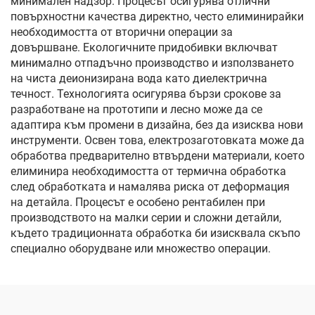
минимален надзор. Процесът осигурява отлични
повърхностни качества директно, често елиминирайки
необходимостта от вторични операции за
довършване. Екологичните придобивки включват
минимално отпадъчно производство и използването
на чиста деионизирана вода като диелектрична
течност. Технологията осигурява бързи срокове за
разработване на прототипи и лесно може да се
адаптира към промени в дизайна, без да изисква нови
инструменти. Освен това, електрозаготовката може да
обработва предварително втвърдени материали, което
елиминира необходимостта от термична обработка
след обработката и намалява риска от деформация
на детайла. Процесът е особено рентабилен при
производството на малки серии и сложни детайли,
където традиционната обработка би изисквала скъпо
специално оборудване или множество операции.