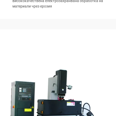
висококачествена електрозахранвана обработка на
материали чрез ерозия