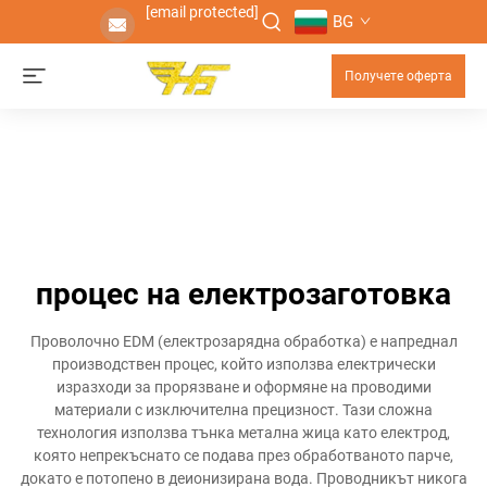
[email protected]
BG
Получете оферта
процес на електрозаготовка
Проволочно EDM (електрозарядна обработка) е напреднал
производствен процес, който използва електрически
изразходи за прорязване и оформяне на проводими
материали с изключителна прецизност. Тази сложна
технология използва тънка метална жица като електрод,
която непрекъснато се подава през обработваното парче,
докато е потопено в деионизирана вода. Проводникът никога