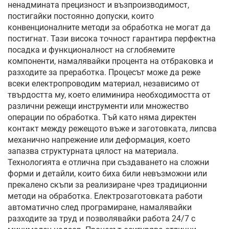
ненадмината прецизност и възпроизводимост,
постигайки постоянно допуски, които
конвенционалните методи за обработка не могат да
постигнат. Тази висока точност гарантира перфектна
посадка и функционалност на сглобяемите
компоненти, намалявайки процента на отбраковка и
разходите за преработка. Процесът може да реже
всеки електропроводим материал, независимо от
твърдостта му, което елиминира необходимостта от
различни режещи инструменти или множество
операции по обработка. Тъй като няма директен
контакт между режещото въже и заготовката, липсва
механично напрежение или деформация, което
запазва структурната цялост на материала.
Технологията е отлична при създаването на сложни
форми и детайли, които биха били невъзможни или
прекалено скъпи за реализиране чрез традиционни
методи на обработка. Електрозаготовката работи
автоматично след програмиране, намалявайки
разходите за труд и позволявайки работа 24/7 с