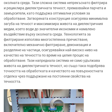
околната среда. Тази сложна система непрекъснато филтрира
и рециклира диелектричната течност, премахвайки парчета и
замърсители, като поддържа оптимални условия за
обработване. Затворената конструкция осигурява минимална
загуба на течност и максимизира живота на диелектричния
медии, което води до значителни икономии и намалено
въздействие върху околната среда. Технологията за
филтриране използва многостепенна пречистване,
включително механично филтриране, деионизация и
разделяне на частици, осигурявайки най-високо ниво на
качество на течността по време на целия процес на
обработване. Тази напреднала система не само удължава
живота на диелектричната течност, но също така подобрява
точността на обработката и качеството на повърхностната
отделка чрез поддържане на постоянни свойства на
течността.