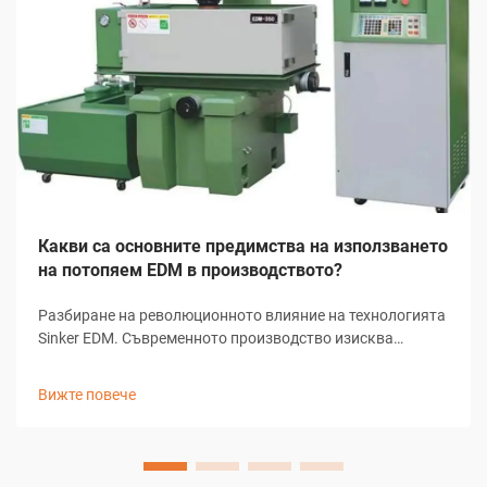
Какви са основните предимства на използването
на потопяем EDM в производството?
Разбиране на революционното влияние на технологията
Sinker EDM. Съвременното производство изисква
прецизност, ефективност и иновативни решения за
сложни задачи по машинна обработка. Sinker EDM,
Вижте повече
известно още като рам EDM или конвенционално EDM, се
превърна в важен елемент...