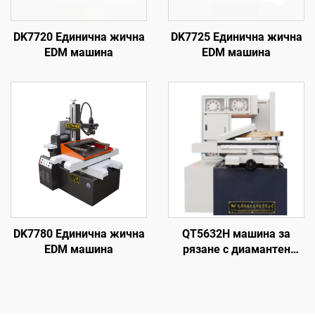
DK7720 Единична жична
DK7725 Единична жична
EDM машина
EDM машина
DK7780 Единична жична
QT5632H машина за
EDM машина
рязане с диамантен
волфрамов електрод