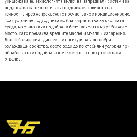
унищожаване. Технологията включва напреднали системи за
поддръжка на течности, които удължават живота на
течността чрез непрекъснато пречистване и кондициониране.
Този устойчив подход не само благоприятства за околната
среда, но също така подобрява безопасността на работното
място, като премахва вредните маслени мъгли и изпарения.
Водно-базираният диелектрик осигурява и по-добри
охлаждащи свойства, което води до по-стабилни условия при
обработката и подобрява качеството на повърхностната
отделка.