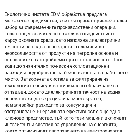
Екологично чистата EDM обработка предлага
множество предимства, които я правят привлекателен
избор за съвременните производствени операции.
Този процес значително намалява въздействието
върху околната среда, като използва диелектрични
течности на водна основа, които елиминират
необходимостта от продукти на петролна основа и
свързаните с тях проблеми при отстраняването. Това
води до значително по-ниски експлоатационни
разходи и подобряване на безопасността на работното
място. Затворената система за филтриране на
технологията осигурява минимално образуване на
отпадъци, докато диелектричната течност на водна
основа може да се рециклира многократно,
намалявайки разходите за консумация и
отстраняване. Енергийната ефективност е още едно
ключово предимство, тъй като тези машини включват
интелигентни системи за управление на енергията,
които оптимизират използването на електроенергия