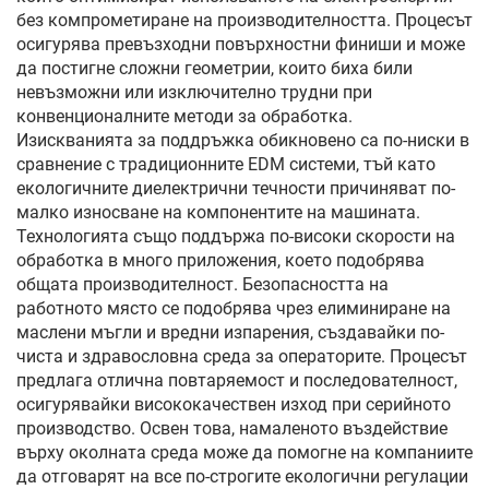
без компрометиране на производителността. Процесът
осигурява превъзходни повърхностни финиши и може
да постигне сложни геометрии, които биха били
невъзможни или изключително трудни при
конвенционалните методи за обработка.
Изискванията за поддръжка обикновено са по-ниски в
сравнение с традиционните EDM системи, тъй като
екологичните диелектрични течности причиняват по-
малко износване на компонентите на машината.
Технологията също поддържа по-високи скорости на
обработка в много приложения, което подобрява
общата производителност. Безопасността на
работното място се подобрява чрез елиминиране на
маслени мъгли и вредни изпарения, създавайки по-
чиста и здравословна среда за операторите. Процесът
предлага отлична повтаряемост и последователност,
осигурявайки висококачествен изход при серийното
производство. Освен това, намаленото въздействие
върху околната среда може да помогне на компаниите
да отговарят на все по-строгите екологични регулации