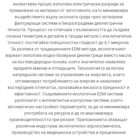
иновативен процес използва електрически разряди за
премахване на материал от заготовките, като минимизира
въздействието върху околната среда чрез затворени
филтриращи системи и биоразградими диелектрични
течности. Процесът се отличава с възможността да създава
сложни геометрии и детайли в твърди метали с изключителна
точност, постигайки повърхностна гладкост до 0,1 микрона.
За разлика от традиционните EDM методи, екологичният
вариант използва водно-базирани диелектрици вместо масла
на въглеводородна основа, което значително намалява
вредните емисии и отпадъците. Технологията включва
напреднали системи за управление на енергията, които
оптимизират потреблението на енергия и намаляват
въглеродния отпечатък, запазвайки високата прецизност и
ефективност. Съвременните екологични EDM системи
разполагат с интелигентни контролни системи, които
автоматично настройват параметрите, за да се минимизира
употребата на ресурси и да се максимизира
производителността при рязане. Приложенията обхващат
различни индустрии, включително аерокосмическа,
производство на медицински устройства и прецизионни