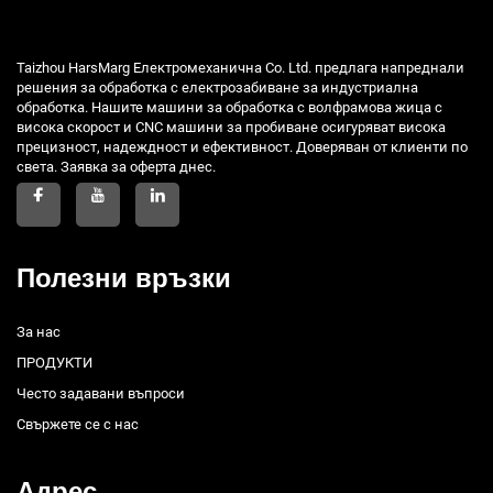
Taizhou HarsMarg Електромеханична Co. Ltd. предлага напреднали
решения за обработка с електрозабиване за индустриална
обработка. Нашите машини за обработка с волфрамова жица с
висока скорост и CNC машини за пробиване осигуряват висока
прецизност, надеждност и ефективност. Доверяван от клиенти по
света. Заявка за оферта днес.
Полезни връзки
За нас
ПРОДУКТИ
Често задавани въпроси
Свържете се с нас
Адрес