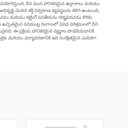
ు ఉపయోగిస్తుంది, దీని వలన హానికరమైన ఉద్గారాలు మరియు
ృద్ధి చెందిన శక్తి నిర్వహణ వ్యవస్థలను కలిగి ఉంటుంది,
ంచడం మరియు కట్టింగ్ పనితీరును గరిష్టపరచడం కొరకు
 ఖచ్చితమైన పనిముట్ల రంగాలలో వివిధ పరిశ్రమలలో దీని
ైనది. ఈ ప్రక్రియ హానికరమైన వ్యర్థాల పారవేయడానికి
్లకు మరియు పర్యావరణానికి ఇది సురక్షితమైన ఎంపికగా