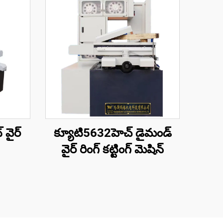
 వైర్
క్యూటి5632హెచ్ డైమండ్
వైర్ రింగ్ కట్టింగ్ మెషిన్