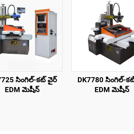
25 సింగిల్-కట్ వైర్
DK7780 సింగిల్-కట్
EDM మెషీన్
EDM మెషీన్