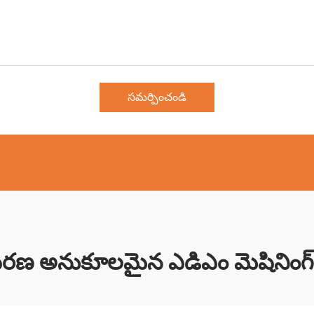
సమర్పించండి
రణ అనుకూలమైన ఎడిఎం మెషినింగ్ ప