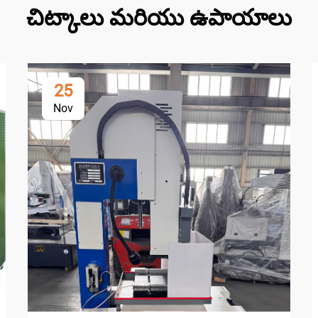
చిట్కాలు మరియు ఉపాయాలు
25
Nov