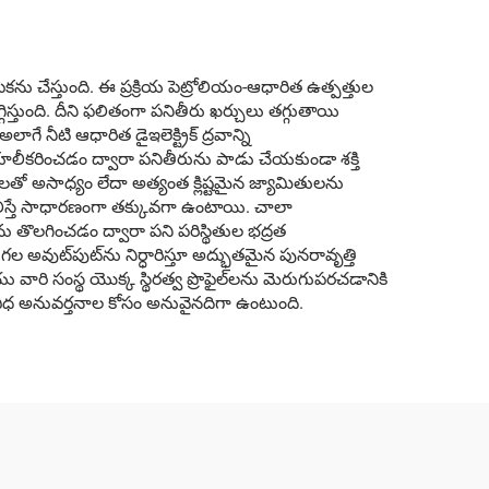
 చేస్తుంది. ఈ ప్రక్రియ పెట్రోలియం-ఆధారిత ఉత్పత్తుల
ుంది. దీని ఫలితంగా పనితీరు ఖర్చులు తగ్గుతాయి
లాగే నీటి ఆధారిత డైఇలెక్ట్రిక్ ద్రవాన్ని
లీకరించడం ద్వారా పనితీరును పాడు చేయకుండా శక్తి
తో అసాధ్యం లేదా అత్యంత క్లిష్టమైన జ్యామితులను
ోలిస్తే సాధారణంగా తక్కువగా ఉంటాయి. చాలా
తొలగించడం ద్వారా పని పరిస్థితుల భద్రత
ల అవుట్‌పుట్‌ను నిర్ధారిస్తూ అద్భుతమైన పునరావృత్తి
ారి సంస్థ యొక్క స్థిరత్వ ప్రొఫైల్‌లను మెరుగుపరచడానికి
విధ అనువర్తనాల కోసం అనువైనదిగా ఉంటుంది.