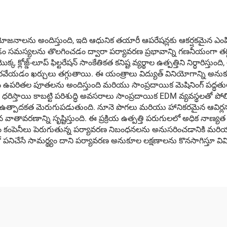
నాలను అందిస్తుంది, ఇది ఆధునిక తయారీ ఆపరేషన్లకు ఆకర్షకమైన ఎంపికను
స్యలను తొలగించడం ద్వారా పర్యావరణ ప్రభావాన్ని గణనీయంగా తగ్గిస్త
జ్డ్-లూప్ ఫిల్టరేషన్ సాంకేతికత కనిష్ట వ్యర్థాల ఉత్పత్తిని నిర్ధారిస్తుంది, అ
ేయడం ఖర్చులు తగ్గుతాయి. ఈ యంత్రాలు విద్యుత్ వినియోగాన్ని అనుకూ
న ఉపరితల పూతలను అందిస్తుంది మరియు సాంప్రదాయిక మెషినింగ్ పద్ధతుల
 ధరిస్తాయి కాబట్టి పరిశుద్ధి అవసరాలు సాంప్రదాయిక EDM వ్యవస్థలతో ప
ం ఉత్పాదకత మెరుగుపడుతుంది. నూనె పొగలు మరియు హానికరమైన ఆవిర్లను 
ాతావరణాన్ని సృష్టిస్తుంది. ఈ ప్రక్రియ ఉత్పత్తి పరుగులలో అధిక నాణ్యత గ
ావం కంపెనీలు పెరుగుతున్న పర్యావరణ నిబంధనలను అనుసరించడానికి మరియు వ
ిచేసే సామర్థ్యం దాని పర్యావరణ అనుకూల లక్షణాలను కొనసాగిస్తూ వి