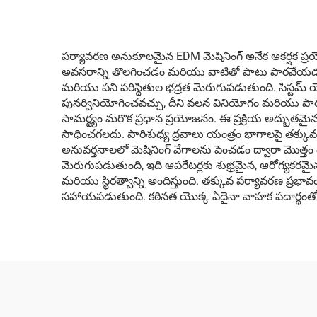
పర్యావరణ అనుకూలమైన EDM మెషినింగ్ అనేక ఆకర్షక ప్రయోజ
అవసరాన్ని తొలగించడం మరియు వాటితో పాటు పారవేయడం సమ
మరియు పని పరిస్థితుల భద్రత మెరుగుపడుతుంది. సిస్టమ్ యొక్క క్లో
పునర్వినియోగించవచ్చు, దీని వలన వినియోగం మరియు పారవ
సామర్థ్యం మరొక ప్రధాన ప్రయోజనం. ఈ ప్రక్రియ అద్భుతమై
సాధించగలదు. పారిశుధ్య ద్రవాలు యంత్రం భాగాలపై తక్కువ
అనువర్తనాలలో మెషినింగ్ వేగాలను పెంచడం ద్వారా మొత్త
మెరుగుపడుతుంది, ఇది ఆపరేటర్లకు శుభ్రమైన, ఆరోగ్యకరమైన వ
మరియు స్థిరత్వాన్ని అందిస్తుంది. తక్కువ పర్యావరణ ప్రభ
సహాయపడుతుంది. కఠినత యొక్క ఏదైనా వాహక పదార్థంతో పన