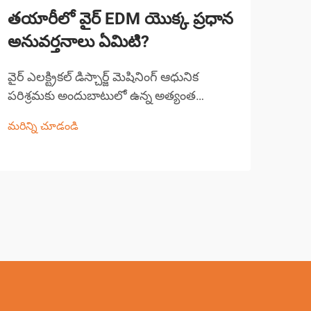
తయారీలో వైర్ EDM యొక్క ప్రధాన
వైర
అనువర్తనాలు ఏమిటి?
ఏయే
వైర్ ఎలక్ట్రికల్ డిస్చార్జ్ మెషినింగ్ ఆధునిక
సంక్
పరిశ్రమకు అందుబాటులో ఉన్న అత్యంత
డిజై
ఖచ్చితమైన మరియు బహుముఖ తయారీ
అంతట
మరిన్ని చూడండి
మరిన్
ప్రక్రియలలో ఒకటి. ఈ అధునాతన మెషినింగ్
యంత్ర
సాంకేతికత పలుచని వైర్ ఎలక్ట్రోడ్ మరియు పని
అధునా
ముక్క మధ్య ఎలక్ట్రికల్ డిస్చార్జ్‌లను
వ్యవస
ఉపయోగిస్తుంది...