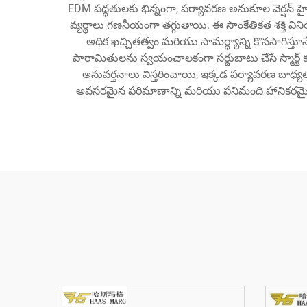
EDM పద్ధతులకు భిన్నంగా, పర్యావరణ అనుకూల వెర్షన్ హై
వ్యర్థాలు గణనీయంగా తగ్గుతాయి. ఈ సాంకేతికత శక్తి విన
అధిక ఖచ్చితత్వం మరియు సామర్థ్యాన్ని కొనసాగిస్త
పారామితులను స్వయంచాలకంగా సర్దుబాటు చేసే స్మార్ట్
అనువర్తనాలు విస్తరించాయి, ఇక్కడ పర్యావరణ బాధ్యత
అవసరమైన పరిమాణాన్ని మరియు పనిమంది హానికరమైన పదా