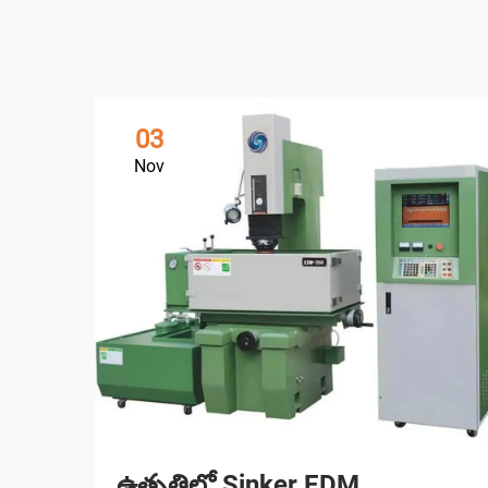
03
Nov
ఉత్పత్తిలో Sinker EDM