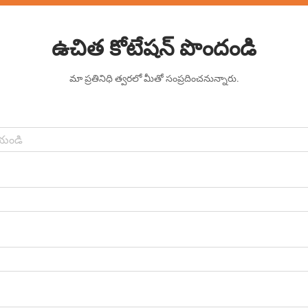
ఉచిత కోటేషన్ పొందండి
మా ప్రతినిధి త్వరలో మీతో సంప్రదించనున్నారు.