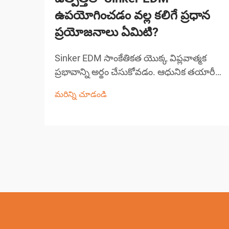
ఉపయోగించడం వల్ల కలిగే ప్రధాన
ప్రయోజనాలు ఏమిటి?
Sinker EDM సాంకేతికత యొక్క విప్లవాత్మక
ప్రభావాన్ని అర్థం చేసుకోవడం. ఆధునిక తయారీ
ఖచ్చితత్వం, సమర్థత మరియు సంక్లిష్టమైన
మరిన్ని చూడండి
మెషినింగ్ సవాళ్లకు కొత్త పరిష్కారాలను డిమాండ్
చేస్తుంది. Sinker EDM, రామ్ EDM లేదా
సాంప్రదాయిక EDM అని కూడా పిలుస్తారు, ఇది
ఒక గ్రౌ...