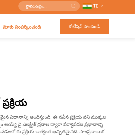
TE
కోటేషన్ పొందండి
మాకు సంపర్కించండి
్రక్రియ
న విధానాన్ని అందిస్తుంది. ఈ నవీన ప్రక్రియ పని ముక్కల
 అయ్యే డై ఎలక్ట్రిక్ ద్రవాల ద్వారా పర్యావరణ ప్రభావాన్ని
టించడంలో ఈ ప్రక్రియ అత్యంత ఖచ్చితమైనది. సాంప్రదాయిక