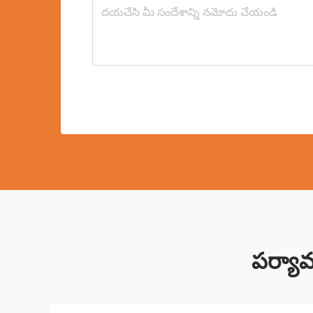
పర్యావ