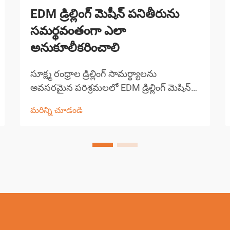
EDM డ్రిల్లింగ్ మెషీన్ పనితీరును
సమర్థవంతంగా ఎలా
అనుకూలీకరించాలి
సూక్ష్మ రంధ్రాల డ్రిల్లింగ్ సామర్థ్యాలను
అవసరమైన పరిశ్రమలలో EDM డ్రిల్లింగ్ మెషిన్
సాంకేతికత ఖచ్చితమైన తయారీని
మరిన్ని చూడండి
విప్లవీకరించింది. ఈ సంక్లిష్టమైన విద్యుత్ డిస్చార్జ్
మెషిన్లు 0.0... కంటే చిన్న రంధ్రాలను
సృష్టించడంలో అసమానమైన ఖచ్చితత్వాన్ని
అందిస్తాయి