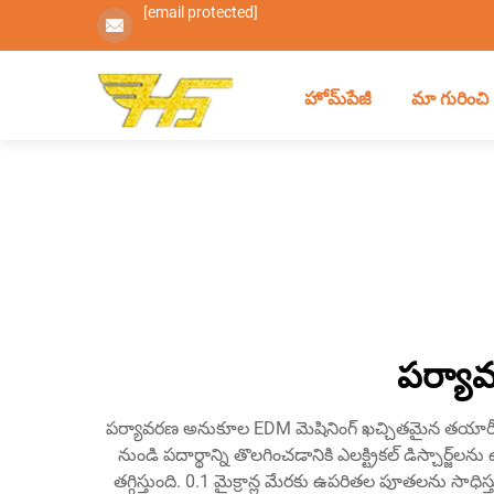
[email protected]
హోమ్‌పేజీ
మా గురించి
పర్యావ
పర్యావరణ అనుకూల EDM మెషినింగ్ ఖచ్చితమైన తయారీ సాంకే
నుండి పదార్థాన్ని తొలగించడానికి ఎలక్ట్రికల్ డిస్చార్జ్
తగ్గిస్తుంది. 0.1 మైక్రాన్ల మేరకు ఉపరితల పూతలను సా