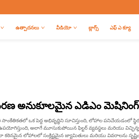
ఉత్పాదనలు
వీడియో
బ్లాగ్స్
ఎఫ్ ఎ క్యూ
రణ అనుకూలమైన ఎడిఎం మెషినింగ్ ప
తికతలో ఒక పెద్ద అభివృద్ధిని సూచిస్తుంది, లోహాల పనిచేయడంలో స్థిరమై
‌లను ఉపయోగిస్తుంది, అలాగే మూసుకుపోయిన ఫిల్టర్ వ్యవస్థలు మరియు విచ్ఛిన్నం
ధిస్తూ కఠినమైన లోహాలలో సంక్లిష్టమైన జ్యామితులు మరియు వివరాలను సృష్