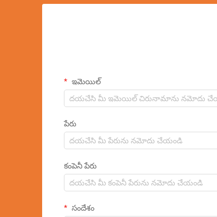
ఇమెయిల్
పేరు
కంపెనీ పేరు
సందేశం