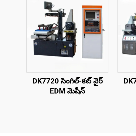
DK7720 సింగిల్-కట్ వైర్
DK77
EDM మెషీన్