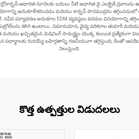
డ్రోకార్బన్-ఆధారిత నూనెలకు బదులు నీటి ఆధారిత డై ఎలక్ట్రిక్ ద్రవాలన
ియోగాన్ని అనుకూలీకరించడం మరియు కార్బన్ పాదముద్రను తగ్గించడంలో అభివ
ూనే. నవీన పర్యావరణ అనుకూల EDM వ్యవస్థలు వనరుల వినియోగాన్ని తగ్గి
 కంట్రోల్‌లను కలిగి ఉంటాయి. విమానయాన, వైద్య పరికరాల తయారీ మరియు
 మరియు ఖచ్చితమైన మెషినింగ్ సామర్థ్యం యొక్క కలయిక ప్రత్యేకంగా విలువ
ర్థాలకు గురయ్యే బహిర్గతాన్ని గణనీయంగా తగ్గిస్తుంది, దీంతో ఆపరేటర
నిలుస్తుంది.
కొత్త ఉత్పత్తుల విడుదలలు