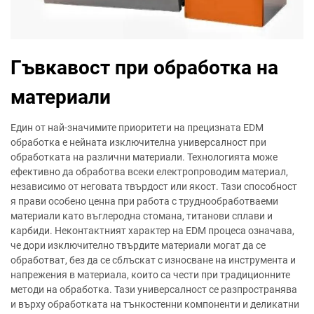
Гъвкавост при обработка на
материали
Един от най-значимите приоритети на прецизната EDM
обработка е нейната изключителна универсалност при
обработката на различни материали. Технологията може
ефективно да обработва всеки електропроводим материал,
независимо от неговата твърдост или якост. Тази способност
я прави особено ценна при работа с труднообработваеми
материали като въглеродна стомана, титанови сплави и
карбиди. Неконтактният характер на EDM процеса означава,
че дори изключително твърдите материали могат да се
обработват, без да се сблъскат с износване на инструмента и
напрежения в материала, които са чести при традиционните
методи на обработка. Тази универсалност се разпространява
и върху обработката на тънкостенни компоненти и деликатни