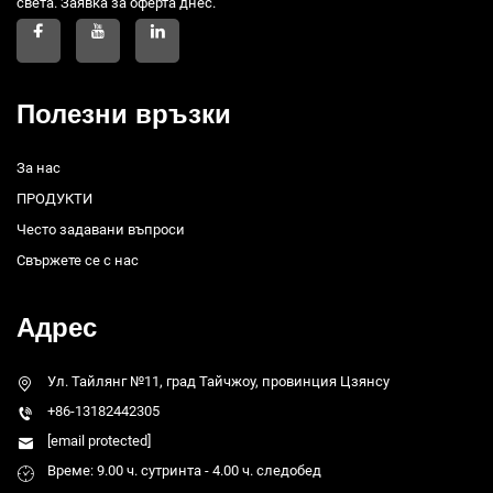
света. Заявка за оферта днес.
Полезни връзки
За нас
ПРОДУКТИ
Често задавани въпроси
Свържете се с нас
Адрес
Ул. Тайлянг №11, град Тайчжоу, провинция Цзянсу
+86-13182442305
[email protected]
Време: 9.00 ч. сутринта - 4.00 ч. следобед