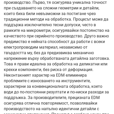
производство. Първо, тя осигурява уникална точност
при създаването на сложни геометрии и детайли,
които биха били невъзможни за постигане чрез
традиционни методи на обработка. Процесът може да
поддържа изключително тесни допуски, често в
рамките на микрометри, осигурявайки постоянство на
качеството при серийното производство. Друго важно
предимство е нейната способност да работи с всеки
електропроводим материал, независимо от
твърдостта му, без да предизвиква механично
напрежение върху обработваната детайлна заготовка.
Това я прави идеална за обработка на деликатни или
крехки компоненти, без риска от деформация.
Неконтакният характер на EDM елиминира
проблемите с износването на инструментите,
характерни за конвенционалната обработка, което
води до по-постоянни резултати и по-ниски разходи за
поддръжка. За производителите, прецизната EDM
осигурява отлична повторяемост, позволявайки
производството на напълно идентични детайли с