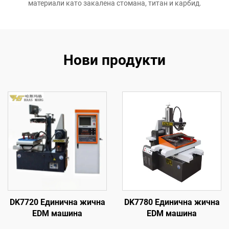
материали като закалена стомана, титан и карбид.
Нови продукти
DK7720 Единична жична
DK7780 Единична жична
EDM машина
EDM машина