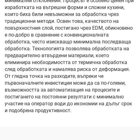
минимални отклонения. Процесът е особено ценен при
изработката на вътрешни форми и сложни кухини,
които биха били невъзможни за обработка чрез
традиционни методи. Освен това, качеството на
повърхностния слой, постигано чрез EDM, обикновено
е по-добро в сравнение с конвенционалната
обработка, често изискващо минимална последваща
обработка. Технологията позволява обработката на
предварително втвърдени материали, което
елиминира необходимостта от термична обработка
след обработката и намалява риска от деформация.
От гледна точка на разходите, въпреки че
първоначалните инвестиции може да са по-големи,
възможността за автоматизация на процесите и
постигането на постоянни резултати с минимално
участие на оператор води до икономии на дълъг срок
и подобрена продуктивност.