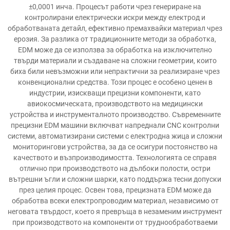
±0,0001 инча. Процесът работи чрез генериране на
контролирани електрически искри между електрод и
обработваната детайл, ефективно премахвайки материал чрез
ерозия. За разлика от традиционните методи за обработка,
EDM може да се използва за обработка на изключително
твърди материали и създаване на сложни геометрии, които
биха били невъзможни или непрактични за реализиране чрез
конвенционални средства. Този процес е особено ценен в
индустрии, изискващи прецизни компоненти, като
авиокосмическата, производството на медицински
устройства и инструменталното производство. Съвременните
прецизни EDM машини включват напреднали CNC контролни
системи, автоматизирани системи с електродна жица и сложни
мониторингови устройства, за да се осигури постоянство на
качеството и възпроизводимостта. Технологията се справя
отлично при производството на дълбоки полости, остри
вътрешни ъгли и сложни шарки, като поддържа тесни допуски
през целия процес. Освен това, прецизната EDM може да
обработва всеки електропроводим материал, независимо от
неговата твърдост, което я превръща в незаменим инструмент
при производството на компоненти от труднообработваеми