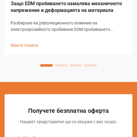
Защо EDM пробиването намалява механичното
напрежение и деформацията на материала
Разбиране на революционното влияние на
електроерозийното пробиване EDM пробиването
представлява едно от най-значимите постижения в
съвременната производствена технология. Този сложен
Вижте повече
процес на обработка е променил начина, по който
индустриите подхождат към предварителни...
Получете безплатна оферта
Нашият представител ще се свърже с вас скоро.