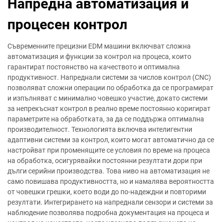
Напредна автоматизация и
процесен контрол
Съвременните прецизни EDM машини включват сложна
автоматизация и функции за контрол на процеса, които
гарантират постоянство на качеството и оптимална
продуктивност. Напреднали системи за числов контрол (CNC)
позволяват сложни операции по обработка да се програмират
и изпълняват с минимално човешко участие, докато системи
за непрекъснат контрол в реално време постоянно коригират
параметрите на обработката, за да се поддържа оптимална
производителност. Технологията включва интелигентни
адаптивни системи за контрол, които могат автоматично да се
настройват при променящите се условия по време на процеса
на обработка, осигурявайки постоянни резултати дори при
дълги серийни производства. Това ниво на автоматизация не
само повишава продуктивността, но и намалява вероятността
от човешки грешки, което води до по-надеждни и повторими
резултати. Интегрирането на напреднали сензори и системи за
наблюдение позволява подробна документация на процеса и