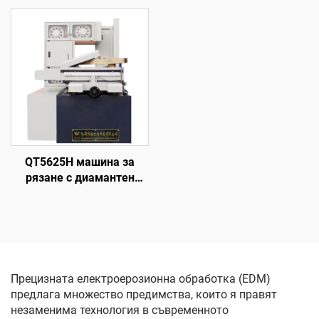
QT5625H машина за
рязане с диамантен
волфрамов електрод
Прецизната електроерозионна обработка (EDM)
предлага множество предимства, които я правят
незаменима технология в съвременното