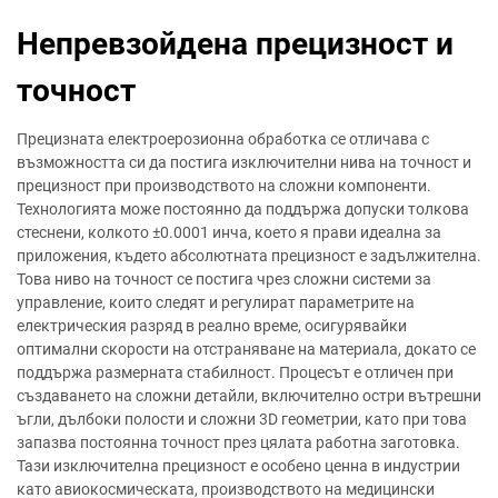
Непревзойдена прецизност и
точност
Прецизната електроерозионна обработка се отличава с
възможността си да постига изключителни нива на точност и
прецизност при производството на сложни компоненти.
Технологията може постоянно да поддържа допуски толкова
стеснени, колкото ±0.0001 инча, което я прави идеална за
приложения, където абсолютната прецизност е задължителна.
Това ниво на точност се постига чрез сложни системи за
управление, които следят и регулират параметрите на
електрическия разряд в реално време, осигурявайки
оптимални скорости на отстраняване на материала, докато се
поддържа размерната стабилност. Процесът е отличен при
създаването на сложни детайли, включително остри вътрешни
ъгли, дълбоки полости и сложни 3D геометрии, като при това
запазва постоянна точност през цялата работна заготовка.
Тази изключителна прецизност е особено ценна в индустрии
като авиокосмическата, производството на медицински