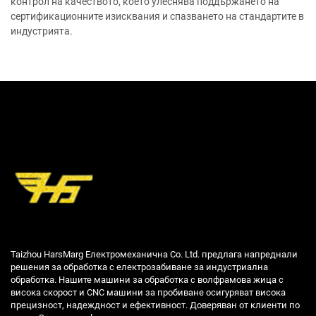
контрол на качеството, което улеснява поддържането на
сертификационните изисквания и спазването на стандартите в
индустрията.
Taizhou HarsMarg Електромеханична Co. Ltd. предлага напреднали
решения за обработка с електрозабиване за индустриална
обработка. Нашите машини за обработка с волфрамова жица с
висока скорост и CNC машини за пробиване осигуряват висока
прецизност, надеждност и ефективност. Доверяван от клиенти по