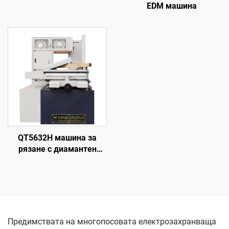
EDM машина
QT5632H машина за
рязане с диамантен
волфрамов електрод
Предимствата на многопосовата електрозахранваща