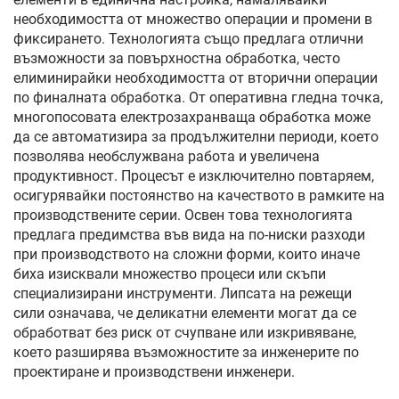
необходимостта от множество операции и промени в
фиксирането. Технологията също предлага отлични
възможности за повърхностна обработка, често
елиминирайки необходимостта от вторични операции
по финалната обработка. От оперативна гледна точка,
многопосовата електрозахранваща обработка може
да се автоматизира за продължителни периоди, което
позволява необслужвана работа и увеличена
продуктивност. Процесът е изключително повтаряем,
осигурявайки постоянство на качеството в рамките на
производствените серии. Освен това технологията
предлага предимства във вида на по-ниски разходи
при производството на сложни форми, които иначе
биха изисквали множество процеси или скъпи
специализирани инструменти. Липсата на режещи
сили означава, че деликатни елементи могат да се
обработват без риск от счупване или изкривяване,
което разширява възможностите за инженерите по
проектиране и производствени инженери.