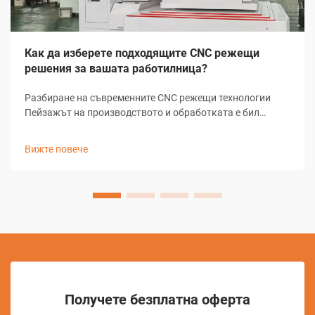
Как да изберете подходящите CNC режещи
решения за вашата работилница?
Разбиране на съвременните CNC режещи технологии
Пейзажът на производството и обработката е бил
революционизиран от CNC режещи решения, които
трансформират начина, по който цеховете подхождат
Вижте повече
към задачите за прецизно рязане. Тези сложни системи
комбинират компютърно-...
Получете безплатна оферта