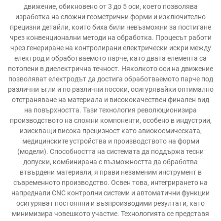
движение, обикновено от 3 до 5 оси, което позволява
изработка на сложни геометрични форми и изключително
прецизни детайли, които биха били невъзможни за постигане
чрез конвенционални методи на обработка. Процесът работи
чрез генериране на контролирани електрически искри между
електрод и обработваемото парче, като двата елемента са
потопени в диелектрична течност. Няколкото оси на движение
позволяват електродът да достига обработваемото парче под
различни ъгли и по различни посоки, осигурявайки оптимално
отстраняване на материала и висококачествен финален вид
на повърхността. Тази технология революционизира
производството на сложни компоненти, особено в индустрии,
изискващи висока прецизност като авиокосмическата,
медицинските устройства и производството на форми
(модели). Способността на системата да поддържа тесни
допуски, комбинирана с възможността да обработва
втвърдени материали, я прави незаменим инструмент в
съвременното производство. Освен това, интегрирането на
напреднали CNC контролни системи и автоматични функции
осигуряват постоянни и възпроизводими резултати, като
минимизира човешкото участие. Технологията се представя