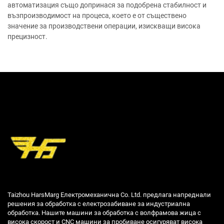
автоматизация също допринася за подобрена стабилност и
възпроизводимост на процеса, което е от съществено
значение за производствени операции, изискващи висока
прецизност.
Taizhou HarsMarg Електромеханична Co. Ltd. предлага напреднали
решения за обработка с електрозабиване за индустриална
обработка. Нашите машини за обработка с волфрамова жица с
висока скорост и CNC машини за пробиване осигуряват висока