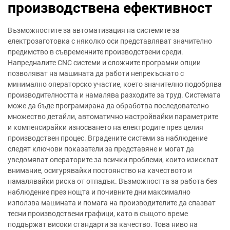
производствена ефективност
Възможностите за автоматизация на системите за
електрозаготовка с няколко оси представляват значително
предимство в съвременните производствени среди.
Напредналите CNC системи и сложните програмни опции
позволяват на машината да работи непрекъснато с
минимално операторско участие, което значително подобрява
производителността и намалява разходите за труд. Системата
може да бъде програмирана да обработва последователно
множество детайли, автоматично настройвайки параметрите
и компенсирайки износването на електродите през целия
производствен процес. Вградените системи за наблюдение
следят ключови показатели за представяне и могат да
уведомяват операторите за всички проблеми, които изискват
внимание, осигурявайки постоянство на качеството и
намалявайки риска от отпадък. Възможността за работа без
наблюдение през нощта и почивните дни максимално
използва машината и помага на производителите да спазват
тесни производствени графици, като в същото време
поддържат високи стандарти за качество. Това ниво на