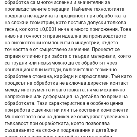
обработка са многочисленни и значителни за
производствените операции. Най-вече технологията
предлага ненадмината прецизност при обработката
на сложни геометрии, като постига допуски толкова
тесни, колкото ±0,0001 инча в много приложения. Това
ниво на точност я прави идеална за производството
на високоточни компоненти в индустрии, където
точността е от съществено значение. Процесът се
справя отлично при работа с твърди материали, които
са трудни или невъзможно да се обработят чрез
конвенционални методи, включително термично
обработена стомана, карбиди и свръхсплави. Тъй като
процесът на обработка не включва директен контакт
между инструмента и заготовката, няма механично
напрежение или деформация на детайла по време на
обработката. Тази характеристика е особено ценна
при работа с деликатни или тънкостенни компоненти.
Множеството оси на движение осигуряват увеличена
гъвкавост при обработката, което позволява
създаването на сложни подрязвания и детайлни
елементи в единична настройка, намалявайки