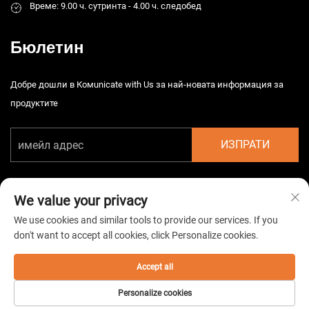
Време: 9.00 ч. сутринта - 4.00 ч. следобед
Бюлетин
Добре дошли в Комunicate with Us за най-новата информация за
продуктите
ИЗПРАТИ
We value your privacy
We use cookies and similar tools to provide our services. If you
don't want to accept all cookies, click Personalize cookies.
Автоматично право © 2026 Китайска Taizhou HarsMarg
Електромеханична Co. Ltd. Всички права запазени. -
Политика за
поверителност
Accept all
Personalize cookies