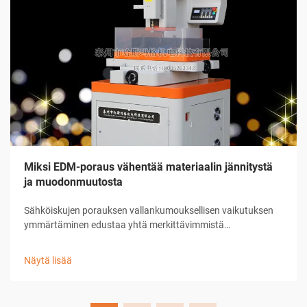
Miksi EDM-poraus vähentää materiaalin jännitystä
ja muodonmuutosta
Sähköiskujen porauksen vallankumouksellisen vaikutuksen
ymmärtäminen edustaa yhtä merkittävimmistä
edistysaskelista nykyaikaisessa valmistustekniikassa. Tämä
kehittynyt koneenpuristusprosessi on muuttanut tapaa, jolla
Näytä lisää
teollisuudet suhtautuvat esimerkiksi ennen ...