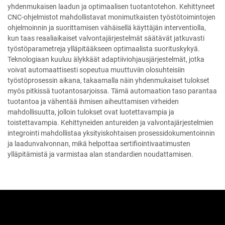
yhdenmukaisen laadun ja optimaalisen tuotantotehon. Kehittyneet
CNC-ohjelmistot mahdollistavat monimutkaisten työstötoimintojen
ohjelmoinnin ja suorittamisen vähäisellä käyttäjän interventiolla,
kun taas reaaliaikaiset valvontajärjestelmät säätävät jatkuvasti
työstöparametreja ylläpitääkseen optimaalista suorituskykyä.
Teknologiaan kuuluu älykkäät adaptiiviohjausjärjestelmät, jotka
voivat automaattisesti sopeutua muuttuviin olosuhteisiin
työstöprosessin aikana, takaamalla näin yhdenmukaiset tulokset
myös pitkissä tuotantosarjoissa. Tämä automaation taso parantaa
tuotantoa ja vähentää ihmisen aiheuttamisen virheiden
mahdollisuutta, jolloin tulokset ovat luotettavampia ja
toistettavampia. Kehittyneiden antureiden ja valvontajärjestelmien
integrointi mahdollistaa yksityiskohtaisen prosessidokumentoinnin
ja laadunvalvonnan, mikä helpottaa sertifiointivaatimusten
ylläpitämistä ja varmistaa alan standardien noudattamisen.