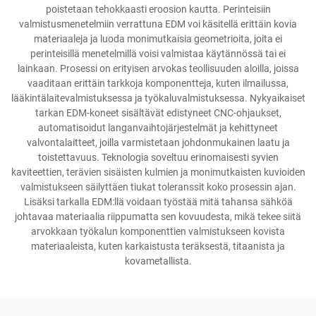
poistetaan tehokkaasti eroosion kautta. Perinteisiin
valmistusmenetelmiin verrattuna EDM voi käsitellä erittäin kovia
materiaaleja ja luoda monimutkaisia geometrioita, joita ei
perinteisillä menetelmillä voisi valmistaa käytännössä tai ei
lainkaan. Prosessi on erityisen arvokas teollisuuden aloilla, joissa
vaaditaan erittäin tarkkoja komponentteja, kuten ilmailussa,
lääkintälaitevalmistuksessa ja työkaluvalmistuksessa. Nykyaikaiset
tarkan EDM-koneet sisältävät edistyneet CNC-ohjaukset,
automatisoidut langanvaihtojärjestelmät ja kehittyneet
valvontalaitteet, joilla varmistetaan johdonmukainen laatu ja
toistettavuus. Teknologia soveltuu erinomaisesti syvien
kaviteettien, terävien sisäisten kulmien ja monimutkaisten kuvioiden
valmistukseen säilyttäen tiukat toleranssit koko prosessin ajan.
Lisäksi tarkalla EDM:llä voidaan työstää mitä tahansa sähköä
johtavaa materiaalia riippumatta sen kovuudesta, mikä tekee siitä
arvokkaan työkalun komponenttien valmistukseen kovista
materiaaleista, kuten karkaistusta teräksestä, titaanista ja
kovametallista.