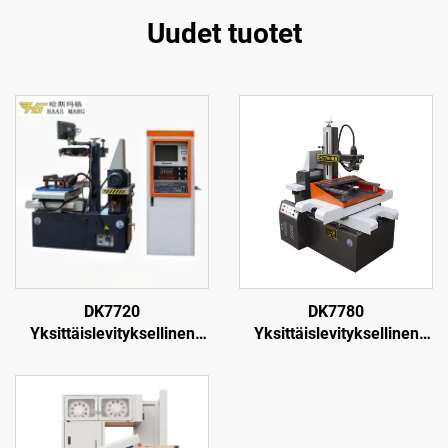
Uudet tuotet
DK7720
DK7780
Yksittäislevityksellinen
Yksittäislevityksellinen
langanpuristuskone
langanpuristuskone