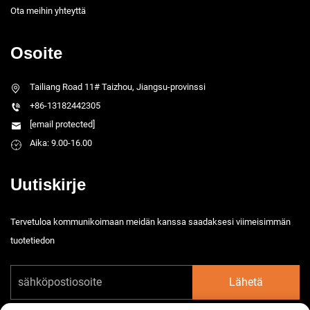
Ota meihin yhteyttä
Osoite
Tailiang Road 11# Taizhou, Jiangsu-provinssi
+86-13182442305
[email protected]
Aika: 9.00-16.00
Uutiskirje
Tervetuloa kommunikoimaan meidän kanssa saadaksesi viimeisimmän
tuotetiedon
Lähetä