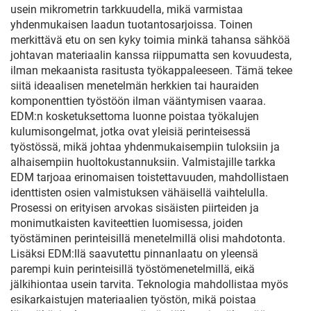
usein mikrometrin tarkkuudella, mikä varmistaa
yhdenmukaisen laadun tuotantosarjoissa. Toinen
merkittävä etu on sen kyky toimia minkä tahansa sähköä
johtavan materiaalin kanssa riippumatta sen kovuudesta,
ilman mekaanista rasitusta työkappaleeseen. Tämä tekee
siitä ideaalisen menetelmän herkkien tai hauraiden
komponenttien työstöön ilman vääntymisen vaaraa.
EDM:n kosketuksettoma luonne poistaa työkalujen
kulumisongelmat, jotka ovat yleisiä perinteisessä
työstössä, mikä johtaa yhdenmukaisempiin tuloksiin ja
alhaisempiin huoltokustannuksiin. Valmistajille tarkka
EDM tarjoaa erinomaisen toistettavuuden, mahdollistaen
identtisten osien valmistuksen vähäisellä vaihtelulla.
Prosessi on erityisen arvokas sisäisten piirteiden ja
monimutkaisten kaviteettien luomisessa, joiden
työstäminen perinteisillä menetelmillä olisi mahdotonta.
Lisäksi EDM:llä saavutettu pinnanlaatu on yleensä
parempi kuin perinteisillä työstömenetelmillä, eikä
jälkihiontaa usein tarvita. Teknologia mahdollistaa myös
esikarkaistujen materiaalien työstön, mikä poistaa