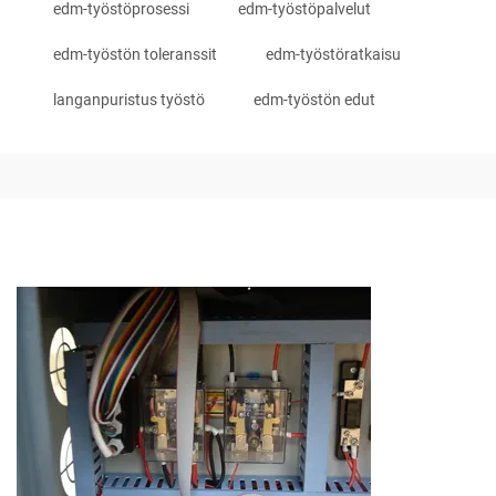
edm-työstöprosessi
edm-työstöpalvelut
edm-työstön toleranssit
edm-työstöratkaisu
langanpuristus työstö
edm-työstön edut