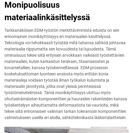
Monipuolisuus
materiaalinkäsittelyssä
Tarkkanäköisen EDM-työstön merkittävimmistä eduista on sen
erinomainen monikäyttöisyys eri materiaalien käsittelyssä.
Teknologia voi tehokkaasti työstää mitä tahansa sähköä johtavaa
materiaalia riippumatta sen kovuudesta tai lujuudesta. Tämä
ominaisuus tekee siitä erityisen arvokkaan vaikeasti työstettävien
materiaalien, kuten karkaistun teräksen, titaaniseosten ja
kovametallien, kanssa työskenneltäessä. EDM-prosessin
kosketuksettoman luonteen ansiosta myös erittäin kovia
materiaaleja voidaan työstää ilman työkalun kulumista ja
materiaalin jännitystä, jotka ovat yleisiä perinteisissä
työstömenetelmissä. Tämä monikäyttöisyys ulottuu myös
ohutseinämäisten komponenttien ja hauraiden rakenteiden kanssa
työskentelyyn aiheuttamatta deformaatiota tai vaurioita, mikä
tekee siitä erinomaisen valinnan tarkan toleranssin komponenttien
valmistukseen useilla eri aloilla, sähkötekniikasta lääkintälaitteisiin.