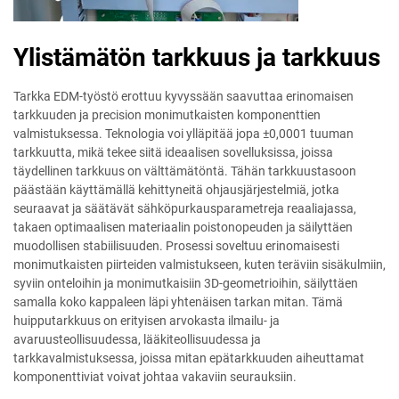
Ylistämätön tarkkuus ja tarkkuus
Tarkka EDM-työstö erottuu kyvyssään saavuttaa erinomaisen
tarkkuuden ja precision monimutkaisten komponenttien
valmistuksessa. Teknologia voi ylläpitää jopa ±0,0001 tuuman
tarkkuutta, mikä tekee siitä ideaalisen sovelluksissa, joissa
täydellinen tarkkuus on välttämätöntä. Tähän tarkkuustasoon
päästään käyttämällä kehittyneitä ohjausjärjestelmiä, jotka
seuraavat ja säätävät sähköpurkausparametreja reaaliajassa,
takaen optimaalisen materiaalin poistonopeuden ja säilyttäen
muodollisen stabiilisuuden. Prosessi soveltuu erinomaisesti
monimutkaisten piirteiden valmistukseen, kuten teräviin sisäkulmiin,
syviin onteloihin ja monimutkaisiin 3D-geometrioihin, säilyttäen
samalla koko kappaleen läpi yhtenäisen tarkan mitan. Tämä
huipputarkkuus on erityisen arvokasta ilmailu- ja
avaruusteollisuudessa, lääkiteollisuudessa ja
tarkkavalmistuksessa, joissa mitan epätarkkuuden aiheuttamat
komponenttiviat voivat johtaa vakaviin seurauksiin.