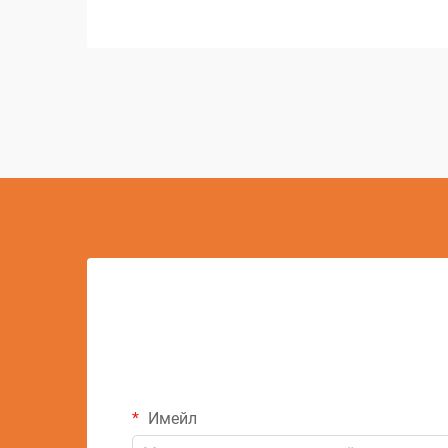
задачи по машинна обработка. Sinker
EDM, известно още като рам EDM или
конвенционално EDM, се превърна в
важен елемент...
Имейл