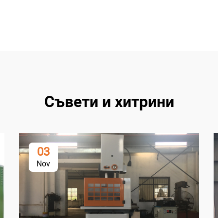
Съвети и хитрини
03
Nov