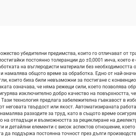
жество убедителни предимства, които го отличават от тр
постигайки постоянно толеранции до ±0,0001 инча, което е
аботката на въглеродисти материали без необходимостта о
и намалява общото време за обработка. Едно от най-знач
гли, които биха били невъзможни за постигане с конвенци
ката означава, че няма режещи сили, което позволява об
игурява изключително добро качество на повърхността, ч
Тази технология предлага забележителна гъвкавост в избо
от неговата твърдост или якост. Автоматизираната работ
намалява разходите за труд, като в същото време осигуря
на отпадъци и възможността за рециклиране на диелектр
и и детайлни елементи с висок аспектов отношение, което
та да поддържа постоянна точност през дълги производст