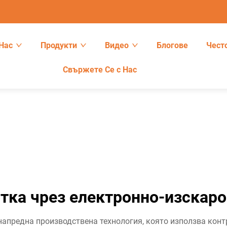
Нас
Продукти
Видео
Блогове
Чест
Свържете Се с Нас
отка чрез електронно-изскар
напредна производствена технология, която използва конт