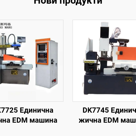
Нови продукти
7725 Единична
DK7745 Едини
чна EDM машина
жична EDM маш