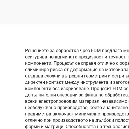
Решението за обработка чрез EDM предлага мно
осигурява ненадмината прецизност и точност, 
компоненти. Процесът се справя отлично с обр
елиминира риска от деформация на материала 
създава сложни вътрешни геометрии и остри ъ
директен контакт между инструмента и заготов
компоненти без изкривяване. Процесът EDM ос
допълнителни операции за финална обработка. 
всеки електропроводим материал, независимо 
необслужвано производство, което значително 
предимства включват минимално производство 
отлично при производството на дълбоки полост
форми и матрици. Способността на технология