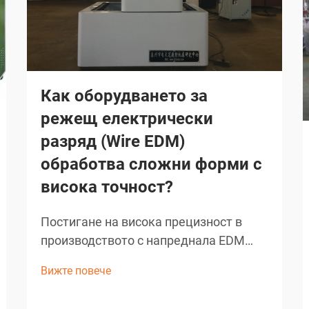
Как оборудването за
режещ електрически
разряд (Wire EDM)
обработва сложни форми с
висока точност?
Постигане на висока прецизност в
производството с напреднала EDM
технология. Жичното
Вижте повече
електроерозионно машинно
обработване (EDM) представлява