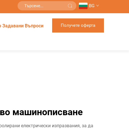
BG
Получете оферта
о Задавани Въпроси
ово машинописване
ролирани електрически изпразвания, за да