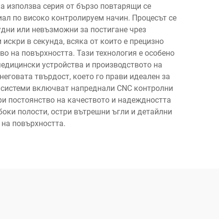
а използва серия от бързо повтарящи се
иал по високо контролируем начин. Процесът се
удни или невъзможни за постигане чрез
искри в секунда, всяка от които е прецизно
во на повърхността. Тази технология е особено
медицински устройства и производството на
еговата твърдост, което го прави идеален за
M системи включват напреднали CNC контролни
ри постоянство на качеството и надеждността
оки полости, остри вътрешни ъгли и детайлни
 на повърхността.