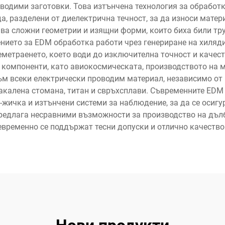
водими заготовки. Това изтънчена технология за обработк
, разделени от диелектрична течност, за да износи матер
ава сложни геометрии и изящни форми, които биха били тр
ието за EDM обработка работи чрез генериране на хиляди 
метраенето, което води до изключителна точност и качест
 компоненти, като авиокосмическата, производството на 
ъм всеки електрически проводим материал, независимо от н
акалена стомана, титан и свръхсплави. Съвременните ED
-жичка и изтънчени системи за наблюдение, за да се осигу
предлага несравними възможности за производство на дълб
временно се поддържат тесни допуски и отлично качество