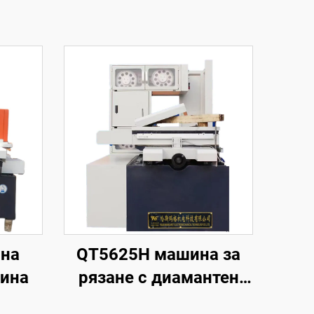
чна
QT5625H машина за
ина
рязане с диамантен
волфрамов електрод