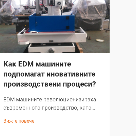
Как EDM машините
В 
подпомагат иновативните
ра
производствени процеси?
ел
об
EDM машините революционизираха
ла
съвременното производство, като
осигуриха прецизно рязане и
Съв
Вижте повече
оформяне на сложни геометрии, които
разч
биха били невъзможни с
ряза