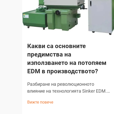
Какви са основните
предимства на
използването на потопяем
EDM в производството?
Разбиране на революционното
влияние на технологията Sinker EDM.
Съвременното производство изисква
Вижте повече
прецизност, ефективност и
иновативни решения за сложни