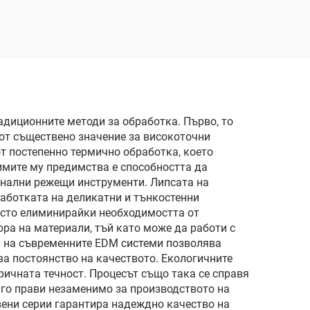
адиционните методи за обработка. Първо, то
 от съществено значение за високоточни
т постепенно термично обработка, което
имите му предимства е способността да
онални режещи инструменти. Липсата на
работката на деликатни и тънкостенни
есто елиминирайки необходимостта от
ра на материали, тъй като може да работи с
а на съвременните EDM системи позволява
ва постоянство на качеството. Екологичните
ичната течност. Процесът също така се справя
 го прави незаменимо за производството на
вени серии гарантира надеждно качество на