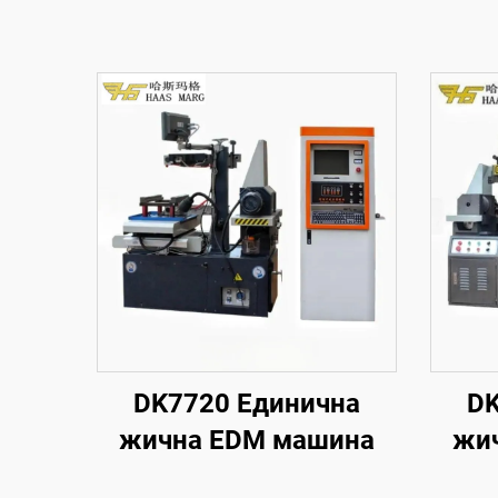
DK7720 Единична
DK
жична EDM машина
жи