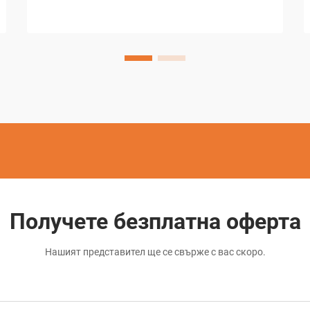
основен елемент в съвременното
прецизно производство и предлага
безпрецедентни възможности за
създаване на сложни форми и
детайли...
Получете безплатна оферта
Нашият представител ще се свърже с вас скоро.