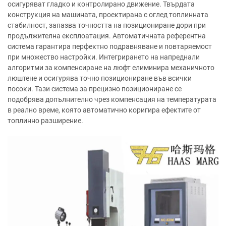
осигуряват гладко и контролирано движение. Твърдата
конструкция на машината, проектирана с оглед топлинната
стабилност, запазва точността на позициониране дори при
продължителна експлоатация. Автоматичната референтна
система гарантира перфектно подравняване и повтаряемост
при множество настройки. Интегрирането на напреднали
алгоритми за компенсиране на люфт елиминира механичното
люштене и осигурява точно позициониране във всички
посоки. Тази система за прецизно позициониране се
подобрява допълнително чрез компенсация на температурата
в реално време, която автоматично коригира ефектите от
топлинно разширение.