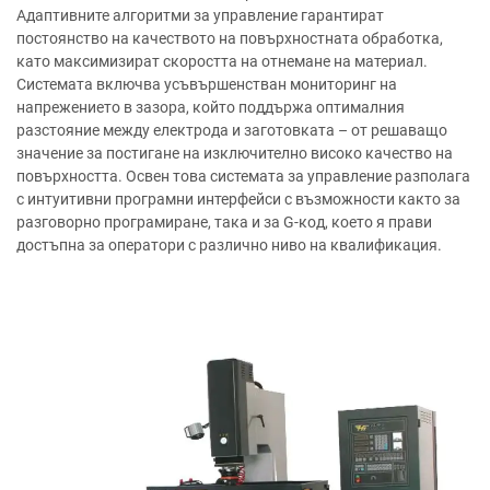
Адаптивните алгоритми за управление гарантират
постоянство на качеството на повърхностната обработка,
като максимизират скоростта на отнемане на материал.
Системата включва усъвършенстван мониторинг на
напрежението в зазора, който поддържа оптималния
разстояние между електродa и заготовката – от решаващо
значение за постигане на изключително високо качество на
повърхността. Освен това системата за управление разполага
с интуитивни програмни интерфейси с възможности както за
разговорно програмиране, така и за G-код, което я прави
достъпна за оператори с различно ниво на квалификация.