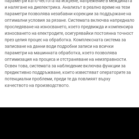
параметри като честота на искрене, напрежение в междината
и налягане на диелектрика. Анализът в реално време на тези
параметри позволява незабавни корекции за поддържане на
оптимални условия за рязане. Системата включва напреднало
проследяване на износването, което предвижда и компенсира
износването на електродите, осигурявайки постоянна точност
през целия процес на обработка. Комплексната система за
записване на данни води подробни записи на всички
параметри на машинната обработка, което позволява
оптимизация на процеса и отстраняване на неизправности.
Освен това, системата за наблюдение включва функции за
предиктивно поддръжване, които известяват операторите за
потенциални проблеми, преди те да повлияят върху
качеството на производството.