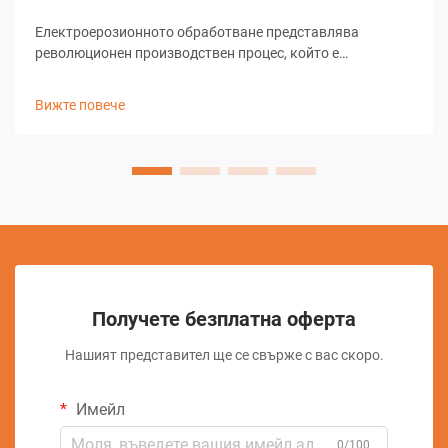
Електроерозионното обработване представлява
революционен производствен процес, който е
преобразил прецизната металообработка в множество
индустрии. Тази напреднала техника използва
Вижте повече
контролирани електрически разряди за отстраняване на
материал от проводими...
Получете безплатна оферта
Нашият представител ще се свърже с вас скоро.
Имейл
0/100