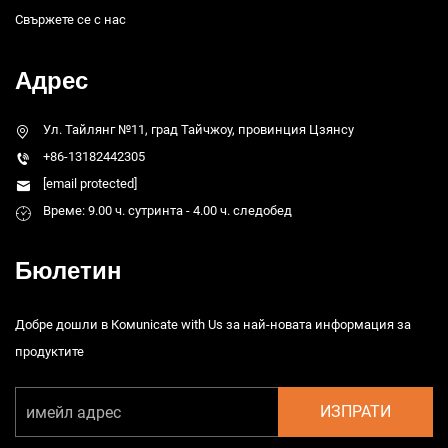
Свържете се с нас
Адрес
Ул. Тайлянг №11, град Тайчжоу, провинция Цзянсу
+86-13182442305
[email protected]
Време: 9.00 ч. сутринта - 4.00 ч. следобед
Бюлетин
Добре дошли в Комunicate with Us за най-новата информация за
продуктите
ИЗПРАТИ