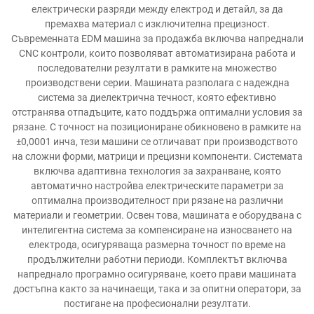
електрически разряди между електрод и детайл, за да
премахва материал с изключителна прецизност.
Съвременната EDM машина за продажба включва напреднали
CNC контроли, които позволяват автоматизирана работа и
последователни резултати в рамките на множество
производствени серии. Машината разполага с надеждна
система за диелектрична течност, която ефективно
отстранява отпадъците, като поддържа оптимални условия за
рязане. С точност на позициониране обикновено в рамките на
±0,0001 инча, тези машини се отличават при производството
на сложни форми, матрици и прецизни компоненти. Системата
включва адаптивна технология за захранване, която
автоматично настройва електрическите параметри за
оптимална производителност при рязане на различни
материали и геометрии. Освен това, машината е оборудвана с
интелигентна система за компенсиране на износването на
електрода, осигуряваща размерна точност по време на
продължителни работни периоди. Комплектът включва
напреднало програмно осигуряване, което прави машината
достъпна както за начинаещи, така и за опитни оператори, за
постигане на професионални резултати.