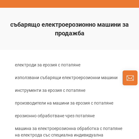
събарящо електроерозионно машини за
продажба
електроди за ерозия с потапяне
използвани събарящи електроерозионни машини
инструменти за ерозия с потапяне
производители на машини за ерозия с потапяне
ерозионно обработване чрез потапяне
машина за електроерозионна обработка с потапяне
на електрода със специална индивидуална