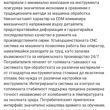
материали с минимално износване на инструмента
осигурява значителни икономии в сравнение с
традиционните методи за машинна обработка.
Неконтактният характер на EDM елиминира
механичното напрежение върху детайлите,
предотвратявайки деформация и гарантирайки
последователно качество в рамките на
производствените серии. Усъвършенстваната CNC
система на машината позволява работа без оператор,
намалявайки разходите за труд, като запазва
възможността за непрекъснато производство 24/7.
Потребителите печелят от голямата гъвкавост на
системата при обработката на различни материали —
от стандартна инструментална стомана до екзотични
сплави, без нужда от различни настройки на
инструменти. Интегрираната система за контрол на
топлинната стабилност поддържа прецизна размерна
точност независимо от колебанията в температурата
на околната среда. Потребителският приятелски
интерфейс значително намалява времето за обучение,