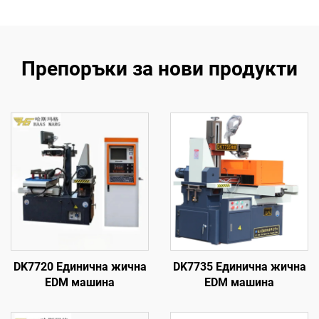
Препоръки за нови продукти
DK7720 Единична жична
DK7735 Единична жична
EDM машина
EDM машина