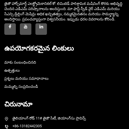
తైజౌ హార్స్‌మార్గ్ ఎలక్ట్రోమెకానికల్ కో. లిమిటెడ్ పారిశ్రామిక మషినింగ్ కొరకు అభివృద్ధి
చెందిన ఎడిఎమ్ పరిష్కారాలను అందిస్తుంది. మా ఫాస్ట్-స్పీడ్ వైర్ ఎడిఎమ్ మరియు
సిఎన్సి డ్రిల్లింగ్ మెషిన్లు అధిక ఖచ్చితత్వం, నమ్మకమైనతనం మరియు సామర్థ్యాన్ని
అందిస్తాయి. ప్రపంచవ్యాప్తంగా విశ్వసనీయం. ఇప్పుడు ధరల వివరాలను కోరండి.
ఉపయోగకరమైన లింకులు
మాకు సంబంధించినది
ఉత్పత్తులు
ప్రశ్నలు మరియు సమాధానాలు
మమ్మల్ని సంప్రదించండి
చిరునామా
తైలియాంగ్ రోడ్ 11# తైజౌ సిటీ, జియాంగ్‌సు ప్రావిన్స్
+86-13182442305