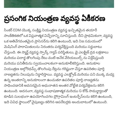
ప్రసంగిక నియంత్రణ వ్యవస్థ ఏకీకరణ
సింకర్ EDM యొక్క సంక్లిష్ట నియంత్రణ వ్యవస్థ ఖచ్చితమైన తయారీ
సాంకేతికతలో ఒక విప్లవాత్మక విచ్ఛేదాన్ని సూచిస్తుంది. దీని ప్రాథమికంగా, వ్యవస్థ
ఒక అతివేగవంతమైన ప్రాసెసర్‌ను కలిగి ఉంటుంది, ఇది నిజ సమయంలో
మెషినింగ్ పారామితులను నిరంతరం పర్యవేక్షిస్తుంది మరియు సర్దుబాటు
చేస్తుంది. ఈ స్మార్ట్ వ్యవస్థ స్పార్క్ గ్యాప్ పరిస్థితులు, డై ఎలక్ట్రిక్ ద్రవ లక్షణాలు
మరియు పదార్థ తొలగింపు రేటు వంటి అనేక వేరియబుల్స్ ను విశ్లేషిస్తుంది
మరియు పనితీరును స్వయంచాలకంగా అనుకూలీకరిస్తుంది. అనుకూల
నియంత్రణ అల్గోరిథమ్స్ తొలగింపు రేట్లను గరిష్టంగా చేస్తూ ఉపరితల పూర్తి
నాణ్యతను నిలుపును నిర్ధారిస్తాయి. వ్యవస్థ ఎలక్ట్రోడ్ మరియు పని ముక్క మధ్య
ఉన్న అంతరాన్ని అనుకూలంగా ఉంచుతూ ఉపరితల పూర్తి నాణ్యతను
సాధించడానికి అవసరమైన అధునాతన అంతర వోల్టేజి పర్యవేక్షణను కలిగి
ఉంటుంది. అదనంగా, వ్యవస్థ సంభాషణాత్మక మరియు G-కోడ్ సామర్థ్యాలతో
కూడిన సులభంగా ఉపయోగించగల ప్రోగ్రామింగ్ ఇంటర్ఫేస్‌లను కలిగి ఉంటుంది,
ఇది వివిధ స్థాయిలో నైపుణ్యం కలిగిన ఆపరేటర్లకు అందుబాటులో ఉంటుంది.