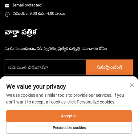
[email protected]
సమయం: 9.00 ఉద. -4.00 సా.యి.
వార్తా పత్రిక
మాకు సంబంధించడానికి స్వాగతం, ప్రత్యేక ఉత్పత్తి సమాచారం కోసం
సమర్పించండి
We value your privacy
We use cookies and similar tools to provide our services. If you
don't want to accept all cookies, click Personalize cookies.
కాపీరైట్ © 2026 చైనా తైజౌ హార్స్‌మార్గ్ ఎలక్ట్రోమెకానికల్ కం. లిమిటెడ్. అన్ని
హక్కులు పొందుపరచబడినవి. -
గోప్యతా విధానం
Accept all
Personalize cookies