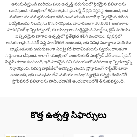
అనుమతిస్తుంది మరియు పలు ఉత్పత్తి పరుగులలో స్థిరమైన ఫలితాలను
అందిస్తుంది. యంత్రంలో శక్తివంతమైన డైఇలెక్ట్రిక్ ద్రవ వ్యవస్థ ఉంటుంది, ఇది
మలినాలను సమర్థవంతంగా కడిగి ఉంచుతుంది అలాగే ఖచ్చితమైన కటింగ్
పరిస్థితులను నిలుపును కొనసాగిస్తుంది. సాధారణంగా ±0.0001 అంగుళాల
పొజిషనింగ్ ఖచ్చితత్వంతో, ఈ యంత్రాలు సంక్లిష్టమైన మోల్డ్‌లు, డైస్ మరియు
ఖచ్చితమైన భాగాల ఉత్పత్తిలో ప్రత్యేకత కలిగి ఉంటాయి. వ్యవస్థలో
అనుకూలమైన పవర్ సప్లై సాంకేతికత ఉంటుంది, ఇది వివిధ పదార్థాలు మరియు
జ్యామితులకు అనుగుణంగా ఎలక్ట్రికల్ పారామితులను స్వయంచాలకంగా
సర్దుబాటు చేస్తుంది. అలాగే, యంత్రంలో ఇంటెలిజెంట్ ఎలక్ట్రోడ్ వేర్ కాంపెన్సేషన్
సిస్టమ్ కూడా ఉంటుంది, ఇది పొడవైన పని సమయంలో పరిమాణ ఖచ్చితత్వాన్ని
నిర్ధారిస్తుంది. సమగ్ర ప్యాకేజీలో అభివృద్ధి చెందిన ప్రోగ్రామింగ్ సాఫ్ట్‌వేర్ కూడా
ఉంటుంది, ఇది అనుభవం లేని మరియు అనుభవజ్ఞులైన రన్నర్లు రెండింటికీ
ప్రొఫెషనల్ ఫలితాలను సాధించడానికి అందుబాటులోకి తీసుకువస్తుంది.
కొత్త ఉత్పత్తి సిఫార్సులు