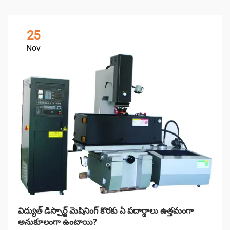
25
Nov
విద్యుత్ డిస్చార్జ్ మెషినింగ్ కొరకు ఏ పదార్థాలు ఉత్తమంగా
అనుకూలంగా ఉంటాయి?