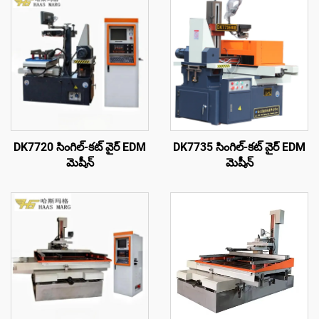
DK7720 సింగిల్-కట్ వైర్ EDM
DK7735 సింగిల్-కట్ వైర్ EDM
మెషీన్
మెషీన్