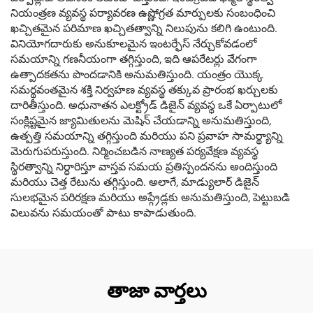
నియంత్రణ వ్యవస్థ పర్యావరణ ఉష్ణోగ్రత మార్పులకు సంబంధించి
ఖచ్చితమైన పరిమాణ ఖచ్చితత్వాన్ని నిలుపును కలిగి ఉంటుంది.
వినియోగదారుకు అనుకూలమైన ఇంటర్ఫేస్ నేర్చుకోవడంలో
సమయాన్ని గణనీయంగా తగ్గిస్తుంది, ఇది ఆపరేటర్లు వేగంగా
ఉత్పాదకతను పొందడానికి అనుమతిస్తుంది. యంత్రం యొక్క
సమర్థవంతమైన శక్తి నిర్వహణ వ్యవస్థ తక్కువ ప్రారంభ ఖర్చులకు
దారితీస్తుంది. అధునాతన ఎలక్ట్రోడ్ డిజైన్ వ్యవస్థ ఒకే ఏర్పాటులో
సంక్లిష్టమైన జ్యామితులను మెషిన్ చేయడాన్ని అనుమతిస్తుంది,
ఉత్పత్తి సమయాన్ని తగ్గిస్తుంది మరియు పని ప్రవాహ సామర్థ్యాన్ని
మెరుగుపరుస్తుంది. నిర్మించబడిన నాణ్యత పర్యవేక్షణ వ్యవస్థ
స్థిరత్వాన్ని నిర్ధారిస్తూ వాస్తవ సమయ ప్రతిస్పందనను అందిస్తుంది
మరియు చెత్త రేటును తగ్గిస్తుంది. అలాగే, మాడ్యులార్ డిజైన్
సులభమైన పరిరక్షణ మరియు అప్గ్రేడ్లకు అనుమతిస్తుంది, పెట్టుబడి
విలువను సమయంతో పాటు కాపాడుతుంది.
తాజా వార్తలు