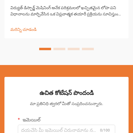
విద్యుత్ డిస్చార్జ్ మెషినింగ్ అనేక పరిశ్రమలలో ఖచ్చితమైన లోహ పని
విధానాలను మార్చివేసిన ఒక విప్లవాత్మక తయారీ ప్రక్రియను సూచిస్తుంది.
ఈ అభివృద్ధి చెందిన పద్ధతి వాహక పదార్థాల నుండి పదార్థాన్ని
తొలగించడానికి నియంత్రిత విద్యుత్ డిస్చార్జ్‌లను ఉపయోగిస్తుంది...
మరిన్ని చూడండి
ఉచిత కోటేషన్ పొందండి
మా ప్రతినిధి త్వరలో మీతో సంప్రదించనున్నారు.
ఇమెయిల్
0/100