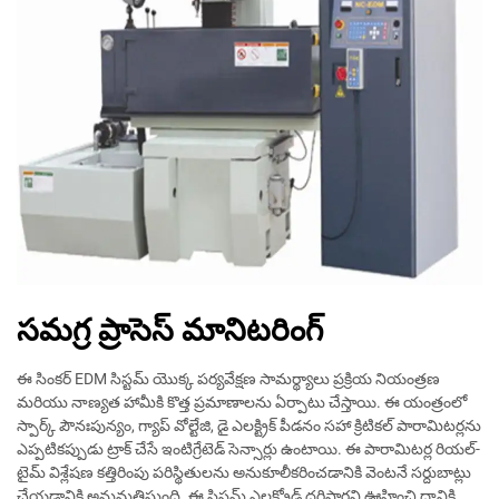
సమగ్ర ప్రాసెస్ మానిటరింగ్
ఈ సింకర్ EDM సిస్టమ్ యొక్క పర్యవేక్షణ సామర్థ్యాలు ప్రక్రియ నియంత్రణ
మరియు నాణ్యత హామీకి కొత్త ప్రమాణాలను ఏర్పాటు చేస్తాయి. ఈ యంత్రంలో
స్పార్క్ పౌనఃపున్యం, గ్యాప్ వోల్టేజి, డై ఎలక్ట్రిక్ పీడనం సహా క్రిటికల్ పారామిటర్లను
ఎప్పటికప్పుడు ట్రాక్ చేసే ఇంటిగ్రేటెడ్ సెన్సార్లు ఉంటాయి. ఈ పారామిటర్ల రియల్-
టైమ్ విశ్లేషణ కత్తిరింపు పరిస్థితులను అనుకూలీకరించడానికి వెంటనే సర్దుబాట్లు
చేయడానికి అనుమతిస్తుంది. ఈ సిస్టమ్ ఎలక్ట్రోడ్ ధరిస్తారని ఊహించి దానికి