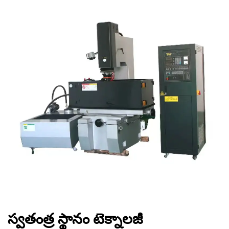
స్వతంత్ర స్థానం టెక్నాలజీ