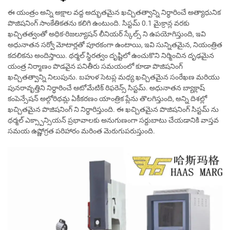
ఈ యంత్రం అన్ని అక్షాల వద్ద అద్భుతమైన ఖచ్చితత్వాన్ని నిర్ధారించే అత్యాధునిక
పొజిషనింగ్ సాంకేతికతను కలిగి ఉంటుంది. సిస్టమ్ 0.1 మైక్రాన్ల వరకు
ఖచ్చితత్వంతో అధిక-రిజల్యూషన్ లీనియర్ స్కేల్స్ ని ఉపయోగిస్తుంది, ఇవి
అధునాతన సర్వో మోటార్లతో పూరకంగా ఉంటాయి, ఇవి సున్నితమైన, నియంత్రిత
కదలికను అందిస్తాయి. థర్మల్ స్థిరత్వం దృష్టిలో ఉంచుకొని నిర్మించిన దృఢమైన
యంత్ర నిర్మాణం పొడవైన పనితీరు సమయంలో కూడా పొజిషనింగ్
ఖచ్చితత్వాన్ని నిలుపును. బహుళ సెటప్ల మధ్య ఖచ్చితమైన సంరేఖణ మరియు
పునరావృత్తిని నిర్ధారించే ఆటోమేటిక్ రిఫరెన్స్ సిస్టమ్. అధునాతన బ్యాక్లాష్
కంపెన్సేషన్ అల్గోరిథమ్ల ఏకీకరణం యాంత్రిక ప్లేను తొలగిస్తుంది, అన్ని దిశల్లో
ఖచ్చితమైన పొజిషనింగ్ ని నిర్ధారిస్తుంది. ఈ ఖచ్చితమైన పొజిషనింగ్ సిస్టమ్ ను
థర్మల్ ఎక్స్పాన్సియన్ ప్రభావాలకు అనుగుణంగా సర్దుబాటు చేయడానికి వాస్తవ
సమయ ఉష్ణోగ్రత పరిహారం మరింత మెరుగుపరుస్తుంది.