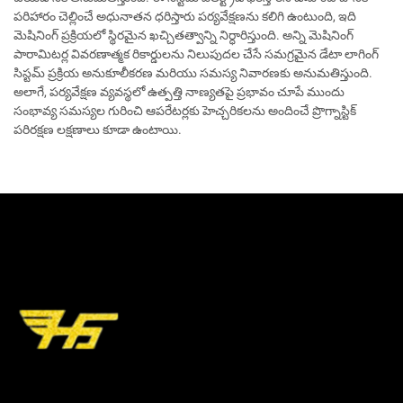
పరిహారం చెల్లించే అధునాతన ధరిస్తారు పర్యవేక్షణను కలిగి ఉంటుంది, ఇది
మెషినింగ్ ప్రక్రియలో స్థిరమైన ఖచ్చితత్వాన్ని నిర్ధారిస్తుంది. అన్ని మెషినింగ్
పారామిటర్ల వివరణాత్మక రికార్డులను నిలుపుదల చేసే సమగ్రమైన డేటా లాగింగ్
సిస్టమ్ ప్రక్రియ అనుకూలీకరణ మరియు సమస్య నివారణకు అనుమతిస్తుంది.
అలాగే, పర్యవేక్షణ వ్యవస్థలో ఉత్పత్తి నాణ్యతపై ప్రభావం చూపే ముందు
సంభావ్య సమస్యల గురించి ఆపరేటర్లకు హెచ్చరికలను అందించే ప్రొగ్నాస్టిక్
పరిరక్షణ లక్షణాలు కూడా ఉంటాయి.