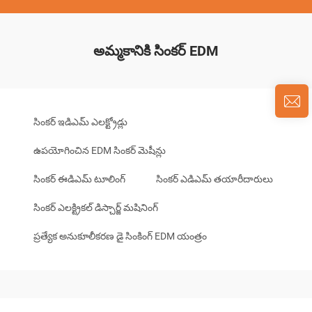
అమ్మకానికి సింకర్ EDM
సింకర్ ఇడిఎమ్ ఎలక్ట్రోడ్లు
ఉపయోగించిన EDM సింకర్ మెషీన్లు
సింకర్ ఈడిఎమ్ టూలింగ్
సింకర్ ఎడిఎమ్ తయారీదారులు
సింకర్ ఎలక్ట్రికల్ డిస్చార్జ్ మషినింగ్
ప్రత్యేక అనుకూలీకరణ డై సింకింగ్ EDM యంత్రం