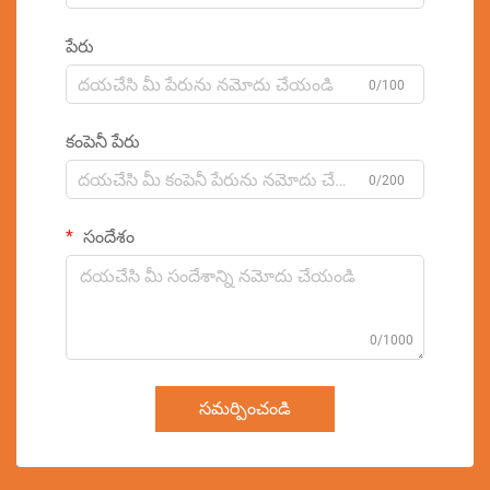
పేరు
0/100
కంపెనీ పేరు
0/200
సందేశం
0/1000
సమర్పించండి