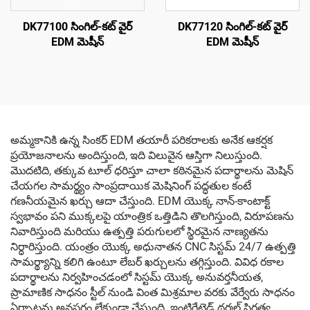
DK77100 సింగిల్-కట్ వైర్
DK77120 సింగిల్-కట్ వైర్
EDM మెషీన్
EDM మెషీన్
అమ్మకానికి ఉన్న సింకర్ EDM తయారీ పరికరాలకు అనేక ఆకర్షక
ప్రయోజనాలను అందిస్తుంది, ఇది విలువైన ఆస్తిగా నిలుస్తుంది.
మొదటిది, తక్కువ టూల్ ధరిస్తూ చాలా కఠినమైన పదార్థాలను మెషిన్
చేయగల సామర్థ్యం సాంప్రదాయిక మెషినింగ్ పద్ధతుల కంటే
గణనీయమైన ఖర్చు ఆదా చేస్తుంది. EDM యొక్క నాన్-కాంటాక్ట్
స్వభావం పని ముక్కలపై యాంత్రిక ఒత్తిడిని తొలగిస్తుంది, విరూపణను
నివారిస్తుంది మరియు ఉత్పత్తి పరుగులలో స్థిరమైన నాణ్యతను
నిర్ధారిస్తుంది. యంత్రం యొక్క అధునాతన CNC సిస్టమ్ 24/7 ఉత్పత్తి
సామర్థ్యాన్ని కలిగి ఉంటూ లేబర్ ఖర్చులను తగ్గిస్తుంది. వివిధ రకాల
పదార్థాలను నిర్వహించడంలో సిస్టమ్ యొక్క అనువర్తనీయత,
ప్రామాణిక సాధనం స్టీల్ నుండి వింత మిశ్రమాల వరకు వేర్వేరు సాధనం
ఏర్పాట్లను అవసరం లేకుండా చేస్తుంది. ఇంటిగ్రేటెడ్ థర్మల్ స్థిరత్వ