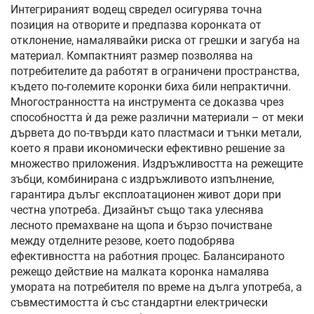
Интегрираният водещ свредел осигурява точна
позиция на отворите и предпазва коронката от
отклонение, намалявайки риска от грешки и загуба на
материал. Компактният размер позволява на
потребителите да работят в ограничени пространства,
където по-големите коронки биха били непрактични.
Многостранността на инструмента се доказва чрез
способността ѝ да реже различни материали – от меки
дървета до по-твърди като пластмаси и тънки метали,
което я прави икономически ефективно решение за
множество приложения. Издръжливостта на режещите
зъбци, комбинирана с издръжливото изпълнение,
гарантира дълъг експлоатационен живот дори при
честна употреба. Дизайнът също така улеснява
лесното премахване на щопа и бързо почистване
между отделните резове, което подобрява
ефективността на работния процес. Балансираното
режещо действие на малката коронка намалява
умората на потребителя по време на дълга употреба, а
съвместимостта ѝ със стандартни електрически