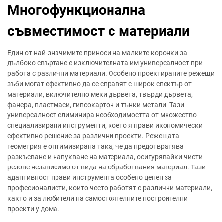
Многофункционална
съвместимост с материали
Един от най-значимите приноси на малките коронки за
дълбоко свъртане е изключителната им универсалност при
работа с различни материали. Особено проектираните режещи
зъби могат ефективно да се справят с широк спектър от
материали, включително меки дървета, твърди дървета,
фанера, пластмаси, гипсокартон и тънки метали. Тази
универсалност елиминира необходимостта от множество
специализирани инструменти, което я прави икономически
ефективно решение за различни проекти. Режещата
геометрия е оптимизирана така, че да предотвратява
разкъсване и напукване на материала, осигурявайки чисти
резове независимо от вида на обработвания материал. Тази
адаптивност прави инструмента особено ценен за
професионалисти, които често работят с различни материали,
както и за любители на самостоятелните построителни
проекти у дома.