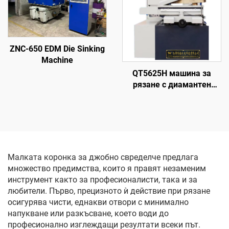
ZNC-650 EDM Die Sinking
Machine
QT5625H машина за
рязане с диамантен
волфрамов електрод
Малката коронка за джобно свределче предлага
множество предимства, които я правят незаменим
инструмент както за професионалисти, така и за
любители. Първо, прецизното ѝ действие при рязане
осигурява чисти, еднакви отвори с минимално
напукване или разкъсване, което води до
професионално изглеждащи резултати всеки път.