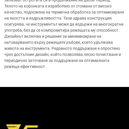
запазват остротата си в продължение на дълъг период.
Тялото на коронката е изработено от стомана от високо
качество, подложена на термична обработка за оптимизиране
на якостта и издръжливостта. Тази здрава конструкция
осигурява, че инструментът може да издържи на многократна
употреба, без да се компрометира режещата му способност.
Дизайнът включва и решения за минимизиране на
натоварването върху режещите ръбове, което удължава
живота на инструмента. Редовното поддържане е опростено
чрез достъпния дизайн, който позволява лесно почистване и
периодично заточване за поддържане на оптималната
режеща ефективност.