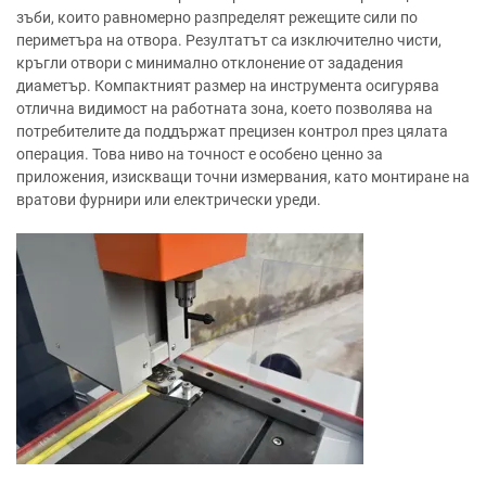
зъби, които равномерно разпределят режещите сили по
периметъра на отвора. Резултатът са изключително чисти,
кръгли отвори с минимално отклонение от зададения
диаметър. Компактният размер на инструмента осигурява
отлична видимост на работната зона, което позволява на
потребителите да поддържат прецизен контрол през цялата
операция. Това ниво на точност е особено ценно за
приложения, изискващи точни измервания, като монтиране на
вратови фурнири или електрически уреди.