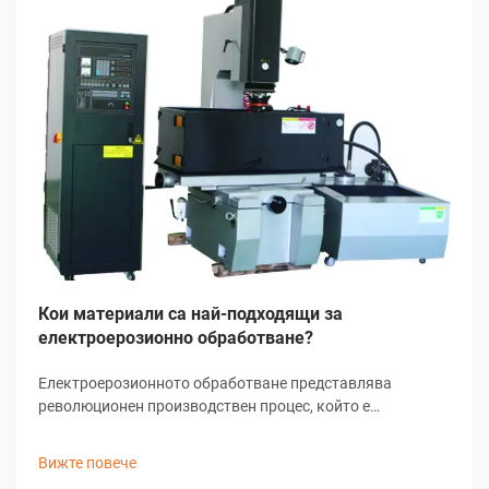
Кои материали са най-подходящи за
електроерозионно обработване?
Електроерозионното обработване представлява
революционен производствен процес, който е
преобразил прецизната металообработка в множество
индустрии. Тази напреднала техника използва
Вижте повече
контролирани електрически разряди за отстраняване на