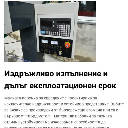
Издръжливо изпълнение и
дълъг експлоатационен срок
Малката коронка за свредляне е проектирана за
изключителна издръжливост и устойчиво представяне. Зъбите
за рязане са произведени от бързорежеща стомана или са с
върхове от твърд метал – материали избрани за тяхната
отлична устойчивост на износване и способността да