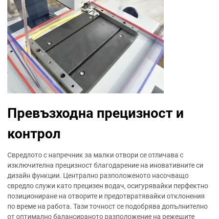
Превъзходна прецизност и
контрол
Свредлото с напречник за малки отвори се отличава с
изключителна прецизност благодарение на иновативните си
дизайн функции. Централно разположеното насочващо
свредло служи като прецизен водач, осигурявайки перфектно
позициониране на отворите и предотвратявайки отклонения
по време на работа. Тази точност се подобрява допълнително
от оптимално балансираното разположение на режещите