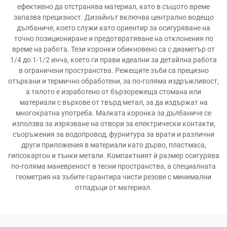
ефективно да отстранява материал, като в същото време
запазва прецизност. Дизайнът включва централно водещо
дълбаниче, което служи като ориентир за осигуряване на
точно позициониране и предотвратяване на отклонения по
време на работа. Тези коронки обикновено са с диаметър от
1/4 до 1-1/2 инча, което ги прави идеални за детайлна работа
в ограничени пространства. Режещите зъби са прецизно
отъркани и термично обработени, за по-голяма издръжливост,
а тялото е изработено от бързорежеща стомана или
материали с върхове от твърд метал, за да издържат на
многократна употреба. Малката коронка за дълбаниче се
използва за изрязване на отвори за електрически контакти,
съоръжения за водопровод, фурнитура за врати и различни
други приложения в материали като дърво, пластмаса,
гипсокартон и тънки метали. Компактният ѝ размер осигурява
по-голяма маневреност в тесни пространства, а специалната
геометрия на зъбите гарантира чисти резове с минимални
отпадъци от материал.