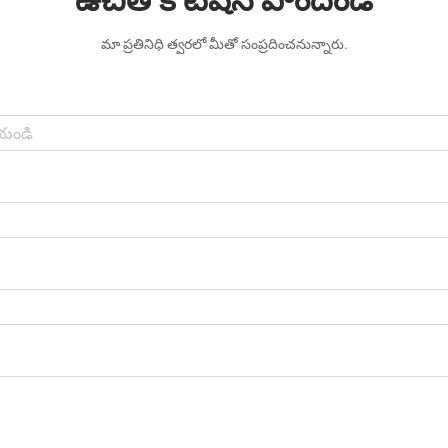
ఉచిత కోటేషన్ పొందండి
మా ప్రతినిధి త్వరలో మీతో సంప్రదించనున్నారు.