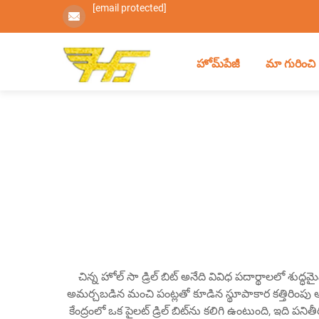
[email protected]
హోమ్‌పేజీ
మా గురించి
చిన్న హోల్ సా డ్రిల్ బిట్ అనేది వివిధ పదార్థాలలో శుద
అమర్చబడిన మంచి పంట్లతో కూడిన స్థూపాకార కత్తిరింపు అ
కేంద్రంలో ఒక పైలట్ డ్రిల్ బిట్‌ను కలిగి ఉంటుంది, ఇది ప