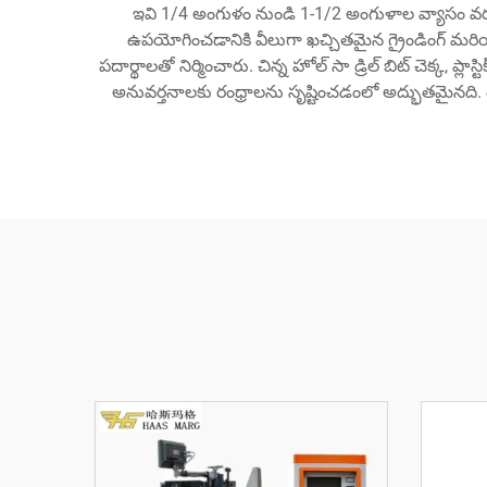
ఇవి 1/4 అంగుళం నుండి 1-1/2 అంగుళాల వ్యాసం వరకు
ఉపయోగించడానికి వీలుగా ఖచ్చితమైన గ్రైండింగ్ మరియు
పదార్థాలతో నిర్మించారు. చిన్న హోల్ సా డ్రిల్ బిట్ చెక్క, 
అనువర్తనాలకు రంధ్రాలను సృష్టించడంలో అద్భుతమైనది. దీన