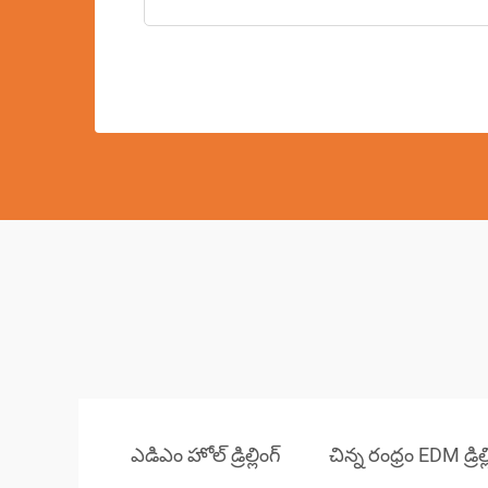
ఎడిఎం హోల్ డ్రిల్లింగ్
చిన్న రంధ్రం EDM డ్రిల్ల