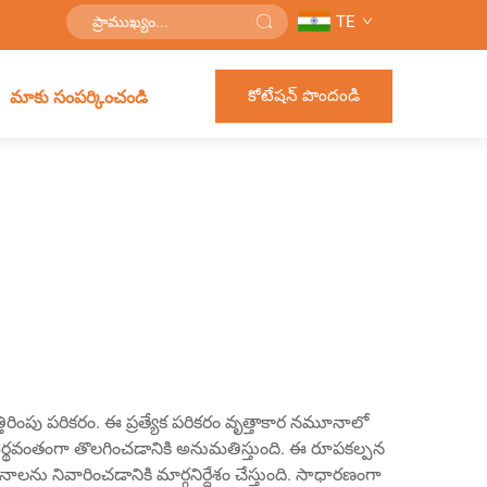
TE
కోటేషన్ పొందండి
మాకు సంపర్కించండి
త్తిరింపు పరికరం. ఈ ప్రత్యేక పరికరం వృత్తాకార నమూనాలో
 సమర్థవంతంగా తొలగించడానికి అనుమతిస్తుంది. ఈ రూపకల్పన
నాలను నివారించడానికి మార్గనిర్దేశం చేస్తుంది. సాధారణంగా