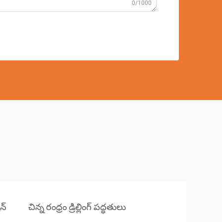
0/1000
ిన్
చిన్న రంధ్రం డ్రిల్లింగ్ పద్ధతులు