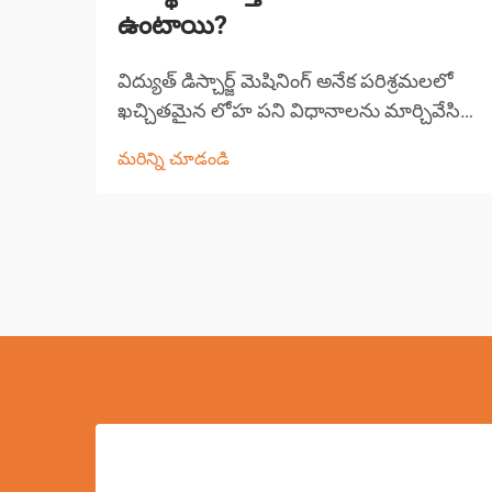
ఉంటాయి?
విద్యుత్ డిస్చార్జ్ మెషినింగ్ అనేక పరిశ్రమలలో
ఖచ్చితమైన లోహ పని విధానాలను మార్చివేసిన
ఒక విప్లవాత్మక తయారీ ప్రక్రియను సూచిస్తుంది.
మరిన్ని చూడండి
ఈ అభివృద్ధి చెందిన పద్ధతి వాహక పదార్థాల
నుండి పదార్థాన్ని తొలగించడానికి నియంత్రిత
విద్యుత్ డిస్చార్జ్‌లను ఉపయోగిస్తుంది...