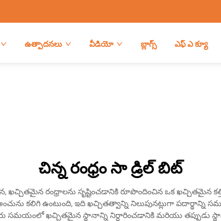
ఉత్పాదనలు
వీడియో
బ్లాగ్స్
ఎఫ్ ఎ క్యూ
చిన్న రంధ్రం సా డ్రిల్ బిట్
్ధమైన, ఖచ్చితమైన రంధ్రాలను సృష్టించడానికి రూపొందించిన ఒక ఖచ్చితమైన క
ంచును కలిగి ఉంటుంది, ఇది ఖచ్చితత్వాన్ని నిలుపునట్లుగా పదార్థాన్ని
నితీరు సమయంలో ఖచ్చితమైన స్థానాన్ని నిర్ధారించడానికి మరియు తప్పుడు స్థా