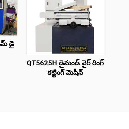
మ్ డై
QT5625H డైమండ్ వైర్ రింగ్
కట్టింగ్ మెషీన్