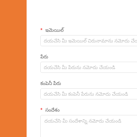
ఇమెయిల్
పేరు
కంపెనీ పేరు
సందేశం