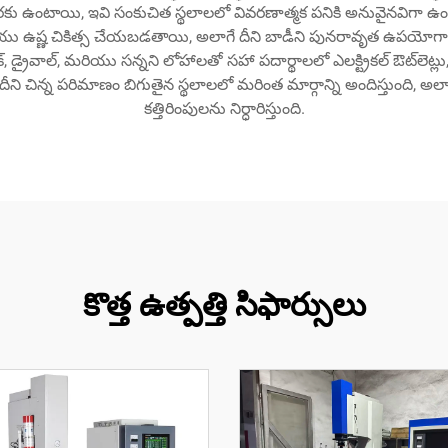
 ఉంటాయి, ఇవి సంకుచిత స్థలాలలో వివరణాత్మక పనికి అనువైనవిగా ఉంటాయి.
 ఉష్ణ చికిత్స చేయబడతాయి, అలాగే దీని బాడీని పునరావృత ఉపయోగాలను తట్టు
ప్లాస్టిక్, డ్రైవాల్, మరియు సన్నని లోహాలతో సహా పదార్థాలలో ఎలక్ట్రికల్ ఔట్
ి చిన్న పరిమాణం బిగుతైన స్థలాలలో మరింత మార్గాన్ని అందిస్తుంది, అలాగే
కత్తిరింపులను నిర్ధారిస్తుంది.
కొత్త ఉత్పత్తి సిఫార్సులు