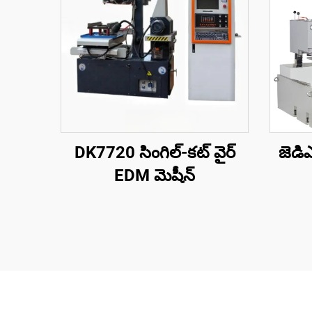
DK7720 సింగిల్-కట్ వైర్
జెడి
EDM మెషీన్