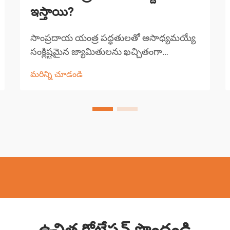
ఇస్తాయి?
సాంప్రదాయ యంత్ర పద్ధతులతో అసాధ్యమయ్యే
సంక్లిష్టమైన జ్యామితులను ఖచ్చితంగా
కత్తిరించడం మరియు ఆకృతిలోకి తీసుకురావడం
మరిన్ని చూడండి
ద్వారా EDM యంత్రాలు ఆధునిక తయారీలో
విప్లవాన్ని సృష్టించాయి. ఈ సంక్లిష్టమైన ఎలక్ట్రికల్
డిస్చార్జ్ మెషినింగ్ వ్యవస్థలు కండక్ట్...