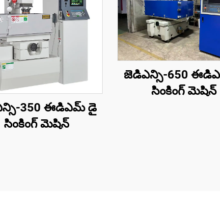
జెడిఎన్సి-650 ఈడిఎ
సింకింగ్ మెషిన్
ఎన్సి-350 ఈడిఎమ్ డై
సింకింగ్ మెషిన్