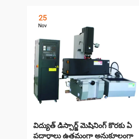
25
Nov
విద్యుత్ డిస్చార్జ్ మెషినింగ్ కొరకు ఏ
పదార్థాలు ఉత్తమంగా అనుకూలంగా