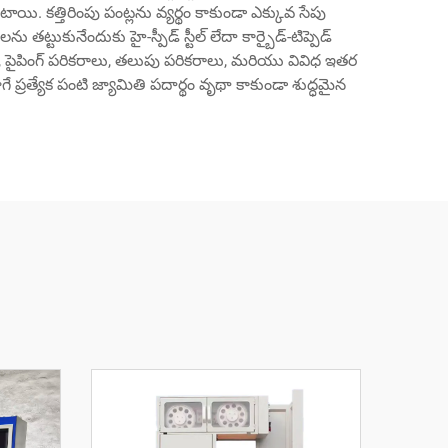
 కత్తిరింపు పంట్లను వ్యర్థం కాకుండా ఎక్కువ సేపు
కునేందుకు హై-స్పీడ్ స్టీల్ లేదా కార్బైడ్-టిప్పెడ్
‌లెట్లు, పైపింగ్ పరికరాలు, తలుపు పరికరాలు, మరియు వివిధ ఇతర
 ప్రత్యేక పంటి జ్యామితి పదార్థం వృథా కాకుండా శుద్ధమైన