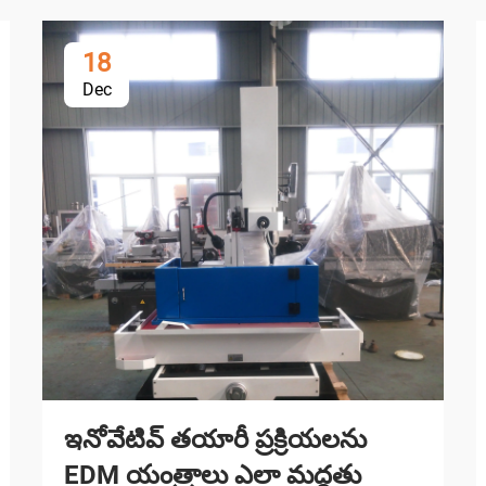
18
Dec
ఇనోవేటివ్ తయారీ ప్రక్రియలను
EDM యంత్రాలు ఎలా మద్దతు