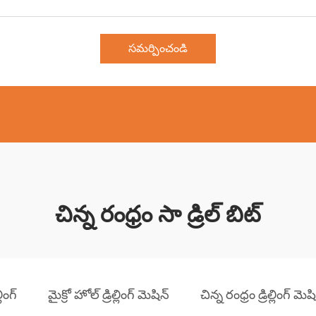
సమర్పించండి
చిన్న రంధ్రం సా డ్రిల్ బిట్
ింగ్
మైక్రో హోల్ డ్రిల్లింగ్ మెషిన్
చిన్న రంధ్రం డ్రిల్లింగ్ మెష