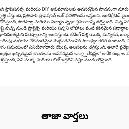
ి, ఇది ప్రొఫెషనల్స్ మరియు DIY అభిమానులకు అవసరమైన సాధనంగా మారుస్తుం
్తి చేస్తుంది, ప్రతిసారి ప్రొఫెషనల్ లుక్ ఫలితాలను ఇస్తుంది. ఇంటిగ్రేటెడ్ పైలట
ిస్తుంది, పొరపాట్ల మరియు పదార్థం వృథా ప్రమాదాన్ని తగ్గిస్తుంది. చిన
్ వుడ్స్ నుండి ప్లాస్టిక్స్ మరియు సన్నని లోహాలు వంటి కఠినమైన పదార్థా
ప్రభావవంతమైన పరిష్కారాన్ని అందిస్తుంది. కటింగ్ పళ్ల యొక్క మన్నిక
్లగ్ తొలగింపు మరియు వేగవంతమైన శుభ్రపరచడానికి సౌలభ్యం కలిగి ఉంటుంది, పన
గం సమయంలో వినియోగదారు యొక్క అలసటను తగ్గిస్తుంది, అలాగే ప్రత్యేక పర
్రణ ఖచ్చితమైన కొలతలను అవసరమైన ఇన్స్టాలేషన్లలో అనేక రంధ్రాల మధ్య 
తుంది, పని ముక్క మరియు బిట్ ఇద్దరిని నష్టం నుండి రక్షిస్తుంది.
తాజా వార్తలు