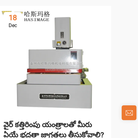
18
0
Dec
Ja
వైర్ కత్తిరింపు యంత్రాలతో మీరు
EDM
ఏయే భద్రతా జాగ్రత్తలు తీసుకోవాలి?
సంబ