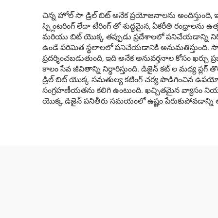
చిన్న హోల్ సా డ్రిల్ బిట్ అనేక ప్రయోజనాలను అందిస్తుంద
స్ప్లింటరింగ్ లేదా టీరింగ్ తో శుద్ధమైన, ఏకరీతి రంధ్రాలను ఉత్పత
మరియు బిట్ యొక్క తప్పుడు ప్రదేశాలలో పనిచేయడాన్ని నిరోధ
ఉండే పరిమిత స్థలాలలో పనిచేయడానికి అనుమతిస్తుంది. సాఫ్ట
ప్రదర్శించబడుతుంది, ఇది అనేక అనువర్తనాల కోసం ఖర్చు 
కాలం సేవ జీవితాన్ని నిర్ధారిస్తుంది. డిజైన్ కట్ ల మధ్య ప
డ్రిల్ బిట్ యొక్క సమతుల్య కటింగ్ చర్య పొడిగించిన ఉపయో
సంగ్రహణీయతను కలిగి ఉంటుంది. ఖచ్చితమైన వ్యాసం నియంత
యొక్క డిజైన్ పనితీరు సమయంలో ఉష్ణం పేరుకుపోవడాన్ని తగ్గిస్