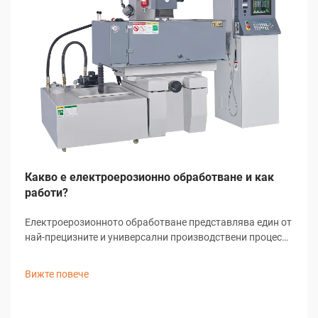
Какво е електроерозионно обработване и как
работи?
Електроерозионното обработване представлява един от
най-прецизните и универсални производствени процеси
в съвременното индустриално производство. Тази
напреднала технология използва контролирани
Вижте повече
електрически разряди за отстраняване на материал от
проводими заготовки...