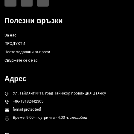
Полезни връзки
За нас
ПРОДУКТИ
Често задавани въпроси
Свържете се с нас
Адрес
Ул. Тайлянг №11, град Тайчжоу, провинция Цзянсу
+86-13182442305
[email protected]
Време: 9.00 ч. сутринта - 4.00 ч. следобед