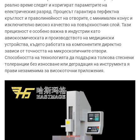
реално време следят и коригират параметрите на
електрическия разряд. Процесът гарантира перфектна
кръглост и праволинейност на отворите, с минимален конус и
изключително високо качество на повърхностния слой. Тази
прецизност е особено важна в индустрии като
авиокосмическата и производството на медицински
устройства, където работата на компонентите директно
зависи от точността на микроскопичните отвори.
Способността на технологията да поддържа толкова стеснени
толеранции без износване или деградация на инструмента я
прави незаменима за високоточни приложения.