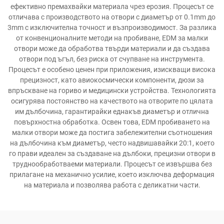
ефективно премахвайки материала чрез ерозия. Процесът се
отличава с производството на отвори с диаметър от 0.1mm до
3mm с изключителна точност и възпроизводимост. За разлика
от конвенционалните методи на пробиване, EDM за малки
отвори може да обработва твърди материали и да създава
отвори под ъгъл, без риска от счупване на инструмента.
Процесът е особено ценен при приложения, изискващи висока
прецизност, като авиокосмически компоненти, дюзи за
впръскване на гориво и медицински устройства. Технологията
осигурява постоянство на качеството на отворите по цялата
им дълбочина, гарантирайки еднакъв диаметър и отлична
повърхностна обработка. Освен това, EDM пробиването на
малки отвори може да постига забележителни съотношения
на дълбочина към диаметър, често надвишавайки 20:1, което
го прави идеален за създаване на дълбоки, прецизни отвори в
труднообработваеми материали. Процесът се извършва без
прилагане на механично усилие, което изключва деформация
на материала и позволява работа с деликатни части.