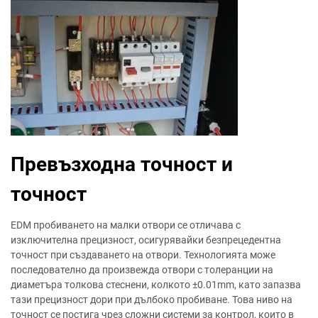
Превъзходна точност и
точност
EDM пробиването на малки отвори се отличава с
изключителна прецизност, осигурявайки безпрецедентна
точност при създаването на отвори. Технологията може
последователно да произвежда отвори с толеранции на
диаметъра толкова стеснени, колкото ±0.01mm, като запазва
тази прецизност дори при дълбоко пробиване. Това ниво на
точност се постига чрез сложни системи за контрол, които в