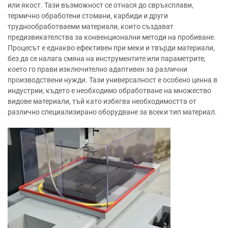
или якост. Тази възможност се отнася до свръхсплави,
термично обработени стомани, карбиди и други
труднообработваеми материали, които създават
предизвикателства за конвенционални методи на пробиване.
Процесът е еднакво ефективен при меки и твърди материали,
без да се налага смяна на инструментите или параметрите,
което го прави изключително адаптивен за различни
производствени нужди. Тази универсалност е особено ценна в
индустрии, където е необходимо обработване на множество
видове материали, тъй като избягва необходимостта от
различно специализирано оборудване за всеки тип материал.