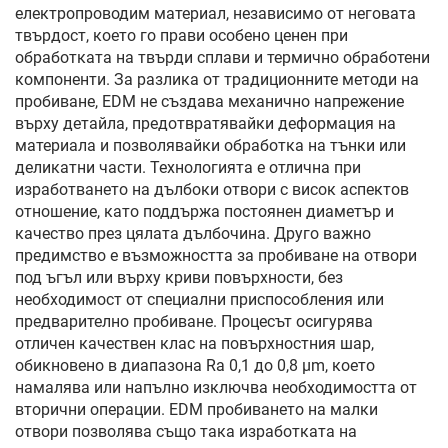
електропроводим материал, независимо от неговата
твърдост, което го прави особено ценен при
обработката на твърди сплави и термично обработени
компоненти. За разлика от традиционните методи на
пробиване, EDM не създава механично напрежение
върху детайла, предотвратявайки деформация на
материала и позволявайки обработка на тънки или
деликатни части. Технологията е отлична при
изработването на дълбоки отвори с висок аспектов
отношение, като поддържа постоянен диаметър и
качество през цялата дълбочина. Друго важно
предимство е възможността за пробиване на отвори
под ъгъл или върху криви повърхности, без
необходимост от специални приспособления или
предварително пробиване. Процесът осигурява
отличен качествен клас на повърхностния шар,
обикновено в диапазона Ra 0,1 до 0,8 μm, което
намалява или напълно изключва необходимостта от
вторични операции. EDM пробиването на малки
отвори позволява също така изработката на