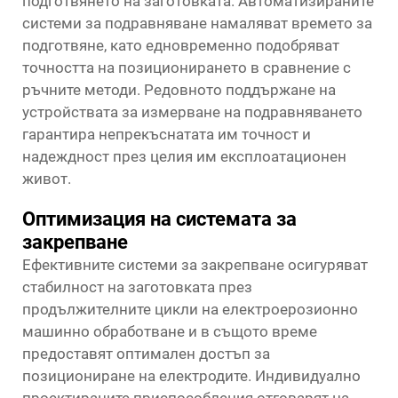
подготвянето на заготовката. Автоматизираните
системи за подравняване намаляват времето за
подготвяне, като едновременно подобряват
точността на позиционирането в сравнение с
ръчните методи. Редовното поддържане на
устройствата за измерване на подравняването
гарантира непрекъснатата им точност и
надеждност през целия им експлоатационен
живот.
Оптимизация на системата за
закрепване
Ефективните системи за закрепване осигуряват
стабилност на заготовката през
продължителните цикли на електроерозионно
машинно обработване и в същото време
предоставят оптимален достъп за
позициониране на електродите. Индивидуално
проектираните приспособления отговарят на