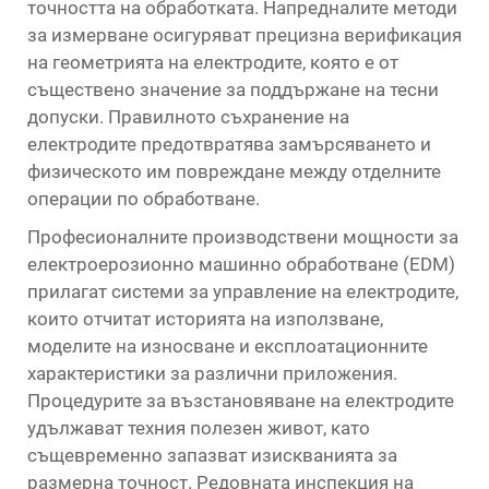
точността на обработката. Напредналите методи
за измерване осигуряват прецизна верификация
на геометрията на електродите, която е от
съществено значение за поддържане на тесни
допуски. Правилното съхранение на
електродите предотвратява замърсяването и
физическото им повреждане между отделните
операции по обработване.
Професионалните производствени мощности за
електроерозионно машинно обработване (EDM)
прилагат системи за управление на електродите,
които отчитат историята на използване,
моделите на износване и експлоатационните
характеристики за различни приложения.
Процедурите за възстановяване на електродите
удължават техния полезен живот, като
същевременно запазват изискванията за
размерна точност. Редовната инспекция на