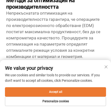
Методи за оптимизация на
производителността
Непрекъснатата оптимизация на
производителността гарантира, че операциите
по електроерозионното обработване (EDM)
постигат максимална продуктивност, без да се
компрометира качеството. Процедурите за
оптимизация на параметрите определят
оптималните режещи условия за конкретни
комбинации от материал и геометрия.
Напредналите техники за оптимизация
We value your privacy
използват статистически анализ и алгоритми за
машинно обучение, за да подобрят
We use cookies and similar tools to provide our services. If you
don't want to accept all cookies, click Personalize cookies.
ефективността на процеса. Редовните аудити на
производителността откриват възможности за
Accept all
подобряване на съществуващите процедури за
електроерозионно обработване (EDM).
Personalize cookies
Професионалните програми за оптимизация