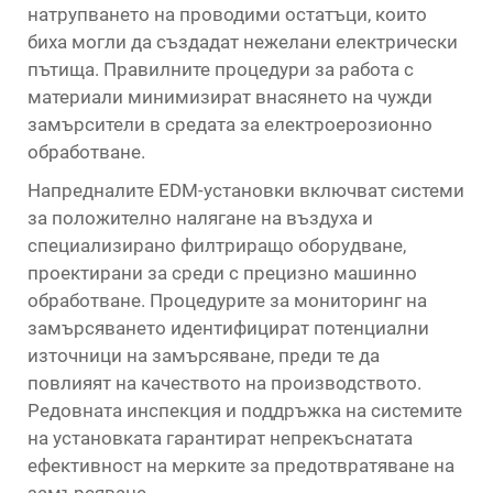
натрупването на проводими остатъци, които
биха могли да създадат нежелани електрически
пътища. Правилните процедури за работа с
материали минимизират внасянето на чужди
замърсители в средата за електроерозионно
обработване.
Напредналите EDM-установки включват системи
за положително налягане на въздуха и
специализирано филтриращо оборудване,
проектирани за среди с прецизно машинно
обработване. Процедурите за мониторинг на
замърсяването идентифицират потенциални
източници на замърсяване, преди те да
повлияят на качеството на производството.
Редовната инспекция и поддръжка на системите
на установката гарантират непрекъснатата
ефективност на мерките за предотвратяване на
замърсяване.