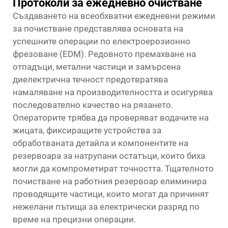
Протоколи за ежедневно очистване
Създаването на всеобхватни ежедневни режими
за почистване представлява основата на
успешните операции по електроерозионно
фрезоване (EDM). Редовното премахване на
отпадъци, метални частици и замърсена
диелектрична течност предотвратява
намаляване на производителността и осигурява
последователно качество на рязането.
Операторите трябва да проверяват водачите на
жицата, фиксиращите устройства за
обработваната детайла и компонентите на
резервоара за натрупани остатъци, които биха
могли да компрометират точността. Тщателното
почистване на работния резервоар елиминира
проводящите частици, които могат да причинят
нежелани пътища за електрически разряд по
време на прецизни операции.