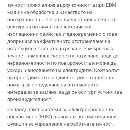
течност пряко влияе върху точността при EDM-
машинна обработка и качеството на
повърхността. Свежата диелектрична течност
осигурява оптимални електрически
изолационни свойства и едновременно с това
допринася за ефективното отстраняване на
остатъците от зоната на рязане. Замърсената
течност намалява скоростта на рязане, води до
неравномерности по повърхността и може да
ускори износването на електродите. Контролът
на проводимостта на диелектричната течност
помага за определяне на оптималните
интервали за замяна, за да се осигури устойчива
производителност.
Напредналите системи за електроерозионно
обработване (EDM) включват автоматизирани
функции за управление на работната течност,