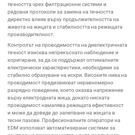
течността чрез филтрационни системи и
редовни протоколи за замяна на течността
директно влияе върху продължителността на
живота на жицата и стабилността на режещата
производителност.
Контролът на проводимостта на диелектричната
течност изисква непрекъснато наблюдение и
коригиране, за да се поддържат оптималните
електрически характеристики, необходими за
стабилно образуване на искри. Високите нива на
проводимост предизвикват неравномерно
разрядно поведение, което оказва напрежение
върху електродната жица, докато ниската
проводимост намалява режещата ефективност
и може да доведе до залепване на жицата в
тесни пазове. Професионалните оператори на
EDM използват автоматизирани системи за