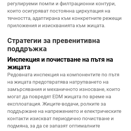
регулируеми помпи и филтрационни контури,
които осигуряват постоянна циркулация на
течността, адаптирана към конкретните режещи
приложения и изискванията към жицата.
Стратегии за превенитивна
поддръжка
Инспекция и почистване на пътя на
жицата
Редовната инспекция на компонентите по пътя
на жицата предотвратява натрупването на
замърсявания и механичното износване, които
могат да повредят EDM жицата по време на
експлоатация. Жиците-водачи, ролките за
поддържане на напрежението и електрическите
контакти изискват периодично почистване и
подмяна, за да се запазят оптималните