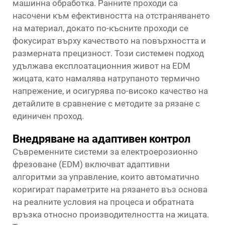
машинна обработка. Ранните проходи са
насочени към ефективността на отстраняването
на материал, докато по-късните проходи се
фокусират върху качеството на повърхността и
размерната прецизност. Този системен подход
удължава експлоатационния живот на EDM
жицата, като намалява натрупаното термично
напрежение, и осигурява по-високо качество на
детайлите в сравнение с методите за рязане с
единичен проход.
Внедряване на адаптивен контрол
Съвременните системи за електроерозионно
фрезоване (EDM) включват адаптивни
алгоритми за управление, които автоматично
коригират параметрите на рязането въз основа
на реалните условия на процеса и обратната
връзка относно производителността на жицата.