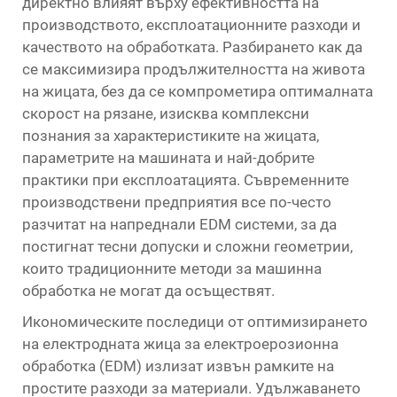
директно влияят върху ефективността на
производството, експлоатационните разходи и
качеството на обработката. Разбирането как да
се максимизира продължителността на живота
на жицата, без да се компрометира оптималната
скорост на рязане, изисква комплексни
познания за характеристиките на жицата,
параметрите на машината и най-добрите
практики при експлоатацията. Съвременните
производствени предприятия все по-често
разчитат на напреднали EDM системи, за да
постигнат тесни допуски и сложни геометрии,
които традиционните методи за машинна
обработка не могат да осъществят.
Икономическите последици от оптимизирането
на електродната жица за електроерозионна
обработка (EDM) излизат извън рамките на
простите разходи за материали. Удължаването