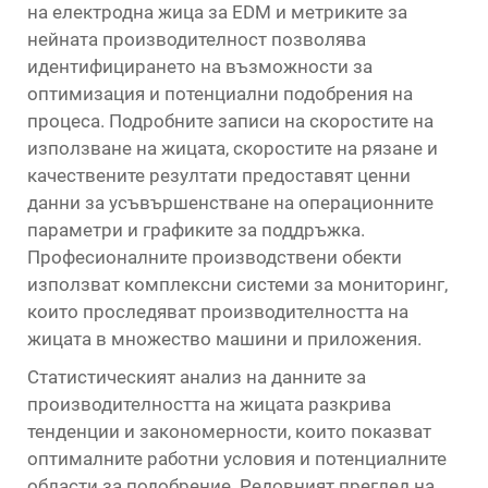
на електродна жица за EDM и метриките за
нейната производителност позволява
идентифицирането на възможности за
оптимизация и потенциални подобрения на
процеса. Подробните записи на скоростите на
използване на жицата, скоростите на рязане и
качествените резултати предоставят ценни
данни за усъвършенстване на операционните
параметри и графиките за поддръжка.
Професионалните производствени обекти
използват комплексни системи за мониторинг,
които проследяват производителността на
жицата в множество машини и приложения.
Статистическият анализ на данните за
производителността на жицата разкрива
тенденции и закономерности, които показват
оптималните работни условия и потенциалните
области за подобрение. Редовният преглед на