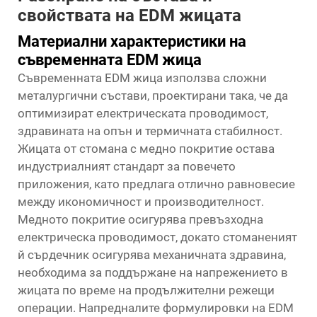
свойствата на EDM жицата
Материални характеристики на
съвременната EDM жица
Съвременната EDM жица използва сложни
металургични състави, проектирани така, че да
оптимизират електрическата проводимост,
здравината на опън и термичната стабилност.
Жицата от стомана с медно покритие остава
индустриалният стандарт за повечето
приложения, като предлага отлично равновесие
между икономичност и производителност.
Медното покритие осигурява превъзходна
електрическа проводимост, докато стоманеният
й сърдечник осигурява механичната здравина,
необходима за поддържане на напрежението в
жицата по време на продължителни режещи
операции. Напредналите формулировки на EDM