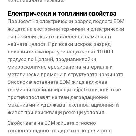
Електрически и топлинни свойства
Процесът на електрически разряд подлага EDM
жицата на екстремни термични и електрически
напрежения, които постепенно намаляват
нейната цялост. При всеки искров разряд
локалните температури надхвърлят 10 000
градуса по Целзий, предизвиквайки
микроскопично ерозиране на материала и
металически промени в структурата на жицата.
Висококачествената EDM жица включва
термични стабилизиращи обработки, които се
противопоставят на тези деградационни
механизми и удължават експлоатационния ѝ
живот при изискващи режещи условия.
Свойствата на EDM жицата относно
топлопроводността директно корелират с