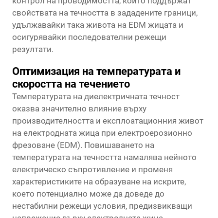
контрол на проводимостта, които поддържат
свойствата на течността в зададените граници,
удължавайки така живота на EDM жицата и
осигурявайки последователни режещи
резултати.
Оптимизация на температурата и
скоростта на течението
Температурата на диелектричната течност
оказва значително влияние върху
производителността и експлоатационния живот
на електродната жица при електроерозионно
фрезоване (EDM). Повишаването на
температурата на течността намалява нейното
електрическо съпротивление и променя
характеристиките на образуване на искрите,
което потенциално може да доведе до
нестабилни режещи условия, предизвикващи
напрежение върху електродната жица.