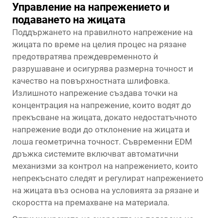
Управление на напрежението и
подаването на жицата
Поддържането на правилното напрежение на
жицата по време на целия процес на рязане
предотвратява преждевременното ѝ
разрушаване и осигурява размерна точност и
качество на повърхностната шлифовка.
Излишното напрежение създава точки на
концентрация на напрежение, които водят до
прекъсване на жицата, докато недостатъчното
напрежение води до отклонение на жицата и
лоша геометрична точност. Съвременни
EDM
дръжка
системите включват автоматични
механизми за контрол на напрежението, които
непрекъснато следят и регулират напрежението
на жицата въз основа на условията за рязане и
скоростта на премахване на материала.