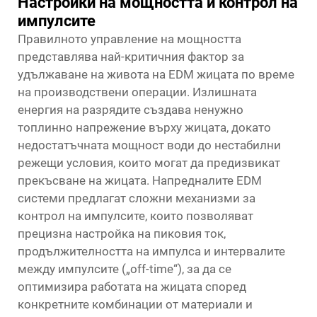
Настройки на мощността и контрол на
импулсите
Правилното управление на мощността
представлява най-критичния фактор за
удължаване на живота на EDM жицата по време
на производствени операции. Излишната
енергия на разрядите създава ненужно
топлинно напрежение върху жицата, докато
недостатъчната мощност води до нестабилни
режещи условия, които могат да предизвикат
прекъсване на жицата. Напредналите EDM
системи предлагат сложни механизми за
контрол на импулсите, които позволяват
прецизна настройка на пиковия ток,
продължителността на импулса и интервалите
между импулсите („off-time“), за да се
оптимизира работата на жицата според
конкретните комбинации от материали и