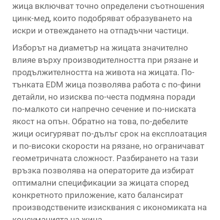
жица включват точно определени съотношения
цинк-мед, които подобряват образуването на
искри и отвеждането на отпадъчни частици.
Изборът на диаметър на жицата значително
влияе върху производителността при рязане и
продължителността на живота на жицата. По-
тънката EDM жица позволява работа с по-фини
детайли, но изисква по-честа подмяна поради
по-малкото си напречно сечение и по-ниската
якост на опън. Обратно на това, по-дебелите
жици осигуряват по-дълъг срок на експлоатация
и по-високи скорости на рязане, но ограничават
геометричната сложност. Разбирането на тази
връзка позволява на операторите да избират
оптимални спецификации за жицата според
конкретното приложение, като балансират
производствените изисквания с икономиката на
консумацията на жица.