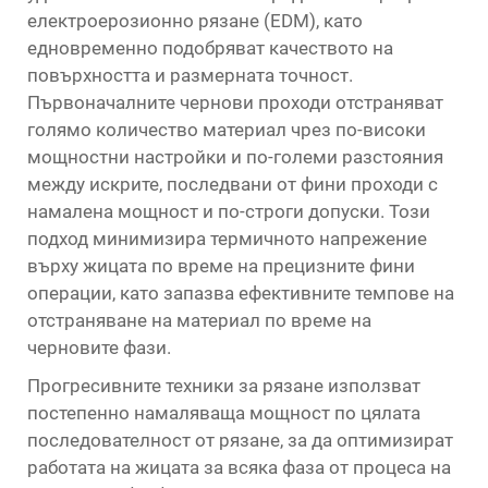
електроерозионно рязане (EDM), като
едновременно подобряват качеството на
повърхността и размерната точност.
Първоначалните чернови проходи отстраняват
голямо количество материал чрез по-високи
мощностни настройки и по-големи разстояния
между искрите, последвани от фини проходи с
намалена мощност и по-строги допуски. Този
подход минимизира термичното напрежение
върху жицата по време на прецизните фини
операции, като запазва ефективните темпове на
отстраняване на материал по време на
черновите фази.
Прогресивните техники за рязане използват
постепенно намаляваща мощност по цялата
последователност от рязане, за да оптимизират
работата на жицата за всяка фаза от процеса на