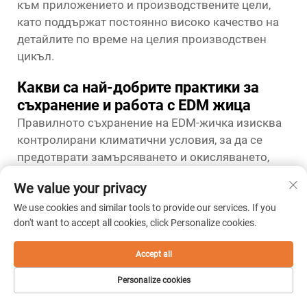
към приложението и производствените цели,
като поддържат постоянно високо качество на
детайлите по време на целия производствен
цикъл.
Какви са най-добрите практики за
съхранение и работа с EDM жица
Правилното съхранение на EDM-жичка изисква
контролирани климатични условия, за да се
предотврати замърсяването и окисляването,
които могат да повлияят върху резултатите от
We value your privacy
рязането. Жичката трябва да се съхранява в
чисти, сухи помещения с постоянна температура
We use cookies and similar tools to provide our services. If you
don't want to accept all cookies, click Personalize cookies.
и влажност. Защитната опаковка предотвратява
замърсяването от прах, масла и атмосферна
Accept all
влага. Правилните процедури за работа с
жичката минимизират механичните повреди и
Personalize cookies
запазват нейната цялост по време на