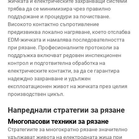
жичката и електрическите захранващи системи
трябва да се минимизира чрез правилно
поддържане и процедури за почистване.
Високото контактно съпротивление
предизвиква локално нагряване, което отслабва
EDM-жичката и намалява последователността
при рязане. Професионалните протоколи за
поддръжка включват редовен инспекционен
контрол и подготвителна обработка на
електрическите контакти, за да се гарантира
надеждно захранване и удължен
експлоатационен живот на жичката през целия
производствен цикъл.
Напреднали стратегии за рязане
Многопасови техники за рязане
Стратегиите за многократно рязане значително
удължават живота на електродната жица при