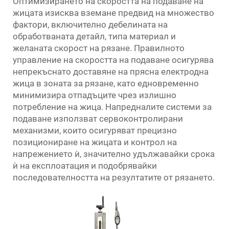
Оптимизирането на скоростта на подаване на
жицата изисква вземане предвид на множество
фактори, включително дебелината на
обработваната детайл, типа материал и
желаната скорост на рязане. Правилното
управление на скоростта на подаване осигурява
непрекъснато доставяне на прясна електродна
жица в зоната за рязане, като едновременно
минимизира отпадъците чрез излишно
потребление на жица. Напредналите системи за
подаване използват сервоконтролирани
механизми, които осигуряват прецизно
позициониране на жицата и контрол на
напрежението ѝ, значително удължавайки срока
ѝ на експлоатация и подобрявайки
последователността на резултатите от рязането.