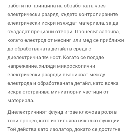
работи по принципа на обработката чрез
електрически разряд, където контролираните
електрически искри изяждат материала, за да
създадат прецизни отвори. Процесът започва,
когато електрод от месинг или мед се приближи
до обработваната детайл в среда с
диелектрична течност. Когато се подаде
напрежение, хиляди микроскопични
електрически разряди възникват между
електрода и обработваната детайл, като всяка
искра отстранява миниатюрни частици от
материала.
Диелектричният флуид играе ключова роля в
този процес, като изпълнява няколко функции.
Той действа като изолатор, докато се достигне