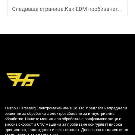
Следваща страница:
Как EDM пробиването се справя със създаването на микроскопични отвори?
Taizhou HarsMarg Електромеханична Co. Ltd. предлага напреднали
решения за обработка с електрозабиване за индустриална
обработка. Нашите машини за обработка с волфрамова жица с
висока скорост и CNC машини за пробиване осигуряват висока
прецизност, надеждност и ефективност. Доверяван от клиенти по