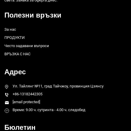
света. Заявка за оферта днес.
Полезни връзки
За нас
ПРОДУКТИ
Често задавани въпроси
ВРЪЗКА С НАС
Адрес
Ул. Тайлянг №11, град Тайчжоу, провинция Цзянсу
+86-13182442305
[email protected]
Време: 9.00 ч. сутринта - 4.00 ч. следобед
Бюлетин