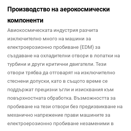
Производство на аерокосмически
компоненти
Авиокосмическата индустрия разчита
изключително много на машини за
електроерозионно пробиване (EDM) за
създаване на охладителни отвори в лопатки на
турбини и други критични двигатели. Тези
отвори трябва да отговарят на изключително
стеснени допуски, като в същото време се
поддържат прецизни ъгли и изисквания към
повърхностната обработка. Възможността за
пробиване на тези отвори без предизвикване на
механично напрежение прави машините за
електроерозионно пробиване незаменими в