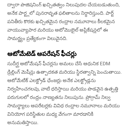
ద్వారా పొజిషనింగ్ ఖచ్చితత్వం నిలుపుదల చేయబడుతుంది,
అనేక పార్ట్లలో పునరావృత ఫలితాలను నిర్ధారిస్తుంది. పార్ట్
పనితీరు కొరకు ఖచ్చితమైన రంధ్రాల నమూనాలు కీలకమైన
వాయువ్యాపార మరియు ఆటోమొబైల్ అప్లికేషన్లలో ఈ
సామర్థ్యం ప్రత్యేకంగా విలువైనది.
ఆటోమేటెడ్ ఆపరేషన్ ఫీచర్లు
సుదీర్ఘ ఆటోమేషన్ ఫీచర్లను అమలు చేసే ఆధునిక EDM
డ్రిల్లింగ్ మెషీన్లు ఉత్పాదకత మరియు స్థిరత్వాన్ని పెంచుతాయి.
ఆటోమేటిక్ ఎలక్ట్రోడ్ ఛేంజర్లు అనేక ఎలక్ట్రోడ్లను
నిర్వహించగలవు, వాటి ధరిస్తాయి మరియు పొడవైన ఉత్పత్తి
పరుగులలో రంధ్రం నాణ్యతను నిలుపును. ప్రోగ్రామ్ నిల్వ
సామర్థ్యాలు ఆపరేటర్లకు వివిధ రంధ్రాల నమూనాలు మరియు
వినియోగ పరిస్థితుల మధ్య వేగంగా మారడానికి
అనుమతిస్తాయి.