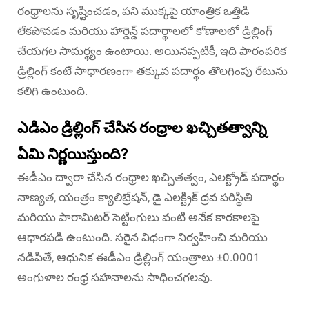
రంధ్రాలను సృష్టించడం, పని ముక్కపై యాంత్రిక ఒత్తిడి
లేకపోవడం మరియు హార్డెన్డ్ పదార్థాలలో కోణాలలో డ్రిల్లింగ్
చేయగల సామర్థ్యం ఉంటాయి. అయినప్పటికీ, ఇది పారంపరిక
డ్రిల్లింగ్ కంటే సాధారణంగా తక్కువ పదార్థం తొలగింపు రేటును
కలిగి ఉంటుంది.
ఎడిఎం డ్రిల్లింగ్ చేసిన రంధ్రాల ఖచ్చితత్వాన్ని
ఏమి నిర్ణయిస్తుంది?
ఈడీఎం ద్వారా చేసిన రంధ్రాల ఖచ్చితత్వం, ఎలక్ట్రోడ్ పదార్థం
నాణ్యత, యంత్రం క్యాలిబ్రేషన్, డై ఎలక్ట్రిక్ ద్రవ పరిస్థితి
మరియు పారామిటర్ సెట్టింగులు వంటి అనేక కారకాలపై
ఆధారపడి ఉంటుంది. సరైన విధంగా నిర్వహించి మరియు
నడిపితే, ఆధునిక ఈడీఎం డ్రిల్లింగ్ యంత్రాలు ±0.0001
అంగుళాల రంధ్ర సహనాలను సాధించగలవు.