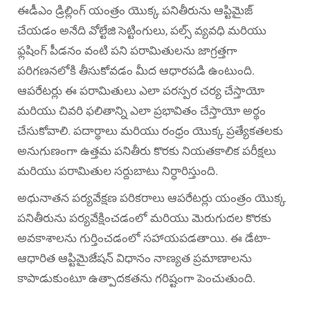
ఈడీఎం డ్రిల్లింగ్ యంత్రం యొక్క పనితీరును ఆప్టిమైజ్
చేయడం అనేది వోల్టేజి సెట్టింగులు, పల్స్ వ్యవధి మరియు
ఫ్లషింగ్ పీడనం వంటి పని పరామితులను జాగ్రత్తగా
పరిగణనలోకి తీసుకోవడం మీద ఆధారపడి ఉంటుంది.
ఆపరేటర్లు ఈ పరామితులు ఎలా పరస్పర చర్య చేస్తాయో
మరియు చివరి ఫలితాన్ని ఎలా ప్రభావితం చేస్తాయో అర్థం
చేసుకోవాలి. పదార్థాలు మరియు రంధ్రం యొక్క ప్రత్యేకతలకు
అనుగుణంగా ఉత్తమ పనితీరు కొరకు నియతకాలిక పరీక్షలు
మరియు పరామితుల సర్దుబాటు నిర్ధారిస్తుంది.
అధునాతన పర్యవేక్షణ పరికరాలు ఆపరేటర్లు యంత్రం యొక్క
పనితీరును పర్యవేక్షించడంలో మరియు మెరుగుదల కొరకు
అవకాశాలను గుర్తించడంలో సహాయపడతాయి. ఈ డేటా-
ఆధారిత ఆప్టిమైజేషన్ విధానం నాణ్యత ప్రమాణాలను
కాపాడుకుంటూ ఉత్పాదకతను గరిష్టంగా పెంచుతుంది.