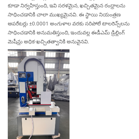
కూడా నిర్వహిస్తుంది, ఇవి సరళమైన, ఖచ్చితమైన రంధ్రాలను
సాధించడానికి చాలా ముఖ్యమైనవి. ఈ స్థాయి నియంత్రణ
ఆపరేటర్లు ±0.0001 అంగుళాల వరకు సరిపోలే టాలరెన్స్‌లను
సాధించడానికి అనుమతిస్తుంది, ఇందువల్ల ఈడీఎమ్ డ్రిల్లింగ్
మెషీన్లు అధిక-ఖచ్చితత్వానికి అనువైనవి.