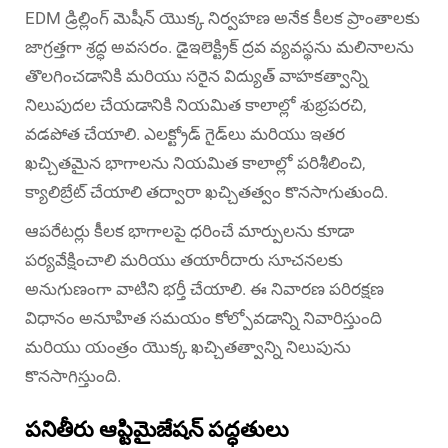
EDM డ్రిల్లింగ్ మెషీన్‌ యొక్క నిర్వహణ అనేక కీలక ప్రాంతాలకు
జాగ్రత్తగా శ్రద్ధ అవసరం. డైఇలెక్ట్రిక్ ద్రవ వ్యవస్థను మలినాలను
తొలగించడానికి మరియు సరైన విద్యుత్ వాహకత్వాన్ని
నిలుపుదల చేయడానికి నియమిత కాలాల్లో శుభ్రపరచి,
వడపోత చేయాలి. ఎలక్ట్రోడ్ గైడ్‌లు మరియు ఇతర
ఖచ్చితమైన భాగాలను నియమిత కాలాల్లో పరిశీలించి,
క్యాలిబ్రేట్ చేయాలి తద్వారా ఖచ్చితత్వం కొనసాగుతుంది.
ఆపరేటర్లు కీలక భాగాలపై ధరించే మార్పులను కూడా
పర్యవేక్షించాలి మరియు తయారీదారు సూచనలకు
అనుగుణంగా వాటిని భర్తీ చేయాలి. ఈ నివారణ పరిరక్షణ
విధానం అనూహిత సమయం కోల్పోవడాన్ని నివారిస్తుంది
మరియు యంత్రం యొక్క ఖచ్చితత్వాన్ని నిలుపును
కొనసాగిస్తుంది.
పనితీరు ఆప్టిమైజేషన్ పద్ధతులు