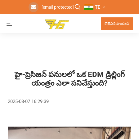
TE
[email protected]
కోటేషన్ పొందండి
హై-ప్రెసిజన్ పనులలో ఒక EDM డ్రిల్లింగ్
యంత్రం ఎలా పనిచేస్తుంది?
2025-08-07 16:29:39