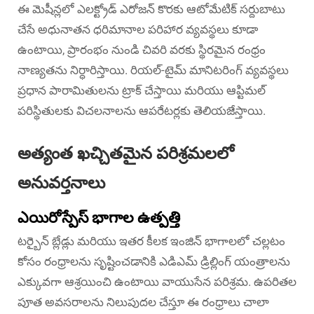
ఈ మెషీన్లలో ఎలక్ట్రోడ్ ఎరోజన్ కొరకు ఆటోమేటిక్ సర్దుబాటు
చేసే అధునాతన ధరిమానాల పరిహార వ్యవస్థలు కూడా
ఉంటాయి, ప్రారంభం నుండి చివరి వరకు స్థిరమైన రంధ్రం
నాణ్యతను నిర్ధారిస్తాయి. రియల్-టైమ్ మానిటరింగ్ వ్యవస్థలు
ప్రధాన పారామితులను ట్రాక్ చేస్తాయి మరియు ఆప్టిమల్
పరిస్థితులకు విచలనాలను ఆపరేటర్లకు తెలియజేస్తాయి.
అత్యంత ఖచ్చితమైన పరిశ్రమలలో
అనువర్తనాలు
ఎయిరోస్పేస్ భాగాల ఉత్పత్తి
టర్బైన్ బ్లేడ్లు మరియు ఇతర కీలక ఇంజిన్ భాగాలలో చల్లటం
కోసం రంధ్రాలను సృష్టించడానికి ఎడిఎమ్ డ్రిల్లింగ్ యంత్రాలను
ఎక్కువగా ఆశ్రయించి ఉంటాయి వాయుసేన పరిశ్రమ. ఉపరితల
పూత అవసరాలను నిలుపుదల చేస్తూ ఈ రంధ్రాలు చాలా