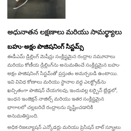
అధునాతన లక్షణాలు మరియు సామర్థ్యాలు
బహు-అక్షం పొజిషనింగ్ సిస్టమ్స్
ఈడీఎమ్ డ్రిల్లింగ్ మెషీన్లు సంక్లిష్టమైన రంధ్రాల నమూనాలు
మరియు కోణీయ డ్రిల్లింగ్‌ను అనుమతించే సంక్లిష్టమైన బహు-
అక్షం పొజిషనింగ్ సిస్టమ్‌తో ప్రస్తుతం అమర్చబడి ఉంటాయి.
ఇవి వివిధ కోణాలు మరియు స్థానాల వద్ద ఎలక్ట్రోడ్‌ను
ఖచ్చితంగా పొజిషన్ చేయగలవు, ఇందువల్ల టర్బైన్ బ్లేడ్లలో,
ఇంధన ఇంజెక్షన్ నాజిల్స్ మరియు ఇతర సంక్లిష్టమైన
భాగాలలో చల్లబరిచే రంధ్రాలను సృష్టించడానికి
అనుమతిస్తుంది.
అధిక-రిజల్యూషన్ ఎన్కోడర్లు మరియు ప్రెసిషన్ బాల్ స్క్రూలు