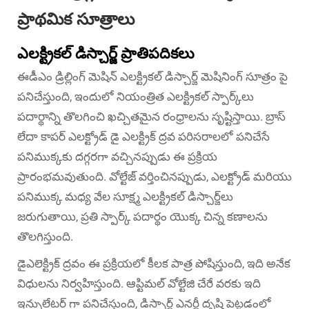
ప్రాథమిక సూత్రాలు
ఎలక్ట్రికల్ డిస్చార్జ్ ప్రాతిపదికలు
ఈడీఎం డ్రిల్లింగ్ మెషిన్ ఎలక్ట్రికల్ డిస్చార్జ్ మెషినింగ్ సూత్రం పై
పనిచేస్తుంది, ఇందులో నియంత్రిత ఎలక్ట్రికల్ స్పార్క్‌లు
పదార్థాన్ని తొలగించి ఖచ్చితమైన రంధ్రాలను సృష్టిస్తాయి. బ్రాస్
లేదా కాపర్ ఎలక్ట్రోడ్ డై ఎలక్ట్రిక్ ద్రవ పరిసరాలలో పనిచేసే
పనిముక్కకు దగ్గరగా వచ్చినప్పుడు ఈ ప్రక్రియ
ప్రారంభమవుతుంది. వోల్టేజ్ వర్తించినప్పుడు, ఎలక్ట్రోడ్ మరియు
పనిముక్క మధ్య వేల సూక్ష్మ ఎలక్ట్రికల్ డిస్చార్జ్‌లు
జరుగుతాయి, ప్రతి స్పార్క్ పదార్థం యొక్క చిన్న కణాలను
తొలగిస్తుంది.
డైఎలెక్ట్రిక్ ద్రవం ఈ ప్రక్రియలో కీలక పాత్ర పోషిస్తుంది, ఇది అనేక
విధులను నిర్వహిస్తుంది. ఆప్టిమల్ వోల్టేజి చేరే వరకు ఇది
ఇన్సులేటర్ గా పనిచేస్తుంది, డిస్చార్జ్ ఎనర్జీ దృష్టి పెట్టడంలో