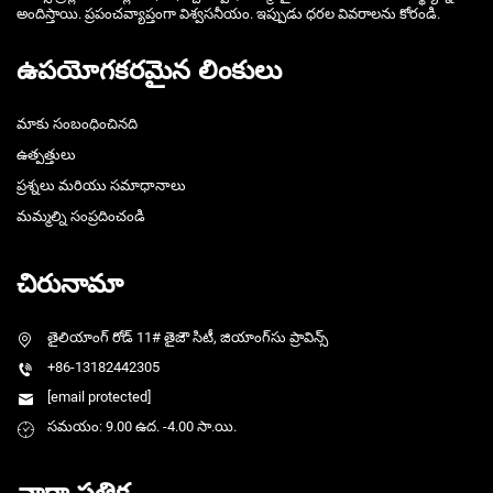
అందిస్తాయి. ప్రపంచవ్యాప్తంగా విశ్వసనీయం. ఇప్పుడు ధరల వివరాలను కోరండి.
ఉపయోగకరమైన లింకులు
మాకు సంబంధించినది
ఉత్పత్తులు
ప్రశ్నలు మరియు సమాధానాలు
మమ్మల్ని సంప్రదించండి
చిరునామా
తైలియాంగ్ రోడ్ 11# తైజౌ సిటీ, జియాంగ్‌సు ప్రావిన్స్
+86-13182442305
[email protected]
సమయం: 9.00 ఉద. -4.00 సా.యి.
వార్తా పత్రిక