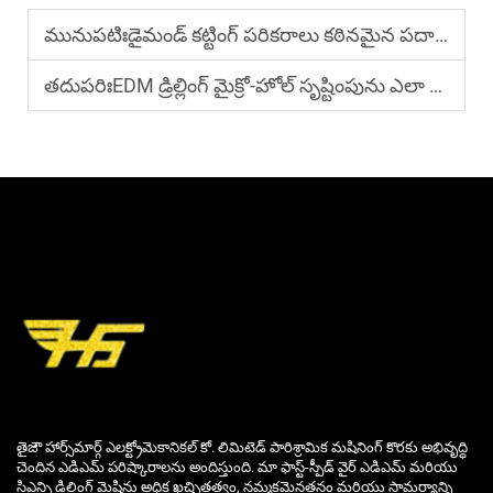
మునుపటిః
డైమండ్ కట్టింగ్ పరికరాలు కఠినమైన పదార్థాలను ఎలా నిర్వహిస్తాయి?
తదుపరిః
EDM డ్రిల్లింగ్ మైక్రో-హోల్ సృష్టింపును ఎలా నిర్వహిస్తుంది?
తైజౌ హార్స్‌మార్గ్ ఎలక్ట్రోమెకానికల్ కో. లిమిటెడ్ పారిశ్రామిక మషినింగ్ కొరకు అభివృద్ధి
చెందిన ఎడిఎమ్ పరిష్కారాలను అందిస్తుంది. మా ఫాస్ట్-స్పీడ్ వైర్ ఎడిఎమ్ మరియు
సిఎన్సి డ్రిల్లింగ్ మెషిన్లు అధిక ఖచ్చితత్వం, నమ్మకమైనతనం మరియు సామర్థ్యాన్ని