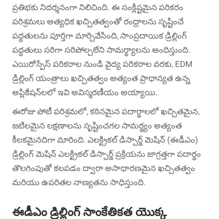
ప్రతిభకు నిదర్శనంగా నిలిచింది. ఈ సంక్లిష్టమైన పరికరం
పరిశ్రమలు అత్యధిక ఖచ్చితత్వంతో రంధ్రాలను సృష్టించే
పద్ధతులను పూర్తిగా మార్చివేసింది, సాంప్రదాయిక డ్రిల్లింగ్
పద్ధతులు సరిగా సరిపోల్చలేని సామర్థ్యాలను అందిస్తుంది.
ఎయిరోస్పేస్ పరికరాల నుండి వైద్య పరికరాల వరకు,
EDM
డ్రిల్లింగ్ యంత్రాలు
ఖచ్చితత్వం అత్యంత ప్రాధాన్యత ఉన్న
అప్లికేషన్‌లలో ఇవి అవిస్మరణీయం అయ్యాయి.
ఈరోజు పోటీ పరిశ్రమలో, కఠినమైన పదార్థాలలో ఖచ్చితమైన,
జటిలమైన లక్షణాలను సృష్టించగల సామర్థ్యం అత్యంత
కీలకమైనదిగా మారింది. ఎలక్ట్రికల్ డిస్చార్జ్ మెషిన్ (ఈడీఎం)
డ్రిల్లింగ్ మెషిన్ ఎలక్ట్రికల్ డిస్చార్జ్ ప్రక్రియను జాగ్రత్తగా పదార్థం
తొలగింపుతో కలపడం ద్వారా అసాధారణమైన ఖచ్చితత్వం
మరియు ఉపరితల నాణ్యతను సాధిస్తుంది.
ఈడీఎం డ్రిల్లింగ్ సాంకేతికత యొక్క