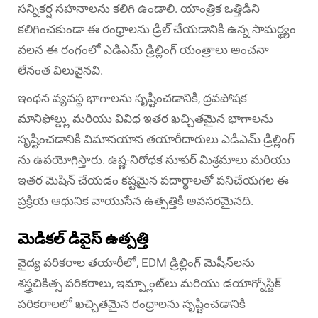
సన్నికర్ష సహనాలను కలిగి ఉండాలి. యాంత్రిక ఒత్తిడిని
కలిగించకుండా ఈ రంధ్రాలను డ్రిల్ చేయడానికి ఉన్న సామర్థ్యం
వలన ఈ రంగంలో ఎడిఎమ్ డ్రిల్లింగ్ యంత్రాలు అంచనా
లేనంత విలువైనవి.
ఇంధన వ్యవస్థ భాగాలను సృష్టించడానికి, ద్రవపోషక
మానిఫోల్డ్లు మరియు వివిధ ఇతర ఖచ్చితమైన భాగాలను
సృష్టించడానికి విమానయాన తయారీదారులు ఎడిఎమ్ డ్రిల్లింగ్
ను ఉపయోగిస్తారు. ఉష్ణ-నిరోధక సూపర్ మిశ్రమాలు మరియు
ఇతర మెషిన్ చేయడం కష్టమైన పదార్థాలతో పనిచేయగల ఈ
ప్రక్రియ ఆధునిక వాయుసేన ఉత్పత్తికి అవసరమైనది.
మెడికల్ డివైస్ ఉత్పత్తి
వైద్య పరికరాల తయారీలో, EDM డ్రిల్లింగ్ మెషీన్‌లను
శస్త్రచికిత్స పరికరాలు, ఇమ్ప్లాంట్‌లు మరియు డయాగ్నోస్టిక్
పరికరాలలో ఖచ్చితమైన రంధ్రాలను సృష్టించడానికి