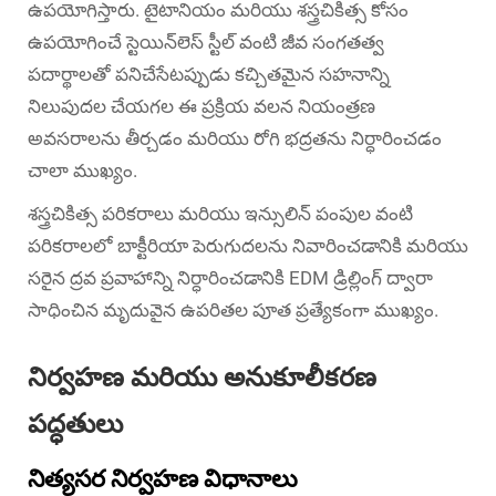
ఉపయోగిస్తారు. టైటానియం మరియు శస్త్రచికిత్స కోసం
ఉపయోగించే స్టెయిన్‌లెస్ స్టీల్ వంటి జీవ సంగతత్వ
పదార్థాలతో పనిచేసేటప్పుడు కచ్చితమైన సహనాన్ని
నిలుపుదల చేయగల ఈ ప్రక్రియ వలన నియంత్రణ
అవసరాలను తీర్చడం మరియు రోగి భద్రతను నిర్ధారించడం
చాలా ముఖ్యం.
శస్త్రచికిత్స పరికరాలు మరియు ఇన్సులిన్ పంపుల వంటి
పరికరాలలో బాక్టీరియా పెరుగుదలను నివారించడానికి మరియు
సరైన ద్రవ ప్రవాహాన్ని నిర్ధారించడానికి EDM డ్రిల్లింగ్ ద్వారా
సాధించిన మృదువైన ఉపరితల పూత ప్రత్యేకంగా ముఖ్యం.
నిర్వహణ మరియు అనుకూలీకరణ
పద్ధతులు
నిత్యసర నిర్వహణ విధానాలు