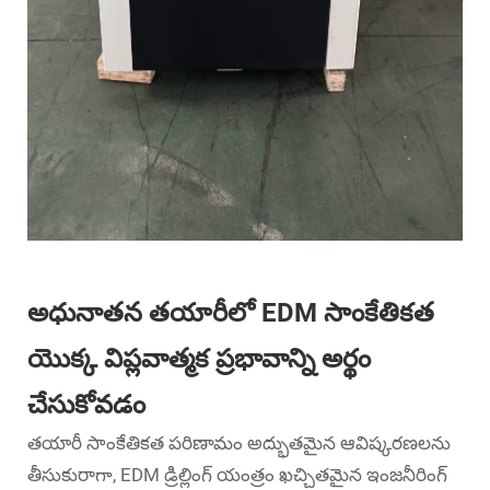
అధునాతన తయారీలో EDM సాంకేతికత
యొక్క విప్లవాత్మక ప్రభావాన్ని అర్థం
చేసుకోవడం
తయారీ సాంకేతికత పరిణామం అద్భుతమైన ఆవిష్కరణలను
తీసుకురాగా, EDM డ్రిల్లింగ్ యంత్రం ఖచ్చితమైన ఇంజనీరింగ్