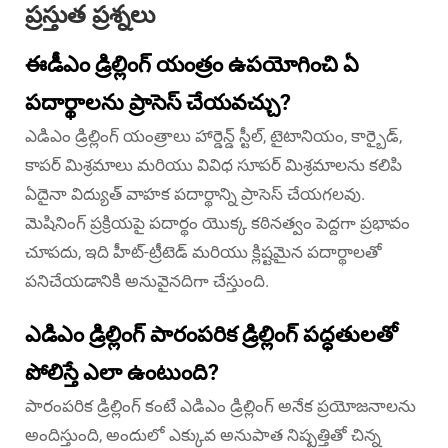
ప్రస్తుత ప్రశ్నలు
ఈడీఎం డ్రిల్లింగ్ యంత్రం ఉపయోగించి ఏ
పదార్థాలను ప్రాసెస్ చేయవచ్చు?
ఎడిఎం డ్రిల్లింగ్ యంత్రాలు హార్డెన్డ్ స్టీల్, టైటానియం, కార్బైడ్,
కాపర్ మిశ్రమాలు మరియు వివిధ సూపర్ మిశ్రమాలను కలిపి
ఏదైనా విద్యుత్ వాహక పదార్థాన్ని ప్రాసెస్ చేయగలవు.
మెషినింగ్ ప్రక్రియపై పదార్థం యొక్క కఠినత్వం పెద్దగా ప్రభావం
చూపదు, ఇది హీట్-ట్రీటెడ్ మరియు క్లిష్టమైన పదార్థాలతో
పనిచేయడానికి అనువైనదిగా చేస్తుంది.
ఎడిఎం డ్రిల్లింగ్ పారంపరిక డ్రిల్లింగ్ పద్ధతులతో
పోలిస్తే ఎలా ఉంటుంది?
పారంపరిక డ్రిల్లింగ్ కంటే ఎడిఎం డ్రిల్లింగ్ అనేక ప్రయోజనాలను
అందిస్తుంది, అందులో ఎక్కువ అనుపాత నిష్పత్తితో చిన్న