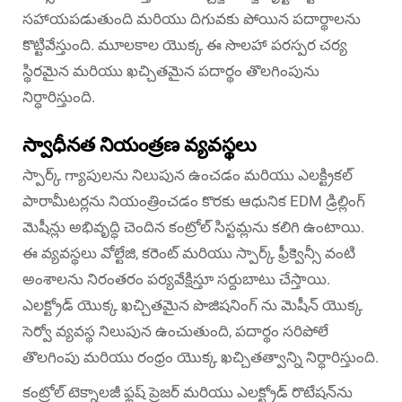
సహాయపడుతుంది మరియు దిగువకు పోయిన పదార్థాలను
కొట్టివేస్తుంది. మూలకాల యొక్క ఈ సొలహా పరస్పర చర్య
స్థిరమైన మరియు ఖచ్చితమైన పదార్థం తొలగింపును
నిర్ధారిస్తుంది.
స్వాధీనత నియంత్రణ వ్యవస్థలు
స్పార్క్ గ్యాపులను నిలుపున ఉంచడం మరియు ఎలక్ట్రికల్
పారామీటర్లను నియంత్రించడం కొరకు ఆధునిక EDM డ్రిల్లింగ్
మెషీన్లు అభివృద్ధి చెందిన కంట్రోల్ సిస్టమ్లను కలిగి ఉంటాయి.
ఈ వ్యవస్థలు వోల్టేజి, కరెంట్ మరియు స్పార్క్ ఫ్రీక్వెన్సీ వంటి
అంశాలను నిరంతరం పర్యవేక్షిస్తూ సర్దుబాటు చేస్తాయి.
ఎలక్ట్రోడ్ యొక్క ఖచ్చితమైన పొజిషనింగ్ ను మెషీన్ యొక్క
సెర్వో వ్యవస్థ నిలుపున ఉంచుతుంది, పదార్థం సరిపోలే
తొలగింపు మరియు రంధ్రం యొక్క ఖచ్చితత్వాన్ని నిర్ధారిస్తుంది.
కంట్రోల్ టెక్నాలజీ ఫ్లష్ ప్రెజర్ మరియు ఎలక్ట్రోడ్ రొటేషన్‌ను