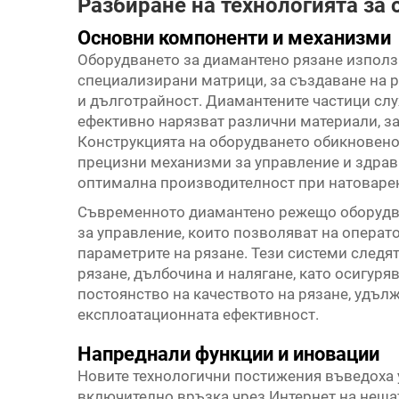
Разбиране на технологията за
Основни компоненти и механизми
Оборудването за диамантено рязане изпол
специализирани матрици, за създаване на 
и дълготрайност. Диамантените частици сл
ефективно нарязват различни материали, за
Конструкцията на оборудването обикновено
прецизни механизми за управление и здрави
оптимална производителност при натоварен
Съвременното диамантено режещо оборудва
за управление, които позволяват на операт
параметрите на рязане. Тези системи следя
рязане, дълбочина и налягане, като осигур
постоянство на качеството на рязане, удъ
експлоатационната ефективност.
Напреднали функции и иновации
Новите технологични постижения въведоха
включително връзка чрез Интернет на нещат