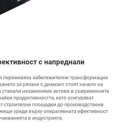
ективност с напреднали
ия переживяха забележителни трансформации
ването за рязане с диамант
стоят начело на
а станали незаменими активи в съвременните
йки продуктивността, като осигуряват
От строителни площадки до производствени
жещи уреди върху оперативната ефективност
чакванията в индустрията.