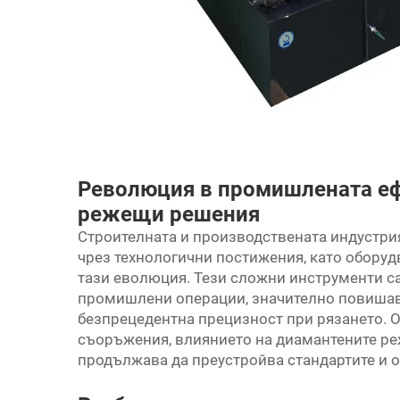
Революция в промишлената еф
режещи решения
Строителната и производствената индустр
чрез технологични постижения, като
оборуд
тази еволюция. Тези сложни инструменти с
промишлени операции, значително повишава
безпрецедентна прецизност при рязането. 
съоръжения, влиянието на диамантените ре
продължава да преустройва стандартите и о