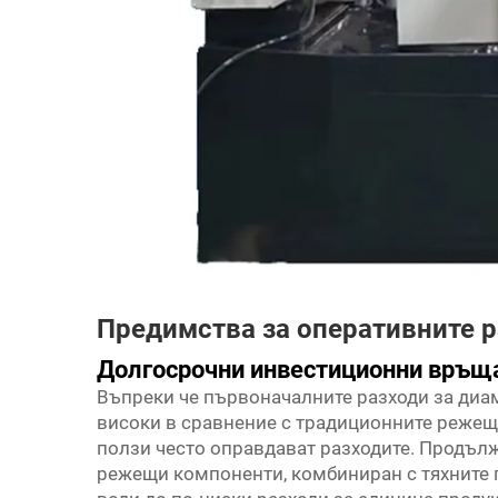
Предимства за оперативните 
Долгосрочни инвестиционни връщ
Въпреки че първоначалните разходи за диа
високи в сравнение с традиционните режещ
ползи често оправдават разходите. Продъл
режещи компоненти, комбиниран с тяхните 