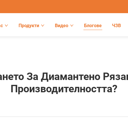
ас
Продукти
Видео
Блогове
ЧЗВ
ането За Диамантено Ряза
Производителността?