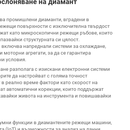
 ослоняване на диамант
зва промишлени диаманти, вградени в
режещи повърхности с изключителна твърдост
ужат като микроскопични режещи ръбове, които
пазвайки структурната си цялост.
 включва напреднали системи за охлаждане,
 моторни агрегати, за да се гарантира
и условия.
не разполага с изискани електронни системи
орите да настройват с голяма точност
т в реално време фактори като скорост на
яват автоматични корекции, които поддържат
лжавайки живота на инструмента и повишавайки
 умни функции в диамантените режещи машини,
а (IoT) и възможности за анализ на данни.