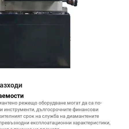
разходи
аемости
мантено режещо оборудване могат да са по-
и инструменти, дългосрочните финансови
жителният срок на служба на диамантените
превъзходни експлоатационни характеристики,