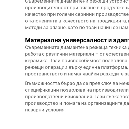
Съвременните диамантени режещи устройст
производителност при рязане в продължени
качество при големи серийни производстве
отклоненията в качеството на продукцията,
методи за рязане, като по този начин се на
Материална универсалност и адап
Съвременната диамантена режеща техника 
работа с различни материали – от естестве
керамика. Тази приспособимост позволява 
режещи операции върху единна платформа,
пространството и намалявайки разходите з
Възможността бързо да се превключва меж
спецификации позволява на производителит
производствени изисквания. Тази гъвкавос
производство и помага на организациите д
пазарни условия.