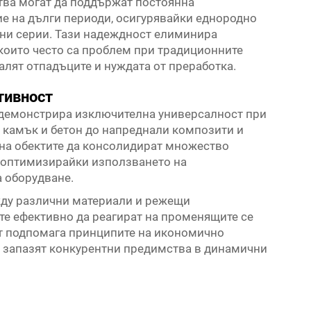
ва могат да поддържат постоянна
е на дълги периоди, осигурявайки еднородно
ни серии. Тази надеждност елиминира
 които често са проблем при традиционните
малят отпадъците и нуждата от преработка.
тивност
демонстрира изключителна универсалност при
н камък и бетон до напреднали композити и
на обектите да консолидират множество
 оптимизирайки използването на
а оборудване.
ду различни материали и режещи
е ефективно да реагират на променящите се
т подпомага принципите на икономично
а запазят конкурентни предимства в динамични