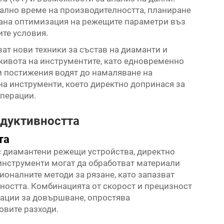
ално време на производителността, планиране
ана оптимизация на режещите параметри въз
ите условия.
ат нови техники за състав на диаманти и
живота на инструментите, като едновременно
и постижения водят до намаляване на
а инструменти, което директно допринася за
перации.
одуктивността
та
 с диамантени режещи устройства, директно
инструменти могат да обработват материали
ионалните методи за рязане, като запазват
ността. Комбинацията от скорост и прецизност
ации за довършване, опростява
овите разходи.