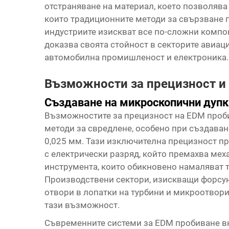
отстраняване на материал, което позволява
които традиционните методи за свързване п
индустриите изискват все по-сложни компо
доказва своята стойност в секторите авиац
автомобилна промишленост и електроника.
Възможности за прецизност и
Създаване на микроскопични дупк
Възможностите за прецизност на EDM проб
методи за свредлене, особено при създава
0,025 мм. Тази изключителна прецизност пр
с електрически разряд, който премахва ме
инструмента, които обикновено намаляват 
Производствени сектори, изискващи форсун
отвори в лопатки на турбини и микроотвори
тази възможност.
Съвременните системи за EDM пробиване 