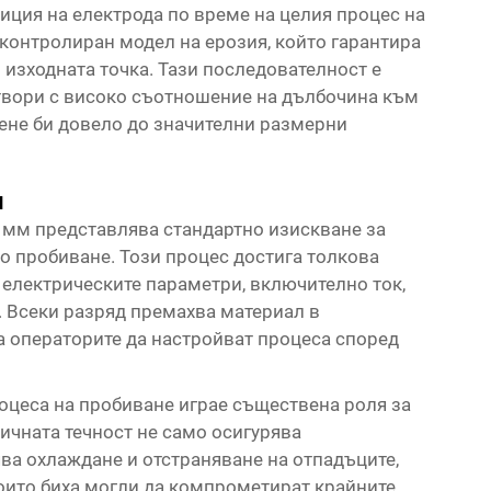
иция на електрода по време на целия процес на
контролиран модел на ерозия, който гарантира
 изходната точка. Тази последователност е
твори с високо съотношение на дълбочина към
ене би довело до значителни размерни
и
1 мм представлява стандартно изискване за
о пробиване. Този процес достига толкова
 електрическите параметри, включително ток,
 Всеки разряд премахва материал в
а операторите да настройват процеса според
оцеса на пробиване играе съществена роля за
ичната течност не само осигурява
ява охлаждане и отстраняване на отпадъците,
ито биха могли да компрометират крайните