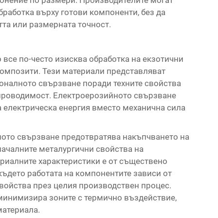
лонение по размери. Производителите могат
бработка върху готови компоненти, без да
та или размерната точност.
все по-често изисква обработка на екзотични
композити. Тези материали представляват
оналното свързване поради техните свойства
опроводимост. Електроерозийното свързване
а електрическа енергия вместо механична сила
ното свързване предотвратява накъпчването на
ачалните металургични свойства на
ериалните характеристики е от съществено
където работата на компонентите зависи от
войства през целия производствен процес.
минимизира зоните с термично въздействие,
материала.