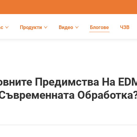
ас
Продукти
Видео
Блогове
ЧЗВ
овните Предимства На ED
Съвременната Обработка