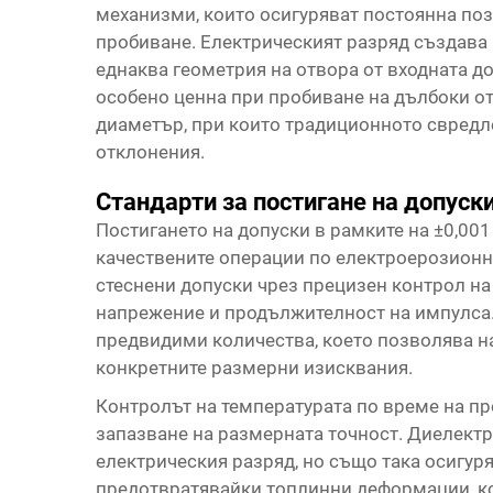
механизми, които осигуряват постоянна поз
пробиване. Електрическият разряд създава 
еднаква геометрия на отвора от входната до
особено ценна при пробиване на дълбоки о
диаметър, при които традиционното свредл
отклонения.
Стандарти за постигане на допуск
Постигането на допуски в рамките на ±0,00
качествените операции по електроерозионн
стеснени допуски чрез прецизен контрол на
напрежение и продължителност на импулса.
предвидими количества, което позволява н
конкретните размерни изисквания.
Контролът на температурата по време на пр
запазване на размерната точност. Диелектр
електрическия разряд, но също така осигур
предотвратявайки топлинни деформации, ко