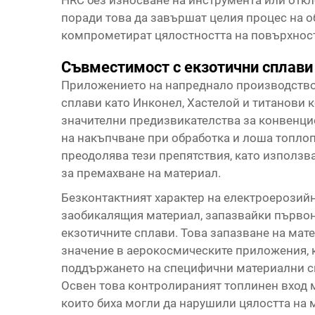
HRC без износване на инструмента или отк
поради това да завършат целия процес на о
компрометират цялостността на повърхност
Съвместимост с екзотични сплави
Приложението на напреднало производство 
сплави като Инконел, Хастелой и титанови 
значителни предизвикателства за конвенци
на накъпчване при обработка и лоша топл
преодолява тези препятствия, като използв
за премахване на материал.
Безконтактният характер на електроерозий
заобикалящия материал, запазвайки първон
екзотичните сплави. Това запазване на мат
значение в аерокосмическите приложения, 
поддържането на специфични материални с
Освен това контролираният топлинен вход 
които биха могли да нарушили цялостта на 