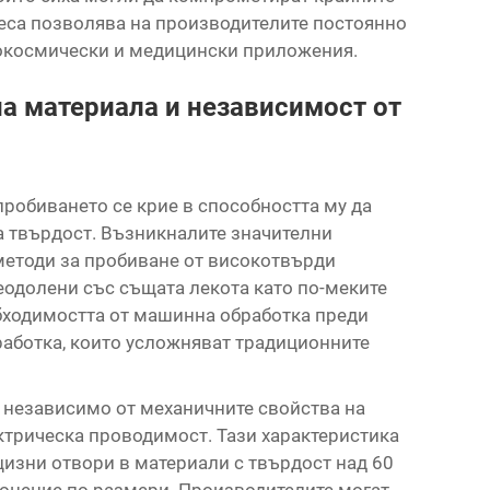
цеса позволява на производителите постоянно
ерокосмически и медицински приложения.
а материала и независимост от
робиването се крие в способността му да
а твърдост. Възникналите значителни
методи за пробиване от високотвърди
еодолени със същата лекота като по-меките
бходимостта от машинна обработка преди
работка, които усложняват традиционните
 независимо от механичните свойства на
ектрическа проводимост. Тази характеристика
цизни отвори в материали с твърдост над 60