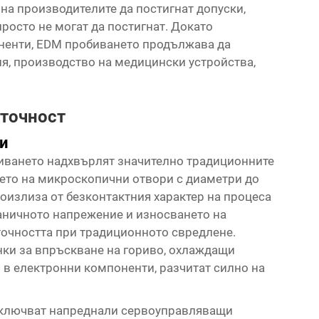
 на производителите да постигнат допуски,
росто не могат да постигнат. Докато
ненти, EDM пробиването продължава да
ия, производство на медицински устройства,
 точност
и
иването надхвърлят значително традиционните
нето на микроскопични отвори с диаметри до
оизлиза от безконтактния характер на процеса
ханичното напрежение и износването на
точността при традиционното свредлене.
ки за впръскване на гориво, охлаждащи
 в електронни компоненти, разчитат силно на
включват напреднали сервоуправляващи