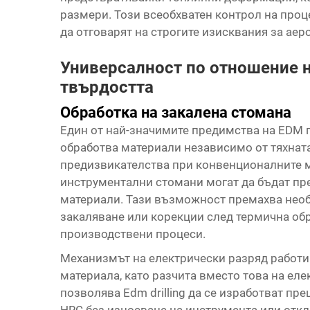
размери. Този всеобхватен контрол на про
да отговарят на строгите изисквания за а
Универсалност по отношение н
твърдостта
Обработка на закалена стомана
Един от най-значимите предимства на EDM п
обработва материали независимо от тяхнат
предизвикателства при конвенционалните 
инструментални стомани могат да бъдат пр
материали. Тази възможност премахва нео
закаляване или корекции след термична об
производствени процеси.
Механизмът на електрически разряд работи
материала, като разчита вместо това на ел
позволява
Edm drilling
да се изработват пре