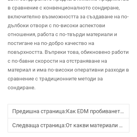
в сравнение с конвенционалното сондиране,
включително възможността за създаване на по-
дълбоки отвори с по-високи аспектови
отношения, работа с по-твърди материали и
постигане на по-добро качество на
повърхността. Въпреки това, обикновено работи
с по-бавни скорости на отстраняване на
материал и има по-високи оперативни разходи в
сравнение с традиционните методи за
сондиране.
Предишна страница:
Как EDM пробиването се справя със създаването на микроскопични отвори?
Следваща страница:
От какви материали може да се обработва с електрозахранващ проводник?