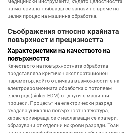
медицински инструменти, където цялостността
на материала трябва да се запази по време на
целия процес на машинна обработка.
Съображения относно крайната
повърхност и прецизността
Характеристики на качеството на
повърхността
Качеството на повърхностната обработка
представлява критичен експлоатационен
параметър, който отличава възможностите на
електроерозионната обработка с потопяем
електрод (sinker EDM) от другите машинни
процеси. Процесът на електрически разряд
създава уникална повърхностна текстура,
характеризираща се с наслагващи се кратери,
образувани от отделни искрови разряди. Този
претопен слой обикновено има дебелина между