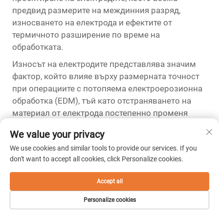
предвид размерите на междинния разряд,
износването на електрода и ефектите от
термичното разширение по време на
обработката.
Износът на електродите представлява значим
фактор, който влияе върху размерната точност
при операциите с потопяема електроерозионна
обработка (EDM), тъй като отстраняването на
материал от електрода постепенно променя
неговата геометрия през целия цикъл на
We value your privacy
обработката. Опитните оператори компенсират
We use cookies and similar tools to provide our services. If you
износа на електродите чрез внимателен подбор
don't want to accept all cookies, click Personalize cookies.
на технологичните параметри и чрез стратегии с
множество електроди, които осигуряват
Accept all
запазване на размерната точност при
оптимизиране на скоростта на отстраняване на
Personalize cookies
материала. Напредналите машини са