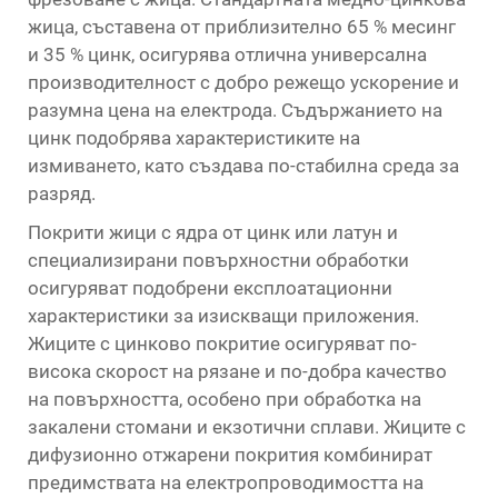
жица, съставена от приблизително 65 % месинг
и 35 % цинк, осигурява отлична универсална
производителност с добро режещо ускорение и
разумна цена на електрода. Съдържанието на
цинк подобрява характеристиките на
измиването, като създава по-стабилна среда за
разряд.
Покрити жици с ядра от цинк или латун и
специализирани повърхностни обработки
осигуряват подобрени експлоатационни
характеристики за изискващи приложения.
Жиците с цинково покритие осигуряват по-
висока скорост на рязане и по-добра качество
на повърхността, особено при обработка на
закалени стомани и екзотични сплави. Жиците с
дифузионно отжарени покрития комбинират
предимствата на електропроводимостта на