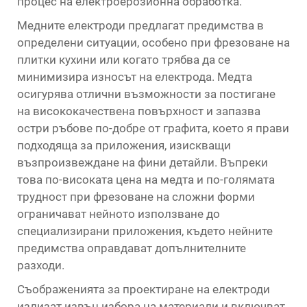
процес на електроерозионна обработка.
Медните електроди предлагат предимства в
определени ситуации, особено при фрезоване на
плитки кухини или когато трябва да се
минимизира износът на електрода. Медта
осигурява отлични възможности за постигане
на висококачествена повърхност и запазва
остри ръбове по-добре от графита, което я прави
подходяща за приложения, изискващи
възпроизвеждане на фини детайли. Въпреки
това по-високата цена на медта и по-голямата
трудност при фрезоване на сложни форми
ограничават нейното използване до
специализирани приложения, където нейните
предимства оправдават допълнителните
разходи.
Съображенията за проектиране на електроди
излизат извън избора на материали и включват