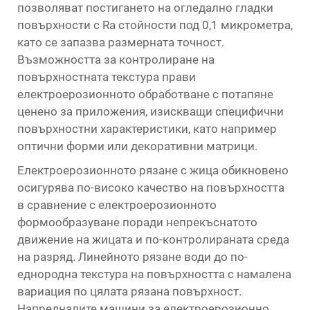
позволяват постигането на огледално гладки
повърхности с Ra стойности под 0,1 микрометра,
като се запазва размерната точност.
Възможността за контролиране на
повърхностната текстура прави
електроерозионното обработване с потапяне
ценено за приложения, изискващи специфични
повърхностни характеристики, като например
оптични форми или декоративни матрици.
Електроерозионното рязане с жица обикновено
осигурява по-високо качество на повърхността
в сравнение с електроерозионното
формообразуване поради непрекъснатото
движение на жицата и по-контролираната среда
на разряд. Линейното рязане води до по-
еднородна текстура на повърхността с намалена
вариация по цялата рязана повърхност.
Напредналите машини за електроерозионно