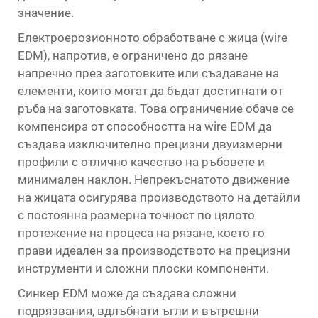
значение.
Електроерозионното обработване с жица (wire
EDM), напротив, е ограничено до рязане
напречно през заготовките или създаване на
елементи, които могат да бъдат достигнати от
ръба на заготовката. Това ограничение обаче се
компенсира от способността на wire EDM да
създава изключително прецизни двуизмерни
профили с отлично качество на ръбовете и
минимален наклон. Непрекъснатото движение
на жицата осигурява производството на детайли
с постоянна размерна точност по цялото
протежение на процеса на рязане, което го
прави идеален за производството на прецизни
инструменти и сложни плоски компоненти.
Синкер EDM може да създава сложни
подрязвания, вдлъбнати ъгли и вътрешни