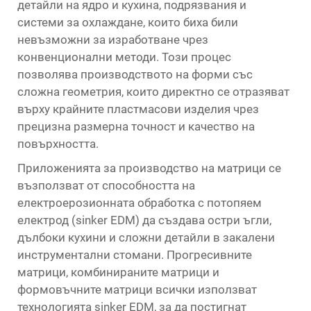
детайли на ядро и кухина, подрязвания и
системи за охлаждане, които биха били
невъзможни за изработване чрез
конвенционални методи. Този процес
позволява производството на форми със
сложна геометрия, които директно се отразяват
върху крайните пластмасови изделия чрез
прецизна размерна точност и качество на
повърхността.
Приложенията за производство на матрици се
възползват от способността на
електроерозионната обработка с потопяем
електрод (sinker EDM) да създава остри ъгли,
дълбоки кухини и сложни детайли в закалени
инструментални стомани. Прогресивните
матрици, комбинираните матрици и
формовъчните матрици всички използват
технологията sinker EDM, за да постигнат