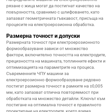
рязане с жица могат да постигнат качество на
повърхността, сравнимо с шлифоването, като
запазват геометричната гъвкавост, присъща на
процесите на електроерозионна обработка.
Размерна точност и допуски
Размерната точност при електроерозионното
формообразуване зависи от множество
фактори, включително точността на електродите,
прецизността на машината, топлинните ефекти и
оптимизацията на параметрите на процеса.
Съвременните ЧПУ машини за
електроерозионно формообразуване редовно
постигат размерна точност в рамките на ±0,005
мм, като запазват отлична повторяемост при
обработката на множество детайли. Ключът към
постигане на оптимална точност е правилното
проектиране на електродите, което взема