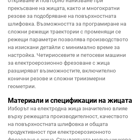
откриване и повторно нанизване при
прекъсване на жицата, както и многократни
резове за подобряване на повърхностната
шлифовка. Възможността за програмиране на
сложни режещи траектории с променящи се
режещи параметри позволява производството
на изискани детайли с минимално време за
настройка. Четириосевите и петосеви машини
за електроерозионно фрезоване с жица
разширяват възможностите, включително
конични резове и сложни триизмерни
геометрии.
Материали и спецификации на жицата
Изборът на електродна жица значително влияе
върху режещата производителност, качеството
на повърхностната шлифовка и общата
продуктивност при електроерозионното
фрезоване с жица. Стандартната медно-цинкова