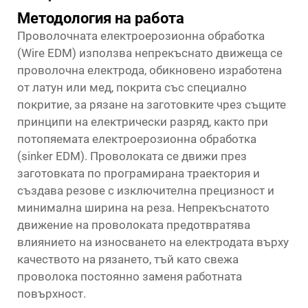
Методология на работа
Проволочната електроерозионна обработка
(Wire EDM) използва непрекъснато движеща се
проволочна електрода, обикновено изработена
от латун или мед, покрита със специално
покритие, за рязане на заготовките чрез същите
принципи на електрически разряд, както при
потопяемата електроерозионна обработка
(sinker EDM). Проволоката се движи през
заготовката по програмирана траектория и
създава резове с изключителна прецизност и
минимална ширина на реза. Непрекъснатото
движение на проволоката предотвратява
влиянието на износването на електродата върху
качеството на рязането, тъй като свежа
проволока постоянно заменя работната
повърхност.