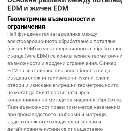
Основни разлики между потапящ
EDM и жичен EDM
Геометрични възможности и
ограничения
Най-фундаменталната разлика между
електроерозионното обработване с потапяне
(sinker EDM) и електроерозионното обработване
с жица (wire EDM) се крие в техните геометрични
възможности и вродени ограничения.
Синкер
EDM
то се отличава със способността си да
създава сложни триизмерни кухини, слепи
отвори и изискани вътрешни геометрии, които
не могат да бъдат достигнати чрез
конвенционални методи за машинна обработка.
Тази възможност прави този метод незаменим
при производството на форми и матрици,
където сложните охладителни канали и
детайлираните кухини са от съществено