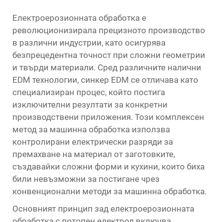
Електроерозионната обработка е
революционизирала прецизното производство
в различни индустрии, като осигурява
безпрецедентна точност при сложни геометрии
и твърди материали. Сред различните налични
EDM технологии,
синкер EDM
се отличава като
специализиран процес, който постига
изключителни резултати за конкретни
производствени приложения. Този комплексен
метод за машинна обработка използва
контролирани електрически разряди за
премахване на материал от заготовките,
създавайки сложни форми и кухини, които биха
били невъзможни за постигане чрез
конвенционални методи за машинна обработка.
Основният принцип зад електроерозионната
обработка с потопен електрод включва