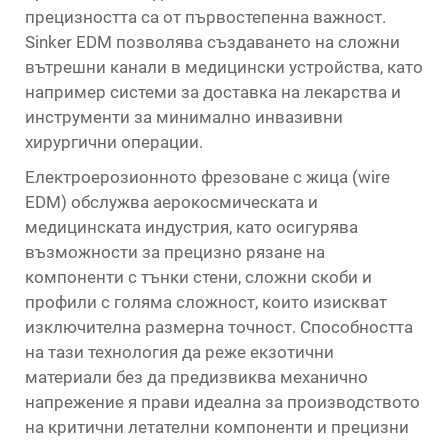
прецизността са от първостепенна важност.
Sinker EDM позволява създаването на сложни
вътрешни канали в медицински устройства, като
например системи за доставка на лекарства и
инструменти за минимално инвазивни
хирургични операции.
Електроерозионното фрезоване с жица (wire
EDM) обслужва аерокосмическата и
медицинската индустрия, като осигурява
възможности за прецизно рязане на
компоненти с тънки стени, сложни скоби и
профили с голяма сложност, които изискват
изключителна размерна точност. Способността
на тази технология да реже екзотични
материали без да предизвиква механично
напрежение я прави идеална за производството
на критични летателни компоненти и прецизни