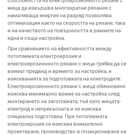
способността на електроерозионното рязане с
жица да извършва многократни рязания с
намаляваща енергия на разряд позволява
оптимизация както на скоростта на рязане, така
и на качеството на повърхността в рамките на
една и съща настройка.
При сравнението на ефективността между
потопяемата електроерозия и
електроерозионното рязане с жица трябва да се
вземат предвид и времето за настройка, и
изискванията за подготовката на електродите.
Електроерозионното рязане с жица обикновено
изисква минимално време за настройка след
монтирането на заготовката, тъй като жицата-
електрод е непрекъсната и не изисква
специална подготовка. При потопяемата
електроерозия се изисква внимателно
проектиране, производство и позициониране на