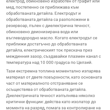
електрод, обикновено изработен от графит или
мед, постепенно се приближава към
обработваната детайла. Електродът и
обработваната детайла са разположени в
резервоар, пълен с диелектрична течност,
обикновено деионизирана вода или
въглеводородно масло. Когато електродът се
приближи достатъчно до обработваната
детайла, електрическият ток прескача през
междинния зазор, създавайки плазмен канал с
температура над 10 000 градуса по Целзий.
Тази екстремна топлина моментално изпарява
материал от двете повърхности, като основната
част от материалното отстраняване се
осъществява от обработваната детайла.
Диелектричната течност изпълнява няколко
критични функции: действа като изолатор до
момента на разряд, помага за контролиране на