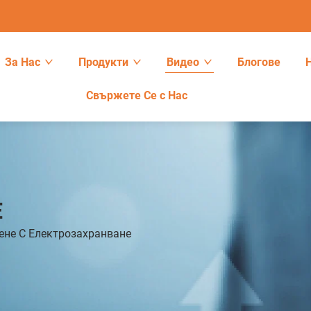
За Нас
Продукти
Видео
Блогове
Свържете Се с Нас
E
не С Електрозахранване