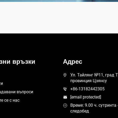
зни връзки
Адрес
Ул. Тайлянг №11, град 
провинция Цзянсу
ти
+86-13182442305
адавани въпроси
[email protected]
е се с нас
Време: 9.00 ч. сутринта -
следобед