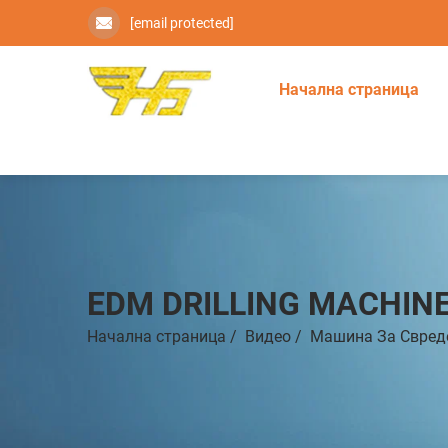
[email protected]
Начална страница
EDM DRILLING MACHIN
Начална страница
/
Видео
/
Машина За Свреде