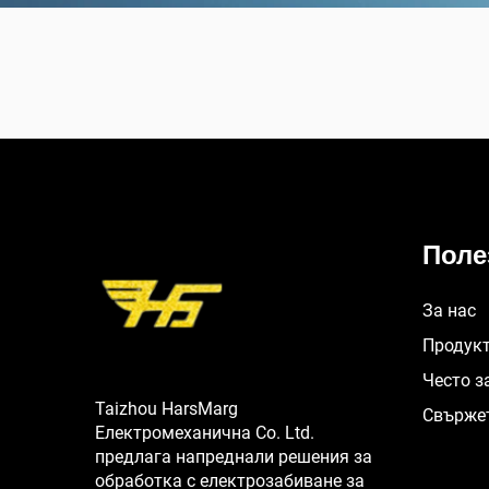
Поле
За нас
Продук
Често з
Taizhou HarsMarg
Свържет
Електромеханична Co. Ltd.
предлага напреднали решения за
обработка с електрозабиване за