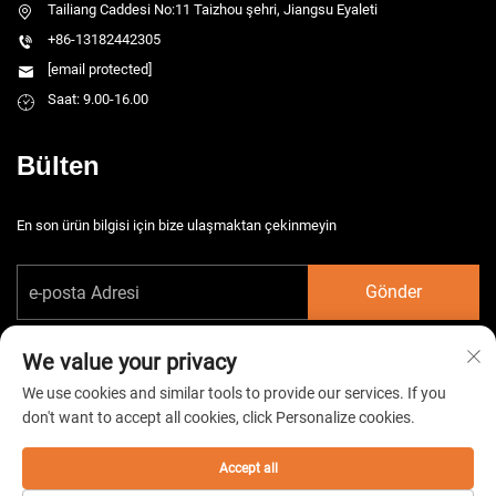
Tailiang Caddesi No:11 Taizhou şehri, Jiangsu Eyaleti
+86-13182442305
[email protected]
Saat: 9.00-16.00
Bülten
En son ürün bilgisi için bize ulaşmaktan çekinmeyin
Gönder
We value your privacy
We use cookies and similar tools to provide our services. If you
don't want to accept all cookies, click Personalize cookies.
Telif hakkı © 2026 China Taizhou HarsMarg Elektromekanik Co. Ltd. Tüm
hakları saklıdır. -
Gizlilik Politikası
Accept all