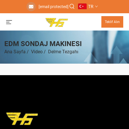
TR
[email protected]
Teklif Alın
EDM SONDAJ MAKINESI
Ana Sayfa
/
Video
/
Delme Tezgahı