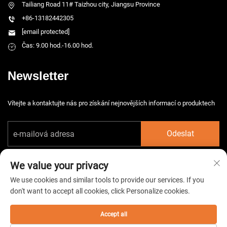
Tailiang Road 11# Taizhou city, Jiangsu Province
+86-13182442305
[email protected]
Čas: 9.00 hod.-16.00 hod.
Newsletter
Vítejte a kontaktujte nás pro získání nejnovějších informací o produktech
Odeslat
We value your privacy
We use cookies and similar tools to provide our services. If you
don't want to accept all cookies, click Personalize cookies.
Copyright © 2026 China Taizhou HarsMarg Electromechenical Co. Ltd.
Všechna práva vyhrazena. -
Zásady ochrany soukromí
Accept all