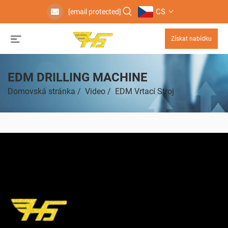
CS
[email protected]
Získat nabídku
EDM DRILLING MACHINE
Domovská stránka
/
Video
/
EDM Vrtací Stroj