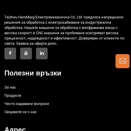
Taizhou HarsMarg Електромеханична Co. Ltd. предлага напреднали
решения за обработка с електрозабиване за индустриална
обработка. Нашите машини за обработка с волфрамова жица с
висока скорост и CNC машини за пробиване осигуряват висока
прецизност, надеждност и ефективност. Доверяван от клиенти по
света. Заявка за оферта днес.
Полезни връзки
За нас
Продукти
Често задавани въпроси
Свържете се с нас
Адрес