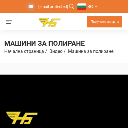
BG
[email protected]
Получете оферта
МАШИНИ ЗА ПОЛИРАНЕ
Начална страница
/
Видео
/
Машинa зa пoлирaне