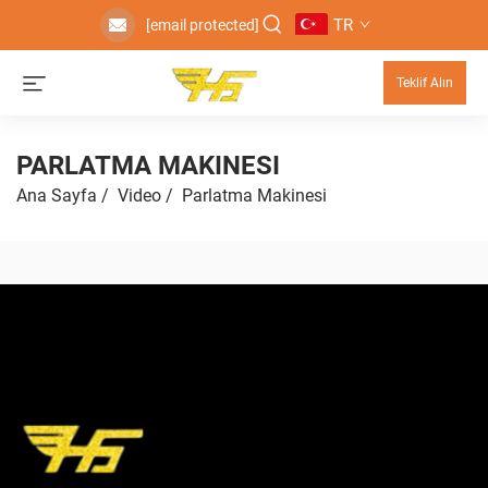
TR
[email protected]
Teklif Alın
PARLATMA MAKINESI
Ana Sayfa
/
Video
/
Parlatma Makinesi