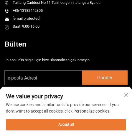
Tailiang Caddesi No:11 Taizhou şehri, Jiangsu Eyaleti
+86-13182442305
[email protected]
Saat: 9.00-16.00
Bülten
En son ürün bilgisi için bize ulaşmaktan çekinmeyin
Gönder
We value your privacy
We use cookies and similar tools to provide our services. If you
don't want to accept all cookies, click Personalize cookies.
Telif hakkı © 2026 China Taizhou HarsMarg Elektromekanik Co. Ltd. Tüm
hakları saklıdır. -
Gizlilik Politikası
Accept all