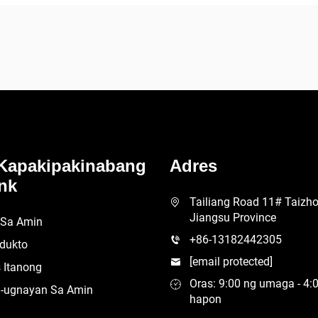
Kapakipakinabang
Adres
nk
Tailiang Road 11# Taizhou
Jiangsu Province
 Sa Amin
+86-13182442305
dukto
[email protected]
 Itanong
Oras: 9:00 ng umaga - 4:
-ugnayan Sa Amin
hapon