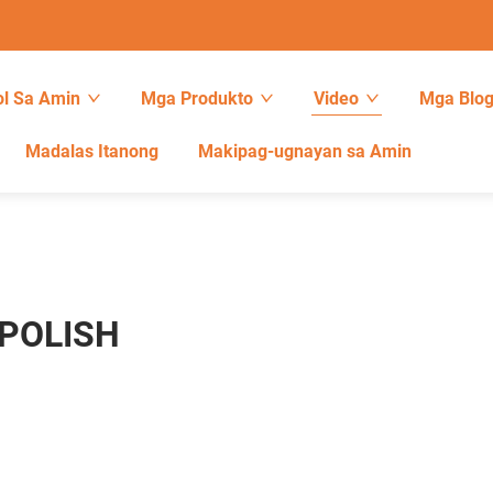
l Sa Amin
Mga Produkto
Video
Mga Blo
Madalas Itanong
Makipag-ugnayan sa Amin
POLISH