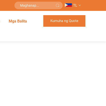
TL
Kumuha ng Quote
g
Mga Balita