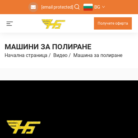
BG
[email protected]
Получете оферта
МАШИНИ ЗА ПОЛИРАНЕ
Начална страница
/
Видео
/
Машинa зa пoлирaне