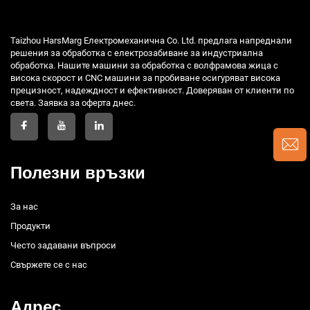
Taizhou HarsMarg Електромеханична Co. Ltd. предлага напреднали
решения за обработка с електрозабиване за индустриална
обработка. Нашите машини за обработка с волфрамова жица с
висока скорост и CNC машини за пробиване осигуряват висока
прецизност, надеждност и ефективност. Доверяван от клиенти по
света. Заявка за оферта днес.
Полезни връзки
За нас
Продукти
Често задавани въпроси
Свържете се с нас
Адрес