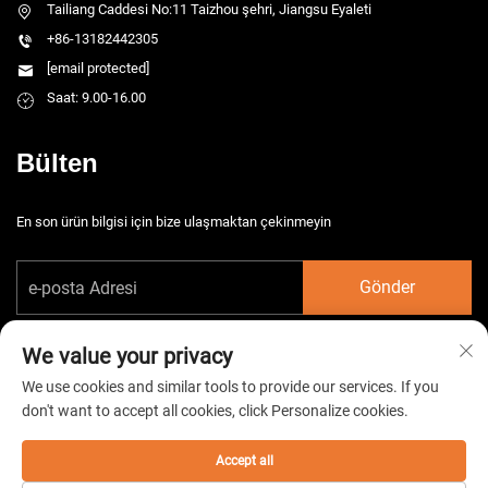
Tailiang Caddesi No:11 Taizhou şehri, Jiangsu Eyaleti
+86-13182442305
[email protected]
Saat: 9.00-16.00
Bülten
En son ürün bilgisi için bize ulaşmaktan çekinmeyin
Gönder
We value your privacy
We use cookies and similar tools to provide our services. If you
don't want to accept all cookies, click Personalize cookies.
Telif hakkı © 2026 China Taizhou HarsMarg Elektromekanik Co. Ltd. Tüm
hakları saklıdır. -
Gizlilik Politikası
Accept all