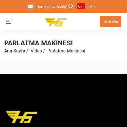
TR
[email protected]
Teklif Alın
PARLATMA MAKINESI
Ana Sayfa
/
Video
/
Parlatma Makinesi