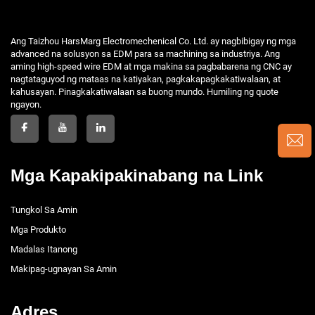
Ang Taizhou HarsMarg Electromechenical Co. Ltd. ay nagbibigay ng mga
advanced na solusyon sa EDM para sa machining sa industriya. Ang
aming high-speed wire EDM at mga makina sa pagbabarena ng CNC ay
nagtataguyod ng mataas na katiyakan, pagkakapagkakatiwalaan, at
kahusayan. Pinagkakatiwalaan sa buong mundo. Humiling ng quote
ngayon.
Mga Kapakipakinabang na Link
Tungkol Sa Amin
Mga Produkto
Madalas Itanong
Makipag-ugnayan Sa Amin
Adres