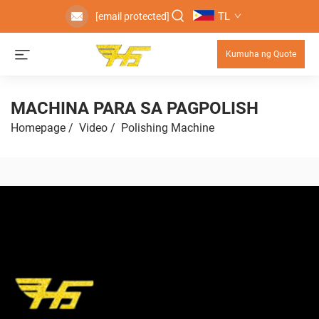
TL
[email protected]
Kumuha ng Quote
MACHINA PARA SA PAGPOLISH
Homepage
/
Video
/
Polishing Machine