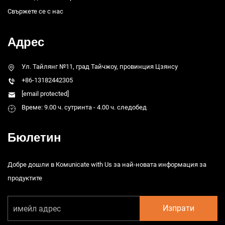
Свържете се с нас
Адрес
Ул. Тайлянг №11, град Тайчжоу, провинция Цзянсу
+86-13182442305
[email protected]
Време: 9.00 ч. сутринта - 4.00 ч. следобед
Бюлетин
Добре дошли в Комunicate with Us за най-новата информация за
продуктите
Изпрати