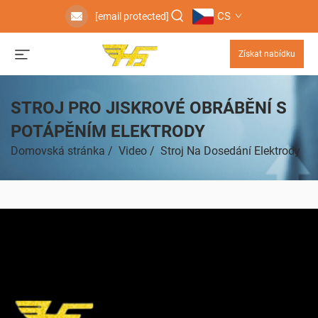
CS
[email protected]
Získat nabídku
STROJ PRO JISKROVÉ OBRÁBĚNÍ S
POTÁPĚNÍM ELEKTRODY
Domovská stránka
/
Video
/
Stroj Na Dosedání Elektrody