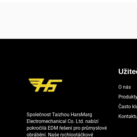
Užit
O nás
Produkt
Často kl
Společnost Taizhou HarsMarg
Kontaktu
Electromechanical Co. Ltd. nabízí
pokročilá EDM řešení pro průmyslové
obrábění. Naše rychlootáčkové