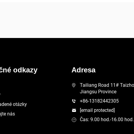
ečné odkazy
Adresa
Tailiang Road 11# Taizhou
Jiangsu Province
y
+86-13182442305
adené otázky
[email protected]
jte nás
Čas: 9.00 hod.-16.00 hod.