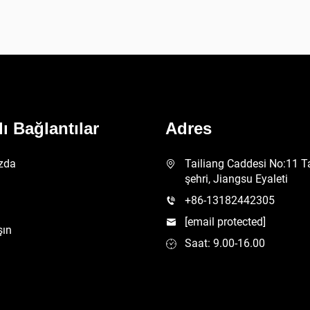
lı Bağlantılar
Adres
zda
Tailiang Caddesi No:11 T
şehri, Jiangsu Eyaleti
+86-13182442305
[email protected]
şın
Saat: 9.00-16.00