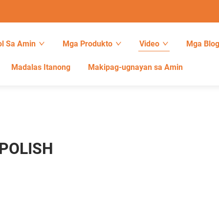
l Sa Amin
Mga Produkto
Video
Mga Blo
Madalas Itanong
Makipag-ugnayan sa Amin
POLISH