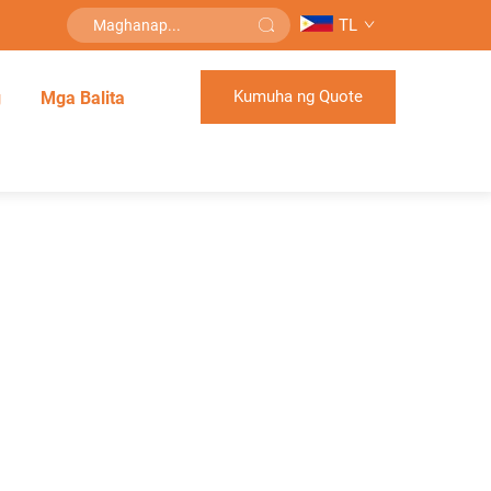
TL
Kumuha ng Quote
g
Mga Balita