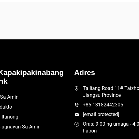
Kapakipakinabang
Adres
nk
Tailiang Road 11# Taizhou
Jiangsu Province
 Sa Amin
+86-13182442305
dukto
[email protected]
 Itanong
Oras: 9:00 ng umaga - 4:
-ugnayan Sa Amin
hapon