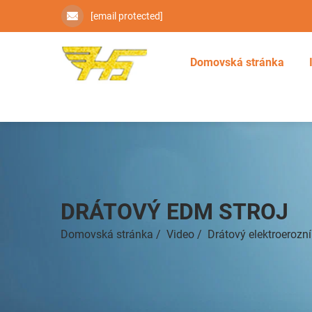
[email protected]
Domovská stránka
DRÁTOVÝ EDM STROJ
Domovská stránka
/
Video
/
Drátový elektroerozní 