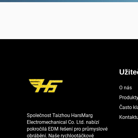
Užit
O nás
Produkt
Často kl
Společnost Taizhou HarsMarg
Kontaktu
Electromechanical Co. Ltd. nabízí
pokročilá EDM řešení pro průmyslové
obrábění. Naše rychlootáčkové