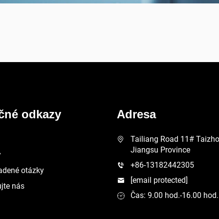
ečné odkazy
Adresa
Tailiang Road 11# Taizhou
Jiangsu Province
y
+86-13182442305
adené otázky
[email protected]
jte nás
Čas: 9.00 hod.-16.00 hod.