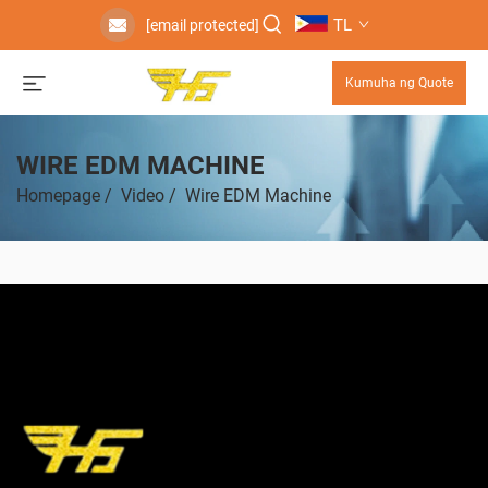
TL
[email protected]
Kumuha ng Quote
WIRE EDM MACHINE
Homepage
/
Video
/
Wire EDM Machine