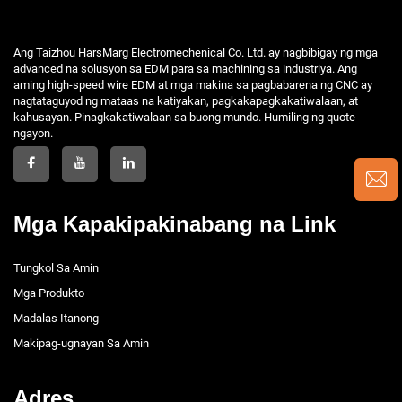
Ang Taizhou HarsMarg Electromechenical Co. Ltd. ay nagbibigay ng mga
advanced na solusyon sa EDM para sa machining sa industriya. Ang
aming high-speed wire EDM at mga makina sa pagbabarena ng CNC ay
nagtataguyod ng mataas na katiyakan, pagkakapagkakatiwalaan, at
kahusayan. Pinagkakatiwalaan sa buong mundo. Humiling ng quote
ngayon.
Mga Kapakipakinabang na Link
Tungkol Sa Amin
Mga Produkto
Madalas Itanong
Makipag-ugnayan Sa Amin
Adres