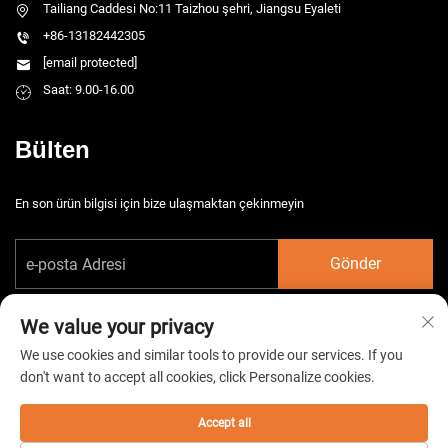
Tailiang Caddesi No:11 Taizhou şehri, Jiangsu Eyaleti
+86-13182442305
[email protected]
Saat: 9.00-16.00
Bülten
En son ürün bilgisi için bize ulaşmaktan çekinmeyin
Gönder
We value your privacy
We use cookies and similar tools to provide our services. If you
don't want to accept all cookies, click Personalize cookies.
Telif hakkı © 2026 China Taizhou HarsMarg Elektromekanik Co. Ltd. Tüm
hakları saklıdır. -
Gizlilik Politikası
Accept all