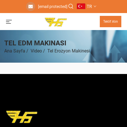
TR
[email protected]
Teklif Alın
TEL EDM MAKINASI
Ana Sayfa
/
Video
/
Tel Erozyon Makinesi