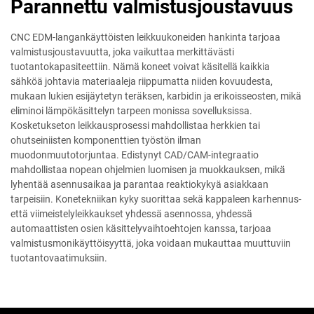
Parannettu valmistusjoustavuus
CNC EDM-langankäyttöisten leikkuukoneiden hankinta tarjoaa
valmistusjoustavuutta, joka vaikuttaa merkittävästi
tuotantokapasiteettiin. Nämä koneet voivat käsitellä kaikkia
sähköä johtavia materiaaleja riippumatta niiden kovuudesta,
mukaan lukien esijäytetyn teräksen, karbidin ja erikoisseosten, mikä
eliminoi lämpökäsittelyn tarpeen monissa sovelluksissa.
Kosketukseton leikkausprosessi mahdollistaa herkkien tai
ohutseiniisten komponenttien työstön ilman
muodonmuutotorjuntaa. Edistynyt CAD/CAM-integraatio
mahdollistaa nopean ohjelmien luomisen ja muokkauksen, mikä
lyhentää asennusaikaa ja parantaa reaktiokykyä asiakkaan
tarpeisiin. Konetekniikan kyky suorittaa sekä kappaleen karhennus-
että viimeistelyleikkaukset yhdessä asennossa, yhdessä
automaattisten osien käsittelyvaihtoehtojen kanssa, tarjoaa
valmistusmonikäyttöisyyttä, joka voidaan mukauttaa muuttuviin
tuotantovaatimuksiin.