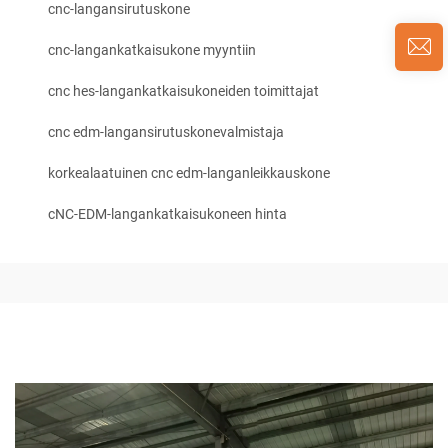
cnc-langansirutuskone
cnc-langankatkaisukone myyntiin
cnc hes-langankatkaisukoneiden toimittajat
cnc edm-langansirutuskonevalmistaja
korkealaatuinen cnc edm-langanleikkauskone
cNC-EDM-langankatkaisukoneen hinta