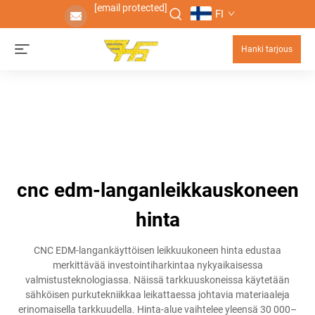
[email protected]
FI
Hanki tarjous
cnc edm-langanleikkauskoneen
hinta
CNC EDM-langankäyttöisen leikkuukoneen hinta edustaa
merkittävää investointiharkintaa nykyaikaisessa
valmistusteknologiassa. Näissä tarkkuuskoneissa käytetään
sähköisen purkutekniikkaa leikattaessa johtavia materiaaleja
erinomaisella tarkkuudella. Hinta-alue vaihtelee yleensä 30 000–