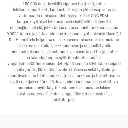
150 000 dollarin välillä riippuen tekijöistä, kuten
leikkuuskapasiteetti, langan halkaisijan yhteensopivuus ja
automaatio-ominaisuudet. Nykyaikaiset CNC EDM-
langankäyttöiset leikkuukoneet sisältävät edistyneitä
ohjausjärjestelmiä, jotka tarjoavat asennointitarkkuuden jopa
0,0001 tuuma ja pintalaadun ominaisuudet yhtä hienoksi kuin 0,1
Ra. Hinnoittelu heijastaa usein koneen ominaisuuksia, mukaan
lukien maksimimitat, leikkuunopeus ja ohjausliittymän
monimutkaisuus. Lisäkustannuksia aiheuttavat tekijät kuten
virtalähde, langan syöttömahdollisuudet ja
ympäristönsäätöominaisuudet. Näitä koneita käytetään laajasti
ilmailu-, auto-, lääkintälaitevalmistuksessa sekä työkalu- ja
muottivalmistusteollisuudessa, joissa tarkkuus ja toistettavuus
ovat ensisijaisen tärkeitä. Investointiharkinnassa on otettava
huomioon myös käyttökustannukset, mukaan lukien
kulutusmateriaalit, kuten langat, dielektriset nesteet ja
huoltotarpeet.