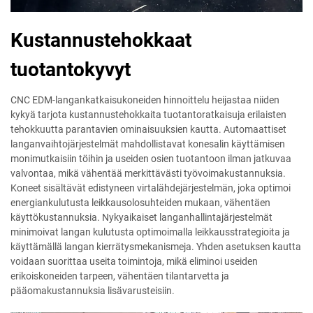
Kustannustehokkaat
tuotantokyvyt
CNC EDM-langankatkaisukoneiden hinnoittelu heijastaa niiden
kykyä tarjota kustannustehokkaita tuotantoratkaisuja erilaisten
tehokkuutta parantavien ominaisuuksien kautta. Automaattiset
langanvaihtojärjestelmät mahdollistavat konesalin käyttämisen
monimutkaisiin töihin ja useiden osien tuotantoon ilman jatkuvaa
valvontaa, mikä vähentää merkittävästi työvoimakustannuksia.
Koneet sisältävät edistyneen virtalähdejärjestelmän, joka optimoi
energiankulutusta leikkausolosuhteiden mukaan, vähentäen
käyttökustannuksia. Nykyaikaiset langanhallintajärjestelmät
minimoivat langan kulutusta optimoimalla leikkausstrategioita ja
käyttämällä langan kierrätysmekanismeja. Yhden asetuksen kautta
voidaan suorittaa useita toimintoja, mikä eliminoi useiden
erikoiskoneiden tarpeen, vähentäen tilantarvetta ja
pääomakustannuksia lisävarusteisiin.