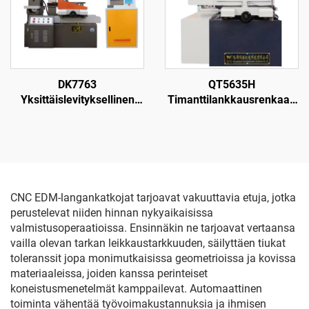
DK7763
QT5635H
Yksittäislevityksellinen
Timanttilankkausrenkaan
langanpuristuskone
leikkauskone
CNC EDM-langankatkojat tarjoavat vakuuttavia etuja, jotka
perustelevat niiden hinnan nykyaikaisissa
valmistusoperaatioissa. Ensinnäkin ne tarjoavat vertaansa
vailla olevan tarkan leikkaustarkkuuden, säilyttäen tiukat
toleranssit jopa monimutkaisissa geometrioissa ja kovissa
materiaaleissa, joiden kanssa perinteiset
koneistusmenetelmät kamppailevat. Automaattinen
toiminta vähentää työvoimakustannuksia ja ihmisen