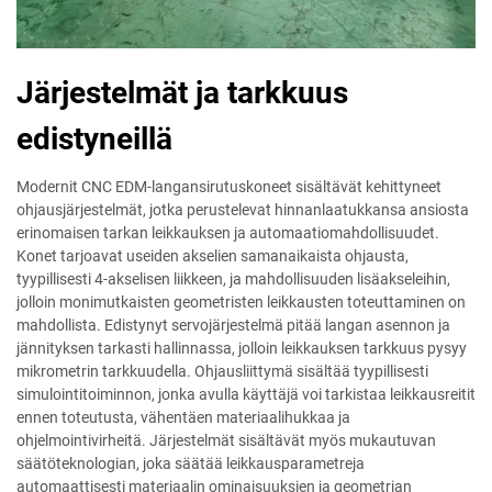
Järjestelmät ja tarkkuus
edistyneillä
Modernit CNC EDM-langansirutuskoneet sisältävät kehittyneet
ohjausjärjestelmät, jotka perustelevat hinnanlaatukkansa ansiosta
erinomaisen tarkan leikkauksen ja automaatiomahdollisuudet.
Konet tarjoavat useiden akselien samanaikaista ohjausta,
tyypillisesti 4-akselisen liikkeen, ja mahdollisuuden lisäakseleihin,
jolloin monimutkaisten geometristen leikkausten toteuttaminen on
mahdollista. Edistynyt servojärjestelmä pitää langan asennon ja
jännityksen tarkasti hallinnassa, jolloin leikkauksen tarkkuus pysyy
mikrometrin tarkkuudella. Ohjausliittymä sisältää tyypillisesti
simulointitoiminnon, jonka avulla käyttäjä voi tarkistaa leikkausreitit
ennen toteutusta, vähentäen materiaalihukkaa ja
ohjelmointivirheitä. Järjestelmät sisältävät myös mukautuvan
säätöteknologian, joka säätää leikkausparametreja
automaattisesti materiaalin ominaisuuksien ja geometrian