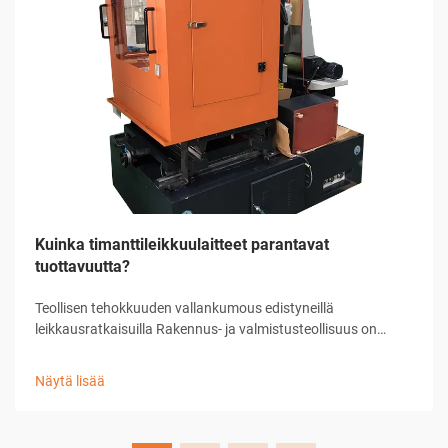
Kuinka timanttileikkuulaitteet parantavat
tuottavuutta?
Teollisen tehokkuuden vallankumous edistyneillä
leikkausratkaisuilla Rakennus- ja valmistusteollisuus on
kokenut merkittäviä muutoksia teknologian kehityksen
myötä, ja timanttileikkuulaitteet ovat edelläkävijöitä tässä
Näytä lisää
kehityksessä...