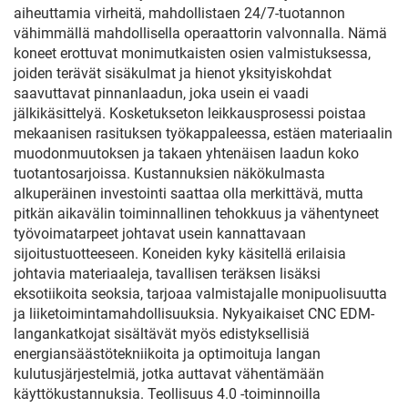
aiheuttamia virheitä, mahdollistaen 24/7-tuotannon
vähimmällä mahdollisella operaattorin valvonnalla. Nämä
koneet erottuvat monimutkaisten osien valmistuksessa,
joiden terävät sisäkulmat ja hienot yksityiskohdat
saavuttavat pinnanlaadun, joka usein ei vaadi
jälkikäsittelyä. Kosketukseton leikkausprosessi poistaa
mekaanisen rasituksen työkappaleessa, estäen materiaalin
muodonmuutoksen ja takaen yhtenäisen laadun koko
tuotantosarjoissa. Kustannuksien näkökulmasta
alkuperäinen investointi saattaa olla merkittävä, mutta
pitkän aikavälin toiminnallinen tehokkuus ja vähentyneet
työvoimatarpeet johtavat usein kannattavaan
sijoitustuotteeseen. Koneiden kyky käsitellä erilaisia
johtavia materiaaleja, tavallisen teräksen lisäksi
eksotiikoita seoksia, tarjoaa valmistajalle monipuolisuutta
ja liiketoimintamahdollisuuksia. Nykyaikaiset CNC EDM-
langankatkojat sisältävät myös edistyksellisiä
energiansäästötekniikoita ja optimoituja langan
kulutusjärjestelmiä, jotka auttavat vähentämään
käyttökustannuksia. Teollisuus 4.0 -toiminnoilla