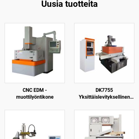
Uusia tuotteita
CNC EDM -
DK7755
muottilyöntikone
Yksittäislevityksellinen
langanpuristuskone