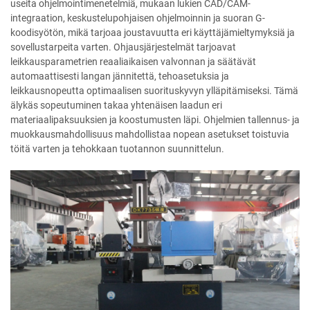
useita ohjelmointimenetelmiä, mukaan lukien CAD/CAM-
integraation, keskustelupohjaisen ohjelmoinnin ja suoran G-
koodisyötön, mikä tarjoaa joustavuutta eri käyttäjämieltymyksiä ja
sovellustarpeita varten. Ohjausjärjestelmät tarjoavat
leikkausparametrien reaaliaikaisen valvonnan ja säätävät
automaattisesti langan jännitettä, tehoasetuksia ja
leikkausnopeutta optimaalisen suorituskyvyn ylläpitämiseksi. Tämä
älykäs sopeutuminen takaa yhtenäisen laadun eri
materiaalipaksuuksien ja koostumusten läpi. Ohjelmien tallennus- ja
muokkausmahdollisuus mahdollistaa nopean asetukset toistuvia
töitä varten ja tehokkaan tuotannon suunnittelun.