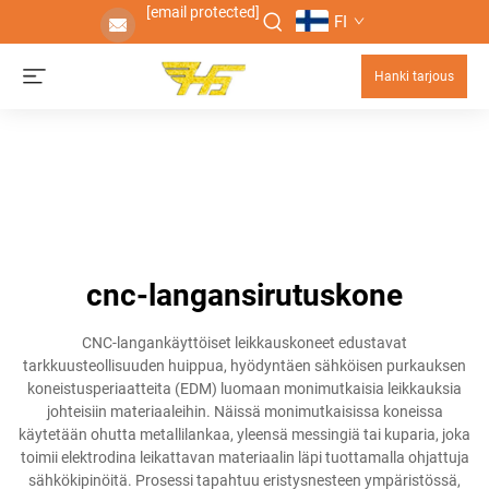
[email protected]
FI
Hanki tarjous
cnc-langansirutuskone
CNC-langankäyttöiset leikkauskoneet edustavat
tarkkuusteollisuuden huippua, hyödyntäen sähköisen purkauksen
koneistusperiaatteita (EDM) luomaan monimutkaisia leikkauksia
johteisiin materiaaleihin. Näissä monimutkaisissa koneissa
käytetään ohutta metallilankaa, yleensä messingiä tai kuparia, joka
toimii elektrodina leikattavan materiaalin läpi tuottamalla ohjattuja
sähkökipinöitä. Prosessi tapahtuu eristysnesteen ympäristössä,