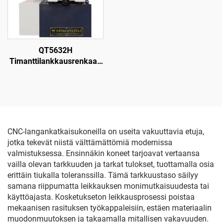
QT5632H
Timanttilankkausrenkaan
leikkauskone
CNC-langankatkaisukoneilla on useita vakuuttavia etuja,
jotka tekevät niistä välttämättömiä modernissa
valmistuksessa. Ensinnäkin koneet tarjoavat vertaansa
vailla olevan tarkkuuden ja tarkat tulokset, tuottamalla osia
erittäin tiukalla toleranssilla. Tämä tarkkuustaso säilyy
samana riippumatta leikkauksen monimutkaisuudesta tai
käyttöajasta. Kosketukseton leikkausprosessi poistaa
mekaanisen rasituksen työkappaleisiin, estäen materiaalin
muodonmuutoksen ja takaamalla mitallisen vakavuuden.