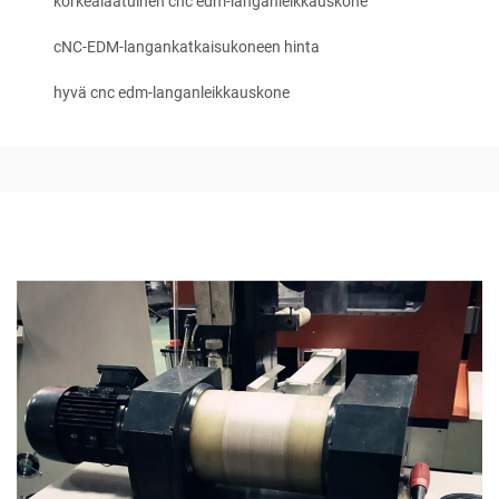
korkealaatuinen cnc edm-langanleikkauskone
cNC-EDM-langankatkaisukoneen hinta
hyvä cnc edm-langanleikkauskone