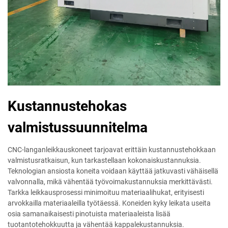
Kustannustehokas
valmistussuunnitelma
CNC-langanleikkauskoneet tarjoavat erittäin kustannustehokkaan
valmistusratkaisun, kun tarkastellaan kokonaiskustannuksia.
Teknologian ansiosta koneita voidaan käyttää jatkuvasti vähäisellä
valvonnalla, mikä vähentää työvoimakustannuksia merkittävästi.
Tarkka leikkausprosessi minimoituu materiaalihukat, erityisesti
arvokkailla materiaaleilla työtäessä. Koneiden kyky leikata useita
osia samanaikaisesti pinotuista materiaaleista lisää
tuotantotehokkuutta ja vähentää kappalekustannuksia.