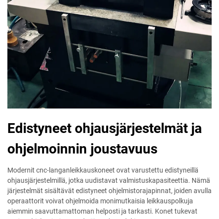
Edistyneet ohjausjärjestelmät ja
ohjelmoinnin joustavuus
Modernit cnc-langanleikkauskoneet ovat varustettu edistyneillä
ohjausjärjestelmillä, jotka uudistavat valmistuskapasiteettia. Nämä
järjestelmät sisältävät edistyneet ohjelmistorajapinnat, joiden avulla
operaattorit voivat ohjelmoida monimutkaisia leikkauspolkuja
aiemmin saavuttamattoman helposti ja tarkasti. Konet tukevat