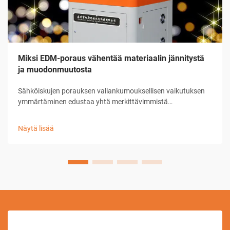
Miksi EDM-poraus vähentää materiaalin jännitystä
ja muodonmuutosta
Sähköiskujen porauksen vallankumouksellisen vaikutuksen
ymmärtäminen edustaa yhtä merkittävimmistä
edistysaskelista nykyaikaisessa valmistustekniikassa. Tämä
kehittynyt koneenpuristusprosessi on muuttanut tapaa, jolla
Näytä lisää
teollisuudet suhtautuvat esimerkiksi ennen ...