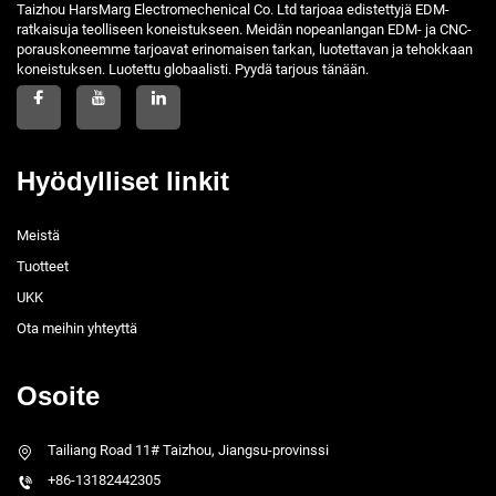
Taizhou HarsMarg Electromechenical Co. Ltd tarjoaa edistettyjä EDM-
ratkaisuja teolliseen koneistukseen. Meidän nopeanlangan EDM- ja CNC-
porauskoneemme tarjoavat erinomaisen tarkan, luotettavan ja tehokkaan
koneistuksen. Luotettu globaalisti. Pyydä tarjous tänään.
Hyödylliset linkit
Meistä
Tuotteet
UKK
Ota meihin yhteyttä
Osoite
Tailiang Road 11# Taizhou, Jiangsu-provinssi
+86-13182442305