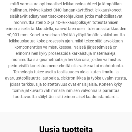
mikä varmistaa optimaaliset leikkausolosuhteet ja lämpötilan
hallinnan. Nykyaikaiset CNC-langankäyttöiset leikkauskoneet
sisältävät edistyneet tietokoneohjaukset, jotka mahdollistavat
monimutkaisten 2D- ja 4D-leikkauspolkujen toteuttamisen
erinomaisella tarkkuudella, saavuttaen usein toleranssitarkkuuden
±0,001 mm. Konetta voidaan käyttää ylläpitämään vakiintunutta
leikkauslaatua koko prosessin ajan, mikä tekee siitä arvokkaan
komponenttien valmistuksessa. Näissä järjestelmissä on
erinomainen kyky prosessoida karkaistuja materiaaleja,
monimutkaisia geometrioita ja herkkiä osia, joiden valmistus
perinteisillä koneistusmenetelmillä olisi vaikeaa tai mahdotonta.
Teknologia tukee useita teollisuuden aloja, kuten ilmailu- ja
avaruusteollisuutta, autoalaa, elektroniikkaa ja työkaluvalmistusta,
joissa tarkkuus ja toistettavuus ovat ensisijaisia. Koneen kyky
toimia jatkuvasti vähimmällä ihmisen valvonnalla parantaa
tuottavuutta säilyttäen silti erinomaiset laadunstandardit.
Uusia tuotteita