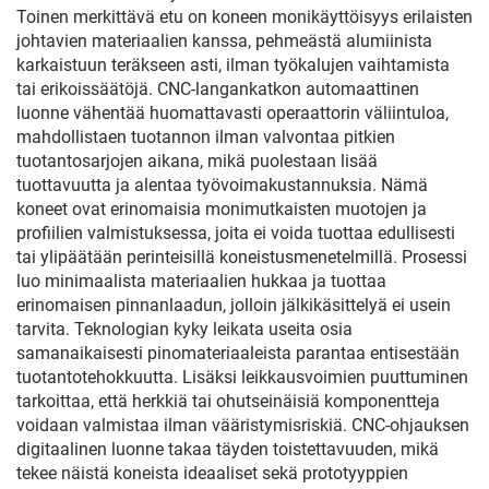
Toinen merkittävä etu on koneen monikäyttöisyys erilaisten
johtavien materiaalien kanssa, pehmeästä alumiinista
karkaistuun teräkseen asti, ilman työkalujen vaihtamista
tai erikoissäätöjä. CNC-langankatkon automaattinen
luonne vähentää huomattavasti operaattorin väliintuloa,
mahdollistaen tuotannon ilman valvontaa pitkien
tuotantosarjojen aikana, mikä puolestaan lisää
tuottavuutta ja alentaa työvoimakustannuksia. Nämä
koneet ovat erinomaisia monimutkaisten muotojen ja
profiilien valmistuksessa, joita ei voida tuottaa edullisesti
tai ylipäätään perinteisillä koneistusmenetelmillä. Prosessi
luo minimaalista materiaalien hukkaa ja tuottaa
erinomaisen pinnanlaadun, jolloin jälkikäsittelyä ei usein
tarvita. Teknologian kyky leikata useita osia
samanaikaisesti pinomateriaaleista parantaa entisestään
tuotantotehokkuutta. Lisäksi leikkausvoimien puuttuminen
tarkoittaa, että herkkiä tai ohutseinäisiä komponentteja
voidaan valmistaa ilman vääristymisriskiä. CNC-ohjauksen
digitaalinen luonne takaa täyden toistettavuuden, mikä
tekee näistä koneista ideaaliset sekä prototyyppien