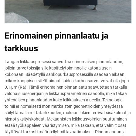
Erinomainen pinnanlaatu ja
tarkkuus
Langan leikkausprosessi saavuttaa erinomaisen pinnanlaadun,
jolloin tarve toissijaisille käsittelytoiminnoille katoaa usein
kokonaan. Säädetyllä sähköpurkausprosessilla saadaan aikaan
mikroskooppisen sileät pinnat, joiden karheusarvot voivat olla jopa
0,1 μm (Ra). Tämä erinomainen pinnanlaatu saavutetaan tarkalla
valonaisuusenergian ja leikkausparametrien säädöllä, mikä takaa
yhtenäisen pinnanlaadun koko leikkauksen alueella. Teknologia
toimii erinomaisesti monimutkaisten geometrioiden yhteydessä
säilyttämällä mittatarkkuuden, mukaan lukien terävät sisäkulmat ja
hienot yksityiskohdat. Mekaanisten leikkausvoimien puuttuminen
estää työkappaleen vääristymisen, mikä takaan, että valmiit osat
täyttävät tarkasti määritellyt mittavaatimukset. Pinnanlaadun ja