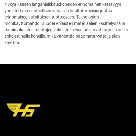
Nykyaikaisten langanleikkauskoneiden erinomainen kestävyys
yhdistettynä suhteellisen vähäisiin huoltotarpeisiin johtaa
erinomaiseen sijoituksen tuotteeseen. Teknologian
monikäyttömahdollisuudet erilaisten materiaalien käsittelyssä ja
monimukaisten muotojen valmistuksessa poistavat tarpeen useille
erikoistuneille koneille, mikä vähentää pääomatarvetta ja tilan
käyttöä.