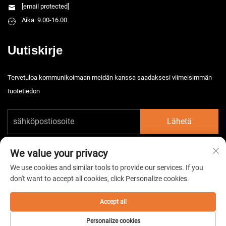
[email protected]
Aika: 9.00-16.00
Uutiskirje
Tervetuloa kommunikoimaan meidän kanssa saadaksesi viimeisimmän
tuotetiedon
Lähetä
We value your privacy
We use cookies and similar tools to provide our services. If you
don't want to accept all cookies, click Personalize cookies.
Tekijänoikeus © 2026 China Taizhou HarsMarg Electromechenical Co. Ltd.
Kaikki oikeudet pidätetään. -
Tietosuojakäytäntö
Accept all
Personalize cookies