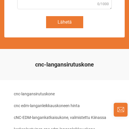
0/1000
Lähetä
cnc-langansirutuskone
cnc-langansirutuskone
cnc edm-langanleikkauskoneen hinta
cNC-EDM-langankatkaisukone, valmistettu Kiinassa