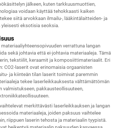
ökäsittelyn jälkeen, kuten tarkkuusmuottien,
knologiaa voidaan käyttää tehokkaasti kaiken
kee siitä arvokkaan ilmailu-, lääkintälaitteiden- ja
 yleisesti eksotisia seoksia.
isuus
 materiaaliyhteensopivuuden verrattuna langan
da sekä johtavia että ei-johtavia materiaaleja. Tämä
in, tekstiilit, keraamit ja komposiittimateriaalit. Eri
iin: CO2-laserit ovat erinomaisia orgaanisten
itu- ja kiinteän tilan laserit toimivat paremmin
materiaaleja tekee laserleikkauksesta välttämättömän
en valmistukseen, pakkausteollisuuteen,
ktroniikkateollisuuteen.
aihtelevat merkittävästi laserleikkauksen ja langan
sessoida materiaaleja, joiden paksuus vaihtelee
n, riippuen laserin tehosta ja materiaalin tyypistä.
oivat heikentyä materiaalin paksuuden kasvaessa,