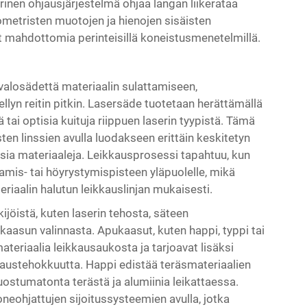
nen ohjausjärjestelmä ohjaa langan liikerataa
metristen muotojen ja hienojen sisäisten
t mahdottomia perinteisillä koneistusmenetelmillä.
valosädettä materiaalin sulattamiseen,
lyn reitin pitkin. Laser­säde tuotetaan herättämällä
itä tai optisia kuituja riippuen laserin tyypistä. Tämä
en linssien avulla luodakseen erittäin keskitetyn
sia materiaaleja. Leikkausprosessi tapahtuu, kun
amis- tai höyrystymispisteen yläpuolelle, mikä
riaalin halutun leikkauslinjan mukaisesti.
jöistä, kuten laserin tehosta, säteen
aasun valinnasta. Apukaasut, kuten happi, typpi tai
ateriaalia leikkausaukosta ja tarjoavat lisäksi
ikkaustehokkuutta. Happi edistää teräsmateriaalien
uostumatonta terästä ja alumiinia leikattaessa.
eohjattujen sijoitussysteemien avulla, jotka