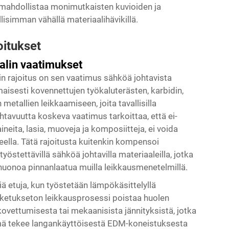
ä mahdollistaa monimutkaisten kuvioiden ja
simman vähällä materiaalihävikillä.
oitukset
aalin vaatimukset
 rajoitus on sen vaatimus sähköä johtavista
aisesti kovennettujen työkaluterästen, karbidin,
metallien leikkaamiseen, joita tavallisilla
htavuutta koskeva vaatimus tarkoittaa, että ei-
neita, lasia, muoveja ja komposiitteja, ei voida
eella. Tätä rajoitusta kuitenkin kompensoi
östettävillä sähköä johtavilla materiaaleilla, jotka
i huonoa pinnanlaatua muilla leikkausmenetelmillä.
ä etuja, kun työstetään lämpökäsittelyllä
sketukseton leikkausprosessi poistaa huolen
ovettumisesta tai mekaanisista jännityksistä, jotka
ämä tekee langankäyttöisestä EDM-koneistuksesta