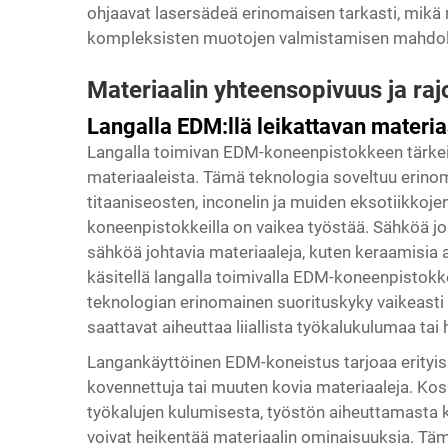
ohjaavat laser­sädeä erinomaisen tarkasti, mik
kompleksisten muotojen valmistamisen mahdolli
Materiaalin yhteensopivuus ja raj
Langalla EDM:llä leikattavan materi
Langalla toimivan EDM-koneenpistokkeen tärkein
materiaaleista. Tämä teknologia soveltuu erinom
titaaniseosten, inconelin ja muiden eksotiikkojen 
koneenpistokkeilla on vaikea työstää. Sähköä jo
sähköä johtavia materiaaleja, kuten keraamisia ai
käsitellä langalla toimivalla EDM-koneenpistokk
teknologian erinomainen suorituskyky vaikeasti ty
saattavat aiheuttaa liiallista työkalukulumaa ta
Langankäyttöinen EDM-koneistus tarjoaa erityisi
kovennettuja tai muuten kovia materiaaleja. Ko
työkalujen kulumisesta, työstön aiheuttamasta k
voivat heikentää materiaalin ominaisuuksia. T