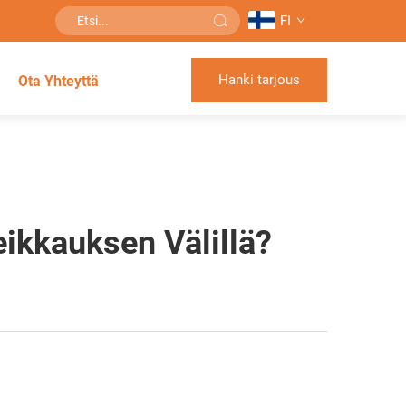
FI
Hanki tarjous
Ota Yhteyttä
ikkauksen Välillä?