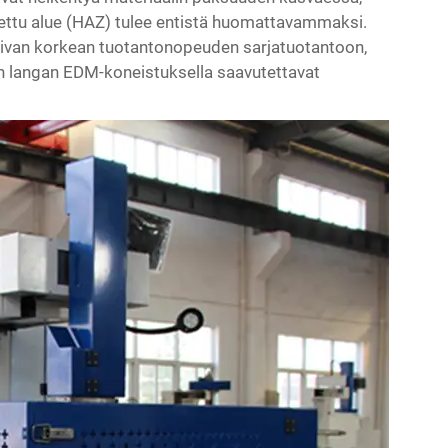
tettu alue (HAZ) tulee entistä huomattavammaksi.
pivan korkean tuotantonopeuden sarjatuotantoon,
n langan EDM-koneistuksella saavutettavat