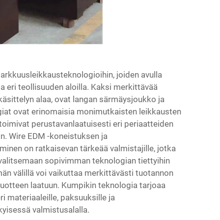
rkkuusleikkausteknologioihin, joiden avulla
ri teollisuuden aloilla. Kaksi merkittävää
äsittelyn alaa, ovat
langan särmäysjoukko
ja
iat ovat erinomaisia monimutkaisten leikkausten
oimivat perustavanlaatuisesti eri periaatteiden
iin. Wire EDM -koneistuksen ja
inen on ratkaisevan tärkeää valmistajille, jotka
valitsemaan sopivimman teknologian tiettyihin
n välillä voi vaikuttaa merkittävästi tuotannon
otteen laatuun. Kumpikin teknologia tarjoaa
ri materiaaleille, paksuuksille ja
kyisessä valmistusalalla.