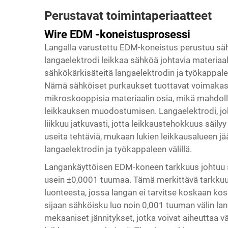
Perustavat toimintaperiaatteet
Wire EDM -koneistusprosessi
Langalla varustettu EDM-koneistus perustuu sähk
langaelektrodi leikkaa sähköä johtavia materiaa
sähkökärkisäteitä langaelektrodin ja työkappalee
Nämä sähköiset purkaukset tuottavat voimakast
mikroskooppisia materiaalin osia, mikä mahdolli
leikkauksen muodostumisen. Langaelektrodi, jok
liikkuu jatkuvasti, jotta leikkaustehokkuus säily
useita tehtäviä, mukaan lukien leikkausalueen j
langaelektrodin ja työkappaleen välillä.
Langankäyttöisen EDM-koneen tarkkuus johtuu se
usein ±0,0001 tuumaa. Tämä merkittävä tarkku
luonteesta, jossa langan ei tarvitse koskaan kos
sijaan sähköisku luo noin 0,001 tuuman välin lang
mekaaniset jännitykset, jotka voivat aiheuttaa v