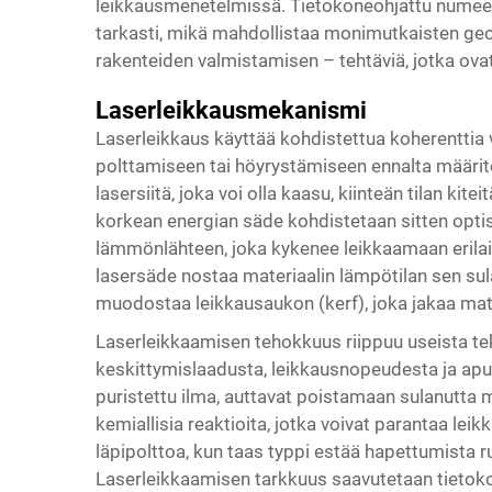
leikkausmenetelmissä. Tietokoneohjattu numeeri
tarkasti, mikä mahdollistaa monimutkaisten geo
rakenteiden valmistamisen – tehtäviä, jotka ova
Laserleikkausmekanismi
Laserleikkaus käyttää kohdistettua koherenttia 
polttamiseen tai höyrystämiseen ennalta määritel
lasersiitä, joka voi olla kaasu, kiinteän tilan kite
korkean energian säde kohdistetaan sitten optist
lämmönlähteen, joka kykenee leikkaamaan erilai
lasersäde nostaa materiaalin lämpötilan sen sul
muodostaa leikkausaukon (kerf), joka jakaa mate
Laserleikkaamisen tehokkuus riippuu useista teki
keskittymislaadusta, leikkausnopeudesta ja apuk
puristettu ilma, auttavat poistamaan sulanutta m
kemiallisia reaktioita, jotka voivat parantaa le
läpipolttoa, kun taas typpi estää hapettumista r
Laserleikkaamisen tarkkuus saavutetaan tietokon