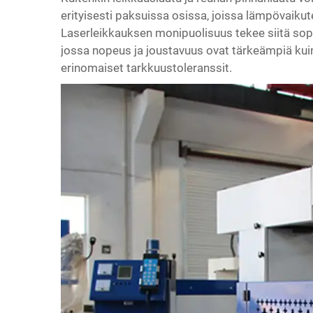
erityisesti paksuissa osissa, joissa lämpövaiku
Laserleikkauksen monipuolisuus tekee siitä so
jossa nopeus ja joustavuus ovat tärkeämpiä kui
erinomaiset tarkkuustoleranssit.