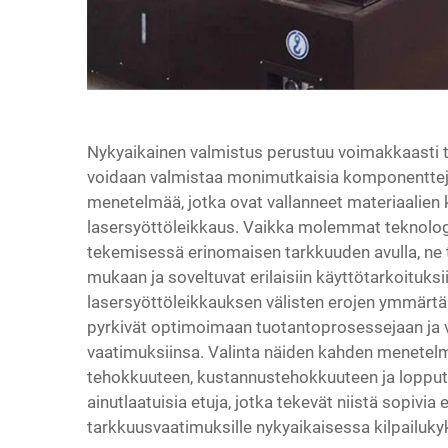
Nykyaikainen valmistus perustuu voimakkaasti ta
voidaan valmistaa monimutkaisia komponentteja e
menetelmää, jotka ovat vallanneet materiaalien k
lasersyöttöleikkaus. Vaikka molemmat teknolog
tekemisessä erinomaisen tarkkuuden avulla, ne t
mukaan ja soveltuvat erilaisiin käyttötarkoituks
lasersyöttöleikkauksen välisten erojen ymmärtäm
pyrkivät optimoimaan tuotantoprosessejaan ja 
vaatimuksiinsa. Valinta näiden kahden menetelmä
tehokkuuteen, kustannustehokkuuteen ja lopputu
ainutlaatuisia etuja, jotka tekevät niistä sopivia e
tarkkuusvaatimuksille nykyaikaisessa kilpailuky