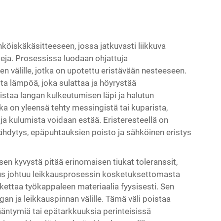
öiskäkäsitteeseen, jossa jatkuvasti liikkuva
leja. Prosessissa luodaan ohjattuja
n välille, jotka on upotettu eristävään nesteeseen.
a lämpöä, joka sulattaa ja höyrystää
staa langan kulkeutumisen läpi ja halutun
a on yleensä tehty messingistä tai kuparista,
y ja kulumista voidaan estää. Eristeresteellä on
äähdytys, epäpuhtauksien poisto ja sähköinen eristys
n kyvystä pitää erinomaisen tiukat toleranssit,
us johtuu leikkausprosessin kosketuksettomasta
kettaa työkappaleen materiaalia fyysisesti. Sen
an ja leikkauspinnan välille. Tämä väli poistaa
ääntymiä tai epätarkkuuksia perinteisissä