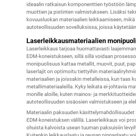
ideaalin ratkaisun komponenttien työstöön lämp
muottien ja pistinten valmistukseen. Lisäksi te
kovuusluokan materiaalien leikkaamiseen, mikä te
autoteollisuuden sovelluksissa, joissa käytetään
Laserleikkausmateriaalien monipuol
Laserleikkaus tarjoaa huomattavasti laajemman
EDM-koneistukseen, sillä sillä voidaan prosessoi
monipuolisuus kattaa metallit, muovit, puut, paper
laserlajit on optimoitu tiettyihin materiaaliryhm
materiaalien ja joissakin metalleissa, kun taas ku
metallimateriaaleilla. Kyky leikata ei-johtavia 
monille aloille, kuten mainos- ja merkkituotteid
autoteollisuuden sisäosien valmistukseen ja ele
Materiaalin paksuuden käsittelymahdollisuudet v
EDM-koneistuksen välillä. Laserleikkaus voi pro
ohuista kalvoista usean tuuman paksuisiin levyihi
Kuitenkin leikkauslaatu ja reunan pinnanlaatu v