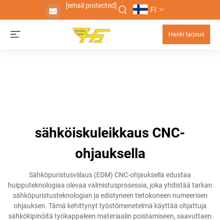
[email protected]
FI
Hanki tarjous
sähköiskuleikkaus CNC-
ohjauksella
Sähköpuristusviilaus (EDM) CNC-ohjauksella edustaa
huipputeknologiaa olevaa valmistusprosessia, joka yhdistää tarkan
sähköpuristusteknologian ja edistyneen tietokoneen numeerisen
ohjauksen. Tämä kehittynyt työstömenetelmä käyttää ohjattuja
sähkökipinöitä työkappaleen materiaalin poistamiseen, saavuttaen