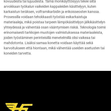
kovuudesta tai lujuudesta. Tämä monikäyttöisyys tekee siitä
arvokkaan työkalun vaikeiden kappaleiden käsittelyyn, kuten
karkaistun teräksen, volframikarbidin ja erikoisseosten kanssa.
Prosessilla voidaan tehokkaasti työstää esikarkaistuja
materiaaleja, mikä poistaa tarpeen lämpökäsittelyyn jälkikäsittelyn
yhteydessä ja vähentää osan vääntymisen riskiä. Teknologia toimii
erinomaisesti tarkkojen muotojen valmistuksessa materiaaleista,
joiden työstäminen perinteisillä menetelmillä olisi vaikeaa tai
mahdotonta. Lisäksi samaa konetta voidaan käyttää sekä
karvoitukseen että hiontaan, mikä vähentää useiden asetusten tai
koneiden tarvetta.