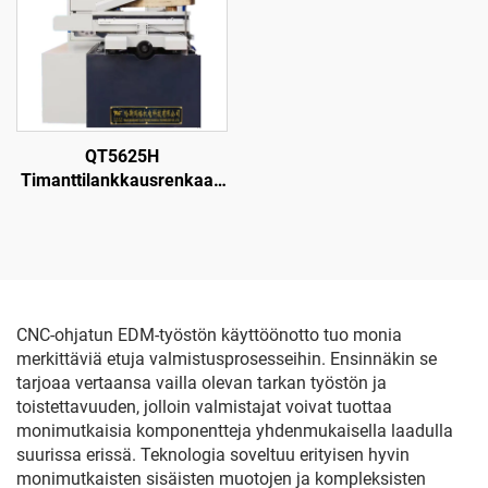
QT5625H
Timanttilankkausrenkaan
leikkauskone
CNC-ohjatun EDM-työstön käyttöönotto tuo monia
merkittäviä etuja valmistusprosesseihin. Ensinnäkin se
tarjoaa vertaansa vailla olevan tarkan työstön ja
toistettavuuden, jolloin valmistajat voivat tuottaa
monimutkaisia komponentteja yhdenmukaisella laadulla
suurissa erissä. Teknologia soveltuu erityisen hyvin
monimutkaisten sisäisten muotojen ja kompleksisten