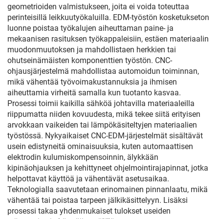
geometrioiden valmistukseen, joita ei voida toteuttaa
perinteisillä leikkuutyökaluilla. EDM-työstön kosketukseton
luonne poistaa työkalujen aiheuttaman paine- ja
mekaanisen rasituksen työkappaleisiin, estäen materiaalin
muodonmuutoksen ja mahdollistaen herkkien tai
ohutseinämäisten komponenttien työstön. CNC-
ohjausjärjestelmä mahdollistaa automoidun toiminnan,
mikä vähentää työvoimakustannuksia ja ihmisen
aiheuttamia virheitä samalla kun tuotanto kasvaa.
Prosessi toimii kaikilla sähköä johtavilla materiaaleilla
riippumatta niiden kovuudesta, mikä tekee siitä erityisen
arvokkaan vaikeiden tai lämpökäsiteltyjen materiaalien
työstössä. Nykyaikaiset CNC-EDM-järjestelmät sisältävät
usein edistyneitä ominaisuuksia, kuten automaattisen
elektrodin kulumiskompensoinnin, älykkään
kipinäohjauksen ja kehittyneet ohjelmointirajapinnat, jotka
helpottavat käyttöä ja vähentävät asetusaikaa.
Teknologialla saavutetaan erinomainen pinnanlaatu, mikä
vähentää tai poistaa tarpeen jälkikäsittelyyn. Lisäksi
prosessi takaa yhdenmukaiset tulokset useiden