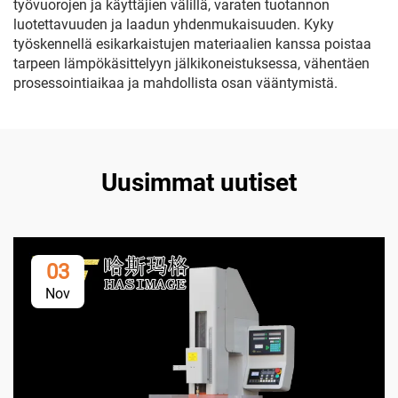
työvuorojen ja käyttäjien välillä, varaten tuotannon
luotettavuuden ja laadun yhdenmukaisuuden. Kyky
työskennellä esikarkaistujen materiaalien kanssa poistaa
tarpeen lämpökäsittelyyn jälkikoneistuksessa, vähentäen
prosessointiaikaa ja mahdollista osan vääntymistä.
Uusimmat uutiset
03
Nov