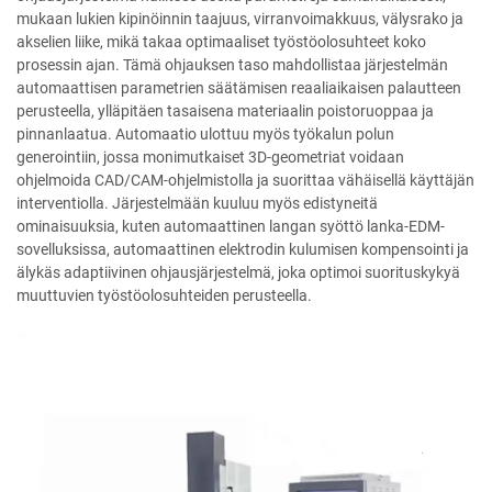
mukaan lukien kipinöinnin taajuus, virranvoimakkuus, välysrako ja
akselien liike, mikä takaa optimaaliset työstöolosuhteet koko
prosessin ajan. Tämä ohjauksen taso mahdollistaa järjestelmän
automaattisen parametrien säätämisen reaaliaikaisen palautteen
perusteella, ylläpitäen tasaisena materiaalin poistoruoppaa ja
pinnanlaatua. Automaatio ulottuu myös työkalun polun
generointiin, jossa monimutkaiset 3D-geometriat voidaan
ohjelmoida CAD/CAM-ohjelmistolla ja suorittaa vähäisellä käyttäjän
interventiolla. Järjestelmään kuuluu myös edistyneitä
ominaisuuksia, kuten automaattinen langan syöttö lanka-EDM-
sovelluksissa, automaattinen elektrodin kulumisen kompensointi ja
älykäs adaptiivinen ohjausjärjestelmä, joka optimoi suorituskykyä
muuttuvien työstöolosuhteiden perusteella.