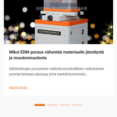
Miksi EDM-poraus vähentää materiaalin jännitystä
ja muodonmuutosta
Sähköiskujen porauksen vallankumouksellisen vaikutuksen
ymmärtäminen edustaa yhtä merkittävimmistä
edistysaskelista nykyaikaisessa valmistustekniikassa. Tämä
kehittynyt koneenpuristusprosessi on muuttanut tapaa, jolla
Näytä lisää
teollisuudet suhtautuvat esimerkiksi ennen ...