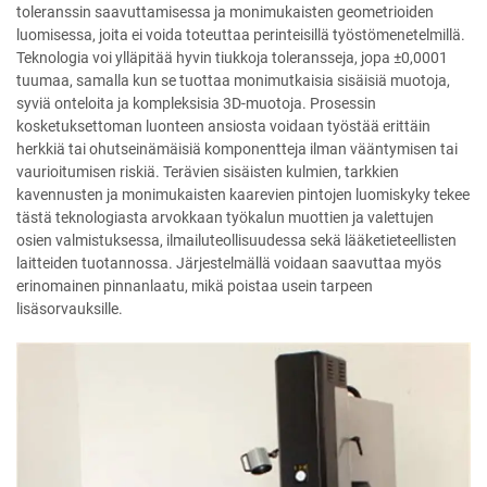
toleranssin saavuttamisessa ja monimukaisten geometrioiden
luomisessa, joita ei voida toteuttaa perinteisillä työstömenetelmillä.
Teknologia voi ylläpitää hyvin tiukkoja toleransseja, jopa ±0,0001
tuumaa, samalla kun se tuottaa monimutkaisia sisäisiä muotoja,
syviä onteloita ja kompleksisia 3D-muotoja. Prosessin
kosketuksettoman luonteen ansiosta voidaan työstää erittäin
herkkiä tai ohutseinämäisiä komponentteja ilman vääntymisen tai
vaurioitumisen riskiä. Terävien sisäisten kulmien, tarkkien
kavennusten ja monimukaisten kaarevien pintojen luomiskyky tekee
tästä teknologiasta arvokkaan työkalun muottien ja valettujen
osien valmistuksessa, ilmailuteollisuudessa sekä lääketieteellisten
laitteiden tuotannossa. Järjestelmällä voidaan saavuttaa myös
erinomainen pinnanlaatu, mikä poistaa usein tarpeen
lisäsorvauksille.