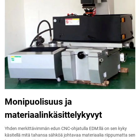
Monipuolisuus ja
materiaalinkäsittelykyvyt
Yhden merkittävimmän edun CNC-ohjatulla EDM:llä on sen kyky
käsitellä mitä tahansa sähköä johtavaa materiaalia riippumatta sen