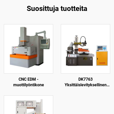
Suosittuja tuotteita
CNC EDM -
DK7763
muottilyöntikone
Yksittäislevityksellinen
langanpuristuskone