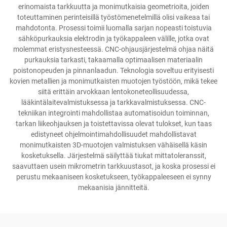
erinomaista tarkkuutta ja monimutkaisia geometrioita, joiden
toteuttaminen perinteisillä työstömenetelmillä olisi vaikeaa tai
mahdotonta. Prosessi toimii luomalla sarjan nopeasti toistuvia
sähköpurkauksia elektrodin ja työkappaleen välille, jotka ovat
molemmat eristysnesteessä. CNC-ohjausjärjestelmä ohjaa näitä
purkauksia tarkasti, takaamalla optimaalisen materiaalin
poistonopeuden ja pinnanlaadun. Teknologia soveltuu erityisesti
kovien metallien ja monimutkaisten muotojen työstöön, mikä tekee
siitä erittäin arvokkaan lentokoneteollisuudessa,
lääkintälaitevalmistuksessa ja tarkkavalmistuksessa. CNC-
tekniikan integrointi mahdollistaa automatisoidun toiminnan,
tarkan liikeohjauksen ja toistettavissa olevat tulokset, kun taas
edistyneet ohjelmointimahdollisuudet mahdollistavat
monimutkaisten 3D-muotojen valmistuksen vähäisellä käsin
kosketuksella. Järjestelmä säilyttää tiukat mittatoleranssit,
saavuttaen usein mikrometrin tarkkuustasot, ja koska prosessi ei
perustu mekaaniseen kosketukseen, työkappaleeseen ei synny
mekaanisia jännitteitä.