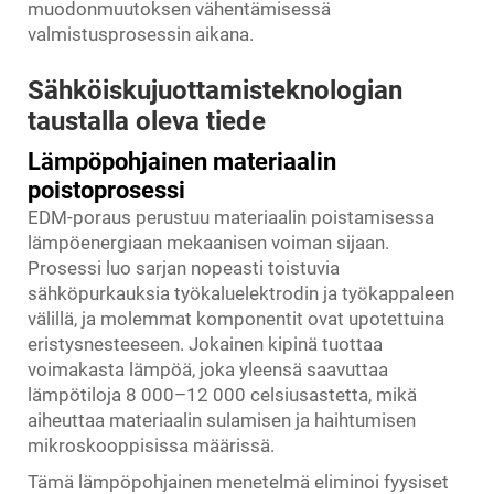
muodonmuutoksen vähentämisessä
valmistusprosessin aikana.
Sähköiskujuottamisteknologian
taustalla oleva tiede
Lämpöpohjainen materiaalin
poistoprosessi
EDM-poraus perustuu materiaalin poistamisessa
lämpöenergiaan mekaanisen voiman sijaan.
Prosessi luo sarjan nopeasti toistuvia
sähköpurkauksia työkaluelektrodin ja työkappaleen
välillä, ja molemmat komponentit ovat upotettuina
eristysnesteeseen. Jokainen kipinä tuottaa
voimakasta lämpöä, joka yleensä saavuttaa
lämpötiloja 8 000–12 000 celsiusastetta, mikä
aiheuttaa materiaalin sulamisen ja haihtumisen
mikroskooppisissa määrissä.
Tämä lämpöpohjainen menetelmä eliminoi fyysiset