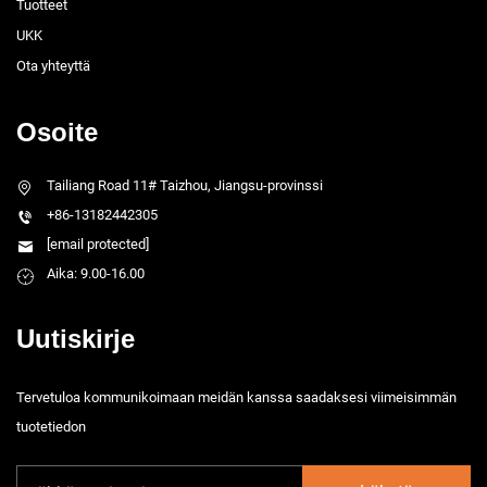
Tuotteet
UKK
Ota yhteyttä
Osoite
Tailiang Road 11# Taizhou, Jiangsu-provinssi
+86-13182442305
[email protected]
Aika: 9.00-16.00
Uutiskirje
Tervetuloa kommunikoimaan meidän kanssa saadaksesi viimeisimmän
tuotetiedon