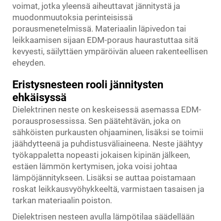
voimat, jotka yleensä aiheuttavat jännitystä ja
muodonmuutoksia perinteisissä
porausmenetelmissä. Materiaalin läpivedon tai
leikkaamisen sijaan EDM-poraus haurastuttaa sitä
kevyesti, säilyttäen ympäröivän alueen rakenteellisen
eheyden.
Eristysnesteen rooli jännitysten
ehkäisyssä
Dielektrinen neste on keskeisessä asemassa EDM-
porausprosessissa. Sen päätehtävän, joka on
sähköisten purkausten ohjaaminen, lisäksi se toimii
jäähdytteenä ja puhdistusväliaineena. Neste jäähtyy
työkappaletta nopeasti jokaisen kipinän jälkeen,
estäen lämmön kertymisen, joka voisi johtaa
lämpöjännitykseen. Lisäksi se auttaa poistamaan
roskat leikkausvyöhykkeeltä, varmistaen tasaisen ja
tarkan materiaalin poiston.
Dielektrisen nesteen avulla lämpötilaa säädellään