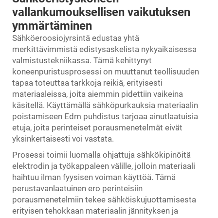
vallankumouksellisen vaikutuksen
ymmärtäminen
Sähköeroosiojyrsintä edustaa yhtä
merkittävimmistä edistysaskelista nykyaikaisessa
valmistustekniikassa. Tämä kehittynyt
koneenpuristusprosessi on muuttanut teollisuuden
tapaa toteuttaa tarkkoja reikiä, erityisesti
materiaaleissa, joita aiemmin pidettiin vaikeina
käsitellä. Käyttämällä sähköpurkauksia materiaalin
poistamiseen
Edm puhdistus
tarjoaa ainutlaatuisia
etuja, joita perinteiset porausmenetelmät eivät
yksinkertaisesti voi vastata.
Prosessi toimii luomalla ohjattuja sähkökipinöitä
elektrodin ja työkappaleen välille, jolloin materiaali
haihtuu ilman fyysisen voiman käyttöä. Tämä
perustavanlaatuinen ero perinteisiin
porausmenetelmiin tekee sähköiskujuottamisesta
erityisen tehokkaan materiaalin jännityksen ja