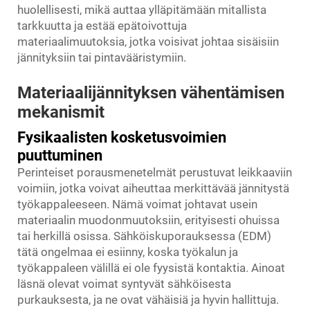
huolellisesti, mikä auttaa ylläpitämään mitallista
tarkkuutta ja estää epätoivottuja
materiaalimuutoksia, jotka voisivat johtaa sisäisiin
jännityksiin tai pintavääristymiin.
Materiaalijännityksen vähentämisen
mekanismit
Fysikaalisten kosketusvoimien
puuttuminen
Perinteiset porausmenetelmät perustuvat leikkaaviin
voimiin, jotka voivat aiheuttaa merkittävää jännitystä
työkappaleeseen. Nämä voimat johtavat usein
materiaalin muodonmuutoksiin, erityisesti ohuissa
tai herkillä osissa. Sähköiskuporauksessa (EDM)
tätä ongelmaa ei esiinny, koska työkalun ja
työkappaleen välillä ei ole fyysistä kontaktia. Ainoat
läsnä olevat voimat syntyvät sähköisesta
purkauksesta, ja ne ovat vähäisiä ja hyvin hallittuja.