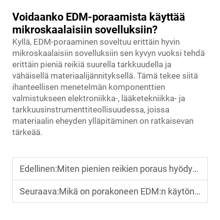
Voidaanko EDM-poraamista käyttää
mikroskaalaisiin sovelluksiin?
Kyllä, EDM-poraaminen soveltuu erittäin hyvin
mikroskaalaisiin sovelluksiin sen kyvyn vuoksi tehdä
erittäin pieniä reikiä suurella tarkkuudella ja
vähäisellä materiaalijännityksellä. Tämä tekee siitä
ihanteellisen menetelmän komponenttien
valmistukseen elektroniikka-, lääketekniikka- ja
tarkkuusinstrumenttiteollisuudessa, joissa
materiaalin eheyden ylläpitäminen on ratkaisevan
tärkeää.
Edellinen:
Miten pienien reikien poraus hyödyttää nykyaikaista muottivalmistusta?
Seuraava:
Mikä on porakoneen EDM:n käytön keskeiset edut tuotannossa?