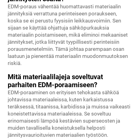
EDM-poraus vähentää huomattavasti materiaalin
jännityksiä verrattuna perinteiseen poraukseen,
koska se ei perustu fyysisiin leikkausvoimiin. Sen
sijaan se käyttää ohjattuja sähköpurkauksia
materiaalin poistamiseen, mikä eliminoi mekaaniset
jännitykset, jotka liittyvät tyypillisesti perinteisiin
porausmenetelmiin. Tämä johtaa parempaan osan
laatuun ja pienentää materiaalin muodonmuutoksen
riskiä.
Mitä materiaalilajeja soveltuvat
parhaiten EDM-poraamiseen?
EDM-poraaminen on erityisen tehokasta sähköä
johtavissa materiaaleissa, kuten karkaistussa
teräksessä, titaanissa, karbidissa ja muissa vaikeasti
koneistettavissa materiaaleissa. Se soveltuu
erinomaisesti lämpöä kestävien superseosten ja
muiden tavallisella koneistuksella helposti
jännitysvaurioituvien materiaalien työstöön.