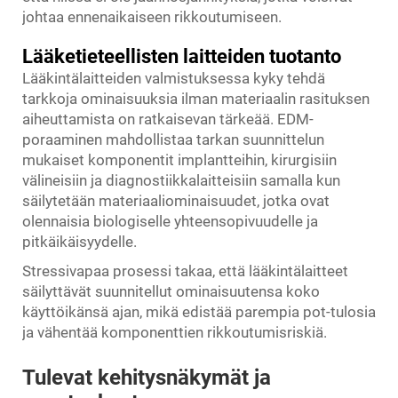
johtaa ennenaikaiseen rikkoutumiseen.
Lääketieteellisten laitteiden tuotanto
Lääkintälaitteiden valmistuksessa kyky tehdä
tarkkoja ominaisuuksia ilman materiaalin rasituksen
aiheuttamista on ratkaisevan tärkeää. EDM-
poraaminen mahdollistaa tarkan suunnittelun
mukaiset komponentit implantteihin, kirurgisiin
välineisiin ja diagnostiikkalaitteisiin samalla kun
säilytetään materiaaliominaisuudet, jotka ovat
olennaisia biologiselle yhteensopivuudelle ja
pitkäikäisyydelle.
Stressivapaa prosessi takaa, että lääkintälaitteet
säilyttävät suunnitellut ominaisuutensa koko
käyttöikänsä ajan, mikä edistää parempia pot-tulosia
ja vähentää komponenttien rikkoutumisriskiä.
Tulevat kehitysnäkymät ja