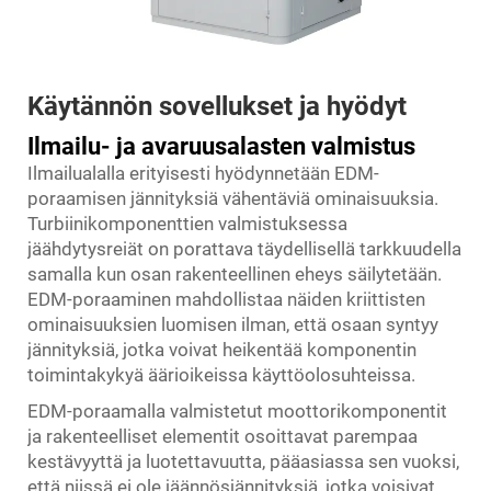
Käytännön sovellukset ja hyödyt
Ilmailu- ja avaruusalasten valmistus
Ilmailualalla erityisesti hyödynnetään EDM-
poraamisen jännityksiä vähentäviä ominaisuuksia.
Turbiinikomponenttien valmistuksessa
jäähdytysreiät on porattava täydellisellä tarkkuudella
samalla kun osan rakenteellinen eheys säilytetään.
EDM-poraaminen mahdollistaa näiden kriittisten
ominaisuuksien luomisen ilman, että osaan syntyy
jännityksiä, jotka voivat heikentää komponentin
toimintakykyä äärioikeissa käyttöolosuhteissa.
EDM-poraamalla valmistetut moottorikomponentit
ja rakenteelliset elementit osoittavat parempaa
kestävyyttä ja luotettavuutta, pääasiassa sen vuoksi,
että niissä ei ole jäännösjännityksiä, jotka voisivat