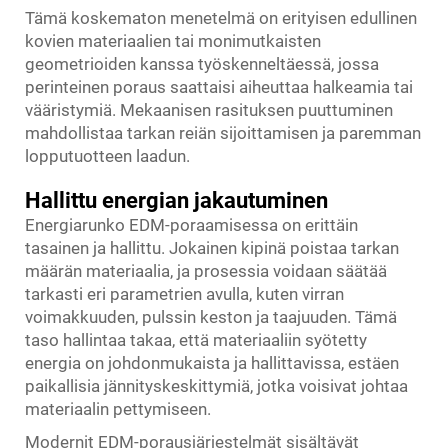
Tämä koskematon menetelmä on erityisen edullinen
kovien materiaalien tai monimutkaisten
geometrioiden kanssa työskenneltäessä, jossa
perinteinen poraus saattaisi aiheuttaa halkeamia tai
vääristymiä. Mekaanisen rasituksen puuttuminen
mahdollistaa tarkan reiän sijoittamisen ja paremman
lopputuotteen laadun.
Hallittu energian jakautuminen
Energiarunko EDM-poraamisessa on erittäin
tasainen ja hallittu. Jokainen kipinä poistaa tarkan
määrän materiaalia, ja prosessia voidaan säätää
tarkasti eri parametrien avulla, kuten virran
voimakkuuden, pulssin keston ja taajuuden. Tämä
taso hallintaa takaa, että materiaaliin syötetty
energia on johdonmukaista ja hallittavissa, estäen
paikallisia jännityskeskittymiä, jotka voisivat johtaa
materiaalin pettymiseen.
Modernit EDM-porausjärjestelmät sisältävät