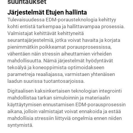
suuntaukset
Järjestelmät Etujen hallinta
Tulevaisuudessa EDM-porausteknologia kehittyy
kohti entistä tarkempaa ja hallittavampaa prosessia.
Valmistajat kehittävät kehittyneitä
seurantajärjestelmiä, jotka voivat havaita ja korjata
pienimmätkin poikkeamat porausprosessissa,
vähentäen näin stressin aiheuttamien virheiden
mahdollisuutta. Nämä järjestelmät hyödyntävät
tekoälyä ja koneoppimista optimoidakseen
parametreja reaaliajassa, varmistaen yhtenäisen
laadun suurissa tuotantosarjoissa.
Digitaalisen kaksinkertaisen teknologian integrointi
mahdollistaa tarkan simuloinnin ja materiaalin
käyttäytymisen ennustamisen EDM-porausprosessin
aikana, jolloin valmistajat voivat ennakoida ja estää
mahdollisia stressiin liittyviä ongelmia ennen niiden
syntymistä.