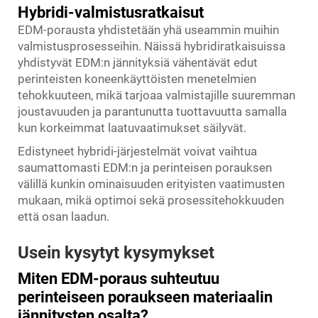
Hybridi-valmistusratkaisut
EDM-porausta yhdistetään yhä useammin muihin
valmistusprosesseihin. Näissä hybridiratkaisuissa
yhdistyvät EDM:n jännityksiä vähentävät edut
perinteisten koneenkäyttöisten menetelmien
tehokkuuteen, mikä tarjoaa valmistajille suuremman
joustavuuden ja parantunutta tuottavuutta samalla
kun korkeimmat laatuvaatimukset säilyvät.
Edistyneet hybridi-järjestelmät voivat vaihtua
saumattomasti EDM:n ja perinteisen porauksen
välillä kunkin ominaisuuden erityisten vaatimusten
mukaan, mikä optimoi sekä prosessitehokkuuden
että osan laadun.
Usein kysytyt kysymykset
Miten EDM-poraus suhteutuu
perinteiseen poraukseen materiaalin
jännitysten osalta?